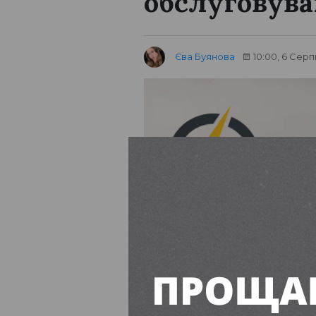
обслуговува
Єва Буянова
10:00, 6 Серп