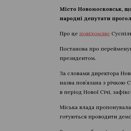
Місто Новомосковськ, щ
народні депутати прого
Про це
повідомляє
Суспіль
Постанова про перейменув
президентом.
За словами директора Нов
назва повʼязана з річкою Са
в період Нової Січі, зафі
Міська влада пропонувала 
готуються проводити демо