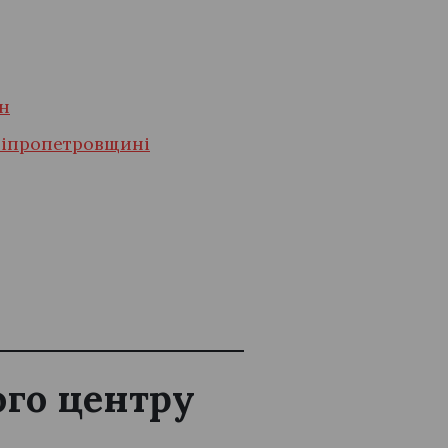
ан
ніпропетровщині
ого центру