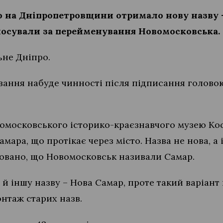
о на Дніпропетровщини отримало нову назву –
лосували за перейменування Новомосковська.
не Дніпро.
ання набуде чинності після підписання головою
омосковського історико-краєзнавчого музею Ко
мара, що протікає через місто. Назва не нова, а і
ксовано, що Новомосковськ називали Самар.
й іншу назву – Нова Самар, проте такий варіант 
нтаж старих назв.