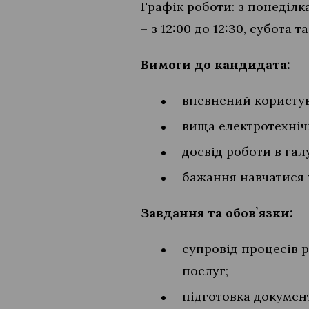
Графік роботи: з понеділка
– з 12:00 до 12:30, субота т
Вимоги до кандидата:
впевнений користува
вища електротехніч
досвід роботи в гал
бажання навчатися 
Завдання та обовʼязки:
супровід процесів р
послуг;
підготовка документ