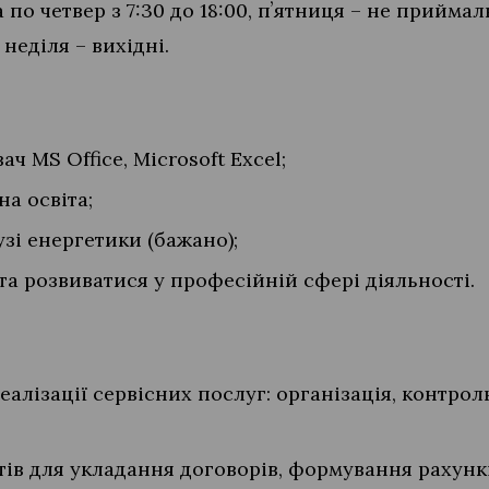
 по четвер з 7:30 до 18:00, пʼятниця – не прийма
а неділя – вихідні.
ч MS Office, Microsoft Excel;
на освіта;
узі енергетики (бажано);
та розвиватися у професійній сфері діяльності.
еалізації сервісних послуг: організація, контрол
ів для укладання договорів, формування рахункі