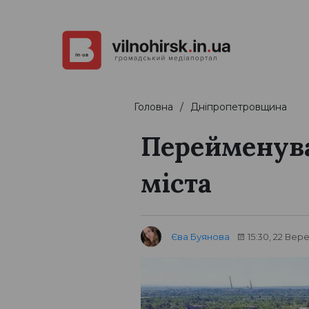
Головна
Дніпропетровщина
Перейменува
міста
Єва Буянова
15:30, 22 Вер