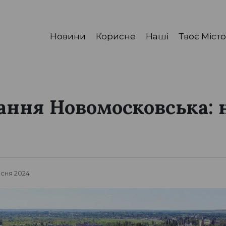
Новини
Корисне
Наші
Твоє Місто
ння Новомосковська: н
есня 2024