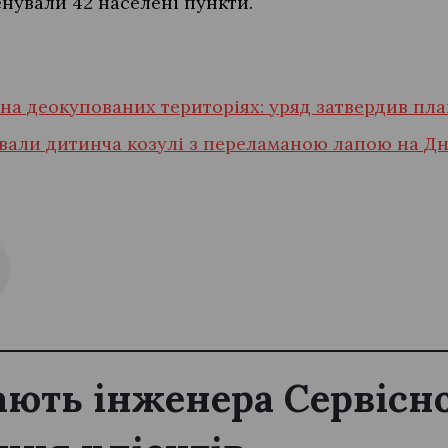
нували 42 населені пункти.
 на деокупованих територіях: уряд затвердив пл
ували дитинча козулі з переламаною лапою на Д
ють інженера Сервісн