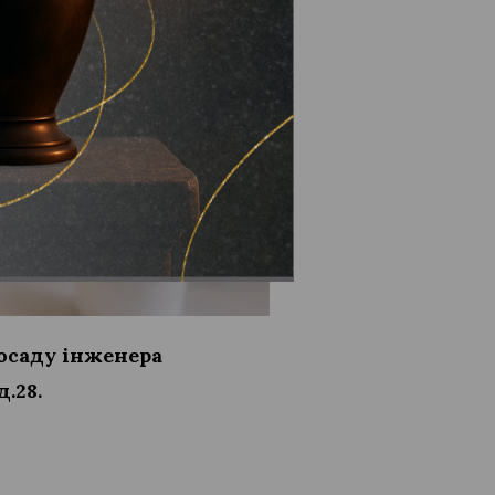
посаду інженера
д.28.