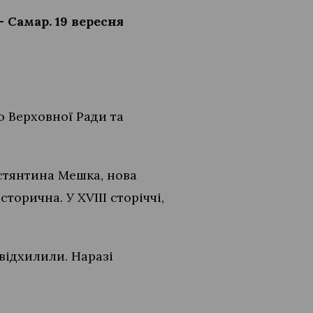
 Самар.
19 вересня
 Верховної Ради та
стянтина Мешка, нова
сторична. У XVIII сторіччі,
відхилили. Наразі