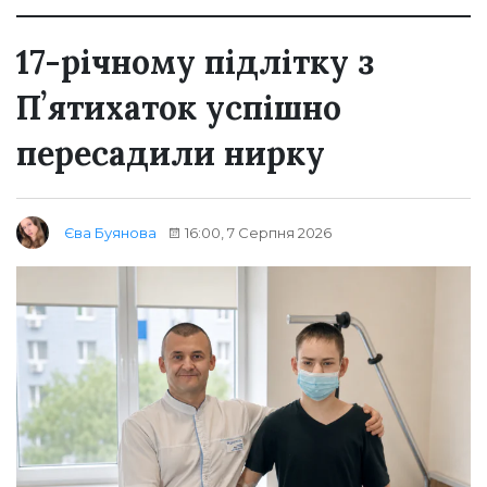
17-річному підлітку з
Пʼятихаток успішно
пересадили нирку
16:00, 7 Серпня 2026
Єва Буянова