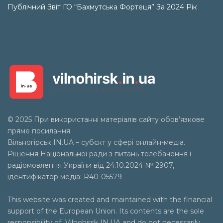
Публічний Звіт ГО “Бахмутська Фортеця” За 2024 Рік
© 2025 При використанні матеріалів сайту обов’язкове
пряме посилання.
Вільногірськ
IN.UA
– субєкт у сфері онлайн-медіа.
Рішення Національної ради з питань телебачення і
радіомовлення України від 24.10.2024 № 2907,
ідентифікатор медіа: R40-05579
This website was created and maintained with the financial
support of the European Union. Its contents are the sole
responsibility of Vilnohirsk IN.UA and do not necessarily