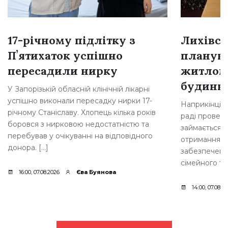
17-річному підлітку з
Лихівсь
Пʼятихаток успішно
плануют
пересадили нирку
житлом
будинкі
У Запорізькій обласній клінічній лікарні
успішно виконали пересадку нирки 17-
Наприкінці л
річному Станіславу. Хлопець кілька років
раді провели
боровся з нирковою недостатністю та
займається 
перебував у очікуванні на відповідного
отримання д
донора. […]
забезпеченн
сімейного ти
16:00, 07.08.2026
Єва Буянова
14:00, 07.08.2