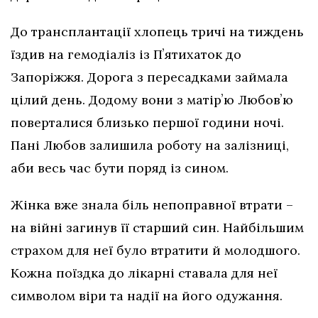
До трансплантації хлопець тричі на тиждень
їздив на гемодіаліз із Пʼятихаток до
Запоріжжя. Дорога з пересадками займала
цілий день. Додому вони з матірʼю Любовʼю
поверталися близько першої години ночі.
Пані Любов залишила роботу на залізниці,
аби весь час бути поряд із сином.
Жінка вже знала біль непоправної втрати –
на війні загинув її старший син. Найбільшим
страхом для неї було втратити й молодшого.
Кожна поїздка до лікарні ставала для неї
символом віри та надії на його одужання.