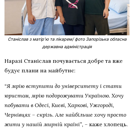
Станіслав з матірʼю та лікарем/ фото Запорізька обласна
державна адміністрація
Наразі Станіслав почувається добре та вже
будує плани на майбутнє:
“Я мрію вступити до університету і стати
юристом, мрію подорожувати Україною. Хочу
побувати в Одесі, Києві, Харкові, Ужгороді,
Чернівцях – скрізь. Але найбільше хочу просто
жити у нашій мирній країні”,
– каже хлопець.