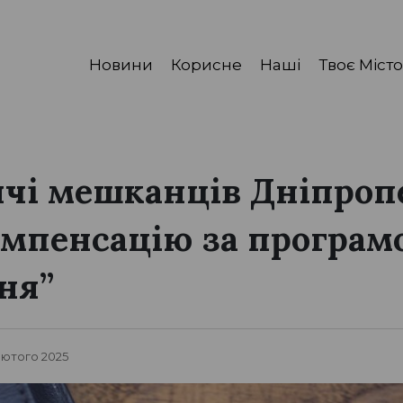
Новини
Корисне
Наші
Твоє Місто
ячі мешканців Дніпро
омпенсацію за програм
ня”
Лютого 2025