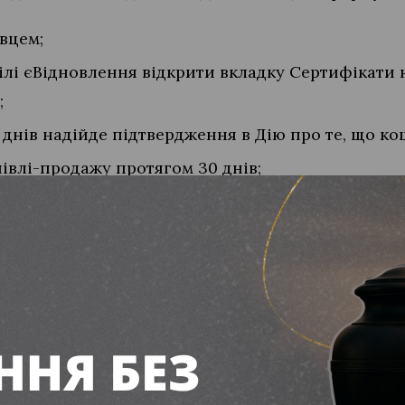
вцем;
ділі єВідновлення відкрити вкладку Сертифікати 
;
днів надійде підтвердження в Дію про те, що ко
івлі-продажу протягом 30 днів;
шти надійдуть продавцю житла.
тів можна подати знову, якщо не встигли оформ
мін.
цять років з День спротиву окупації Криму
ратили понад 9 мільйонів на контейнерний збір 