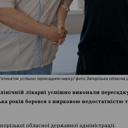
 Пʼятихаток успішно пересадили нирку/ фото Запорізька обласна 
клінічній лікарні успішно виконали пересадк
ька років боровся з нирковою недостатністю т
порізької обласної державної адміністрації.