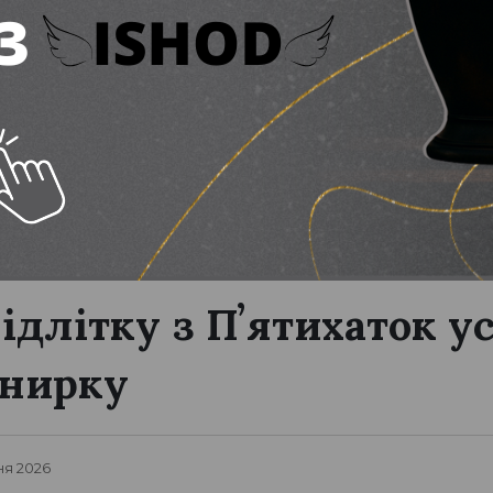
підлітку з Пʼятихаток 
 нирку
ня 2026