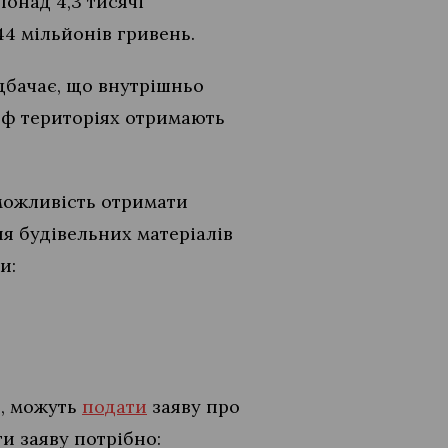
онад 4,3 тисячі
4 мільйонів гривень.
дбачає, що внутрішньо
рф територіях отримають
 можливість отримати
я будівельних матеріалів
и:
я, можуть
подати
заяву про
и заяву потрібно: