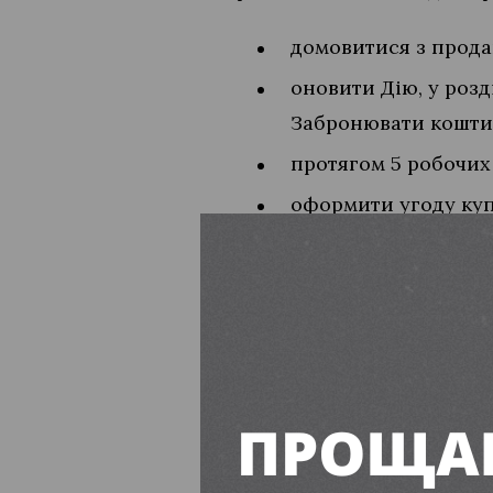
домовитися з прода
оновити Дію, у роз
Забронювати кошти
протягом 5 робочих 
оформити угоду куп
протягом 5 днів ко
Заяву про бронювання кош
продажу у зазначений тер
Читайте також:
26 лютого — одинад
У Вільногірську вит