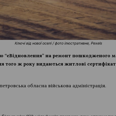
Ключі від нової оселі / фото ілюстративне, Pexels
ою “єВідновлення” на ремонт пошкодженого м
пня того ж року видаються житлові сертифікати
етровська обласна військова адміністрація.