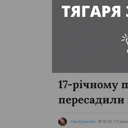
ПІДПИСУЙТЕСЬ
Дніпропетровська область
17-річному 
пересадили
Єва Буянова
16:00, 7 Серп