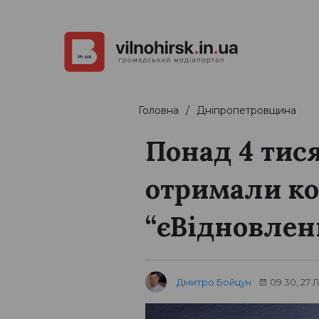
Головна
Дніпропетровщина
Понад 4 тис
отримали к
“єВідновлен
Дмитро Бойцун
09:30, 27 