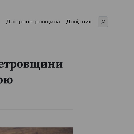
Дніпропетровщина
Довідник
петровщини
ою