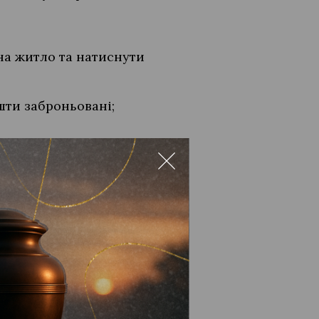
на житло та натиснути
шти заброньовані;
ити угоду купівлі-
сміття