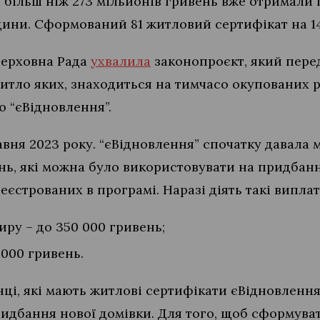
більш ніж 273 мільйонів гривень вже отримали п
ни. Сформований 81 житловий сертифікат на 14
 Верховна Рада
ухвалила
законопроєкт, який пере
житло яких, знаходиться на тимчасо окупованих 
 “єВідновлення”.
авня 2023 року. “єВідновлення” спочатку давала
нь, які можна було використовувати на придбанн
еєстрованих в програмі. Наразі діять такі виплат
иру – до 350 000 гривень;
 000 гривень.
нці, які мають житлові сертифікати єВідновленн
идбання нової домівки. Для того, щоб сформуват