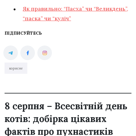
Як правильно: “Пасха” чи “Великдень”,
“паска” чи “куліч”
ПІДПИСУЙТЕСЬ
корисне
8 серпня – Всесвітній день
котів: добірка цікавих
фактів про пухнастиків