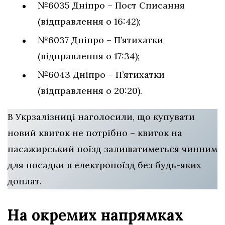
№6035 Дніпро – Пост Списання
(відправлення о 16:42);
№6037 Дніпро – П’ятихатки
(відправлення о 17:34);
№6043 Дніпро – П’ятихатки
(відправлення о 20:20).
В Укрзалізниці наголосили, що купувати
новий квиток не потрібно – квиток на
пасажирський поїзд залишатиметься чинним
для посадки в електропоїзд без будь-яких
доплат.
На окремих напрямках