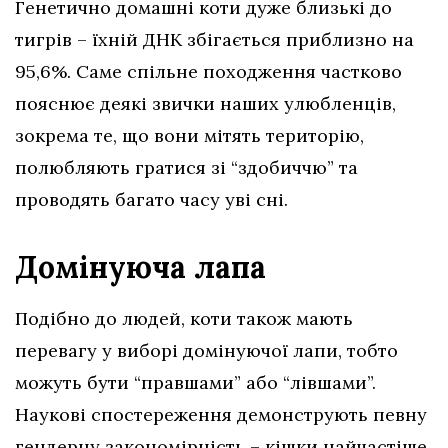
Генетично домашні коти дуже близькі до
тигрів – їхній ДНК збігається приблизно на
95,6%. Саме спільне походження частково
пояснює деякі звички наших улюбленців,
зокрема те, що вони мітять територію,
полюбляють гратися зі “здобиччю” та
проводять багато часу уві сні.
Домінуюча лапа
Подібно до людей, коти також мають
перевагу у виборі домінуючої лапи, тобто
можуть бути “правшами” або “лівшами”.
Наукові спостереження демонструють певну
гендерну закономірність – кішки найчастіше