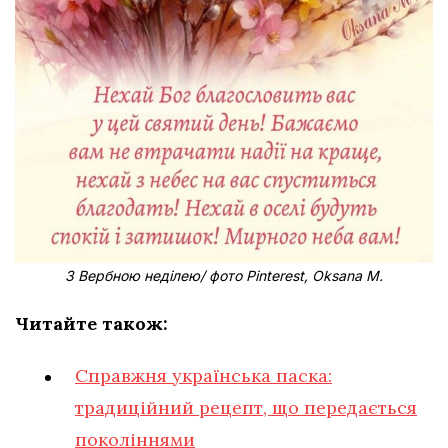
З Вербною неділею/ фото Pinterest, Oksana M.
Читайте також:
Справжня українська паска:
традиційний рецепт, що передається
поколіннями