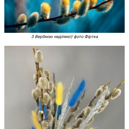
З Вербною неділею!/ фото Фіртка