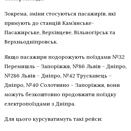
Зокрема, зміни стосуються пасажирів, які
прямують до станцій Кам’янське-
Пасажирське, Верхівцеве, Вільногірськ та
Верхньодніпровськ.
Якщо пасажири подорожують поїздами №32
Перемишль – Запоріжжя, №86 Львів – Дніпро,
№286 Львів – Дніпро, №42 Трускавець –
Дніпро, №40 Солотвино – Запоріжжя, вони
можуть безкоштовно продовжити поїздку
електропоїздами з Дніпра.
Для цього курсуватимуть такі рейси: