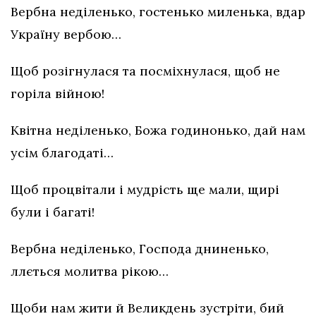
Вербна неділенько, гостенько миленька, вдар
Україну вербою…
Щоб розігнулася та посміхнулася, щоб не
горіла війною!
Квітна неділенько, Божа годинонько, дай нам
усім благодаті…
Щоб процвітали і мудрість ще мали, щирі
були і багаті!
Вербна неділенько, Господа дниненько,
ллється молитва рікою…
Щоби нам жити й Великдень зустріти, бий