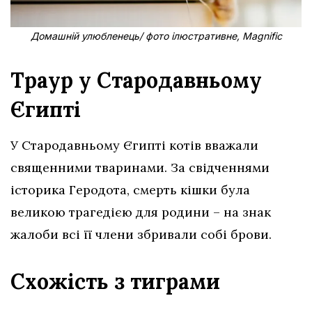
Домашній улюбленець/ фото ілюстративне, Magnific
Траур у Стародавньому
Єгипті
У Стародавньому Єгипті котів вважали
священними тваринами. За свідченнями
історика Геродота, смерть кішки була
великою трагедією для родини – на знак
жалоби всі її члени збривали собі брови.
Схожість з тиграми