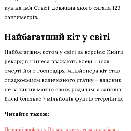
кун на ім’я Стьюї, довжина якого сягала 123
сантиметрів.
Найбагатший кіт у світі
Найбагатшим котом у світі за версією Книги
рекордів Гіннеса вважають Блекі. Після
смерті його господаря-мільйонера кіт став
спадкоємцем величезного статку – власник
не залишив майно своїм родичам, а заповів
Блекі близько 7 мільйонів фунтів стерлінгів.
Читайте також:
Перший догфест у Вільногірську: усім сподобався