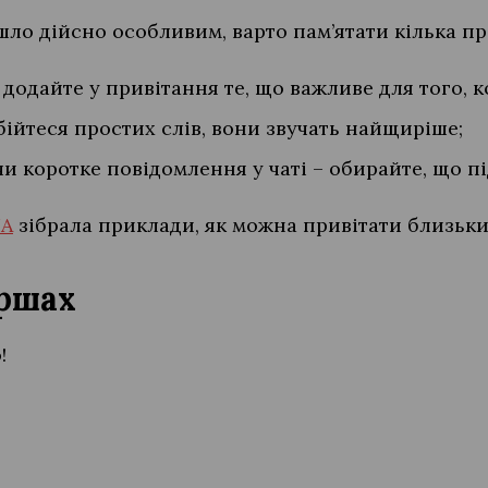
ло дійсно особливим, варто пам’ятати кілька пр
 додайте у привітання те, що важливе для того, 
 бійтеся простих слів, вони звучать найщиріше;
чи коротке повідомлення у чаті – обирайте, що п
UA
зібрала приклади, як можна привітати близьк
іршах
!