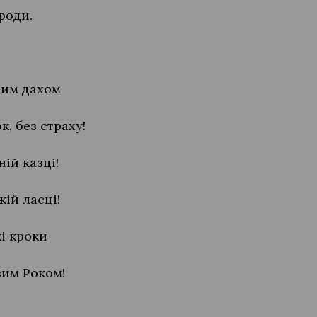
роди.
шим дахом
к, без страху!
ій казці!
жій ласці!
кі кроки
овим Роком!