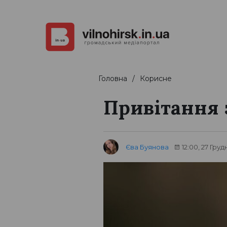
Головна
Корисне
Привітання 
Єва Буянова
12:00, 27 Груд