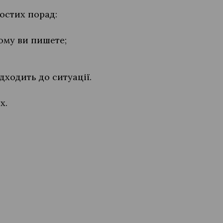
остих порад:
кому ви пишете;
ідходить до ситуації.
их.