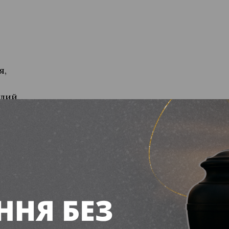
я,
лий,
ла!
рії,
ї.