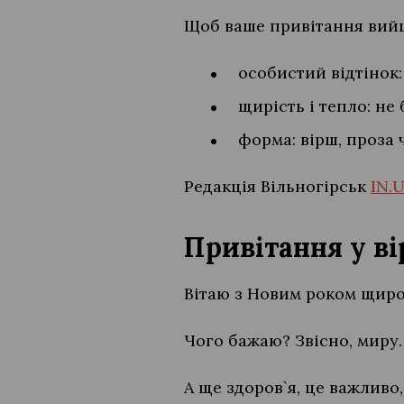
Щоб ваше привітання вийш
особистий відтінок:
щирість і тепло: не
форма: вірш, проза 
Редакція Вільногірськ
IN.
Привітання у в
Вітаю з Новим роком щиро
Чого бажаю? Звісно, миру.
А ще здоров`я, це важливо,