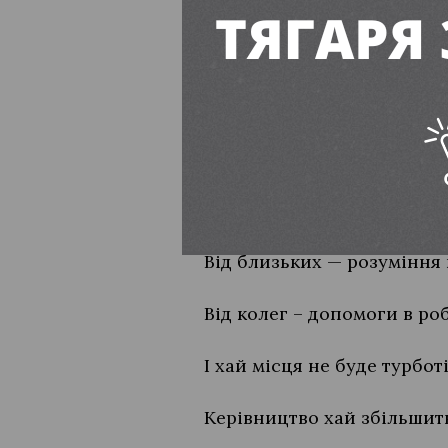
Хай здоровʼя міцного приб
Щастя, радості, посмішок 
І достаток хай буде в оселі
Щоб були всі гуляння весе
Творчих успіхів, сил і нас
Від близьких — розуміння 
Від колег – допомоги в роб
І хай місця не буде турботі
Керівництво хай збільшит