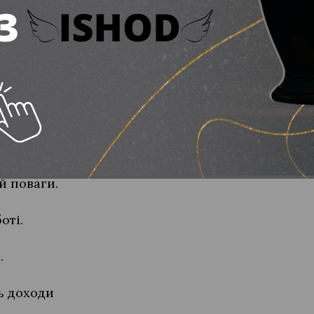
уде,
всюди!
,
лі!
наги.
й поваги.
оті.
.
ь доходи