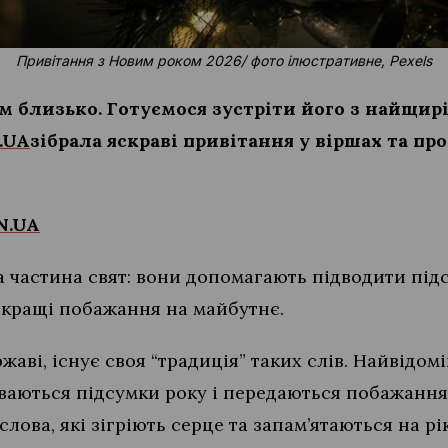
Привітання з Новим роком 2026/ фото ілюстративне, Pexels
ім близько. Готуємося зустріти його з найщ
.UA
зібрала яскраві привітання у віршах та про
N.UA
а частина свят: вони допомагають підводити під
йкращі побажання на майбутнє.
ержаві, існує своя “традиція” таких слів. Найвідо
иваються підсумки року і передаються побажання
ова, які зігріють серце та запам’ятаються на рі