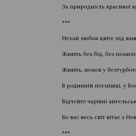
За природність красивої в
***
Нехай любов цвіте під ва
Живіть без бід, без помило
Живіть, немов у безтурботн
В родинній посмішці, у Бо
Відчуйте чарівні ангельсь
Бо вас весь світ вітає з Н
***