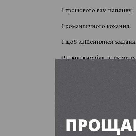
І грошового вам напливу,
І романтичного кохання,
І щоб здійснилися жаданн
Рік кращим був, аніж мину
Натхнення щоб душа відчу
***
Хай здійсняються бажані м
Рік новий стане роком наді