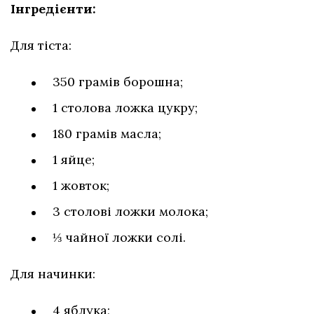
Інгредієнти:
Для тіста:
350 грамів борошна;
1 столова ложка цукру;
180 грамів масла;
1 яйце;
1 жовток;
3 столові ложки молока;
⅓ чайної ложки солі.
Для начинки:
4 яблука;