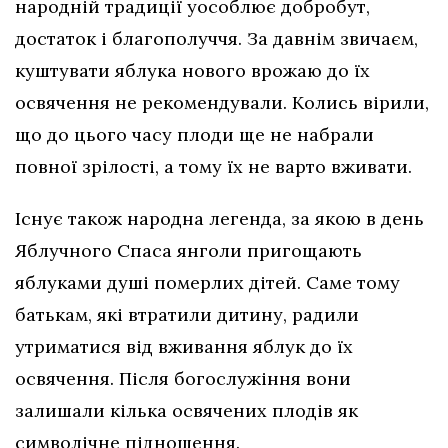
народній традиції уособлює добробут,
достаток і благополуччя. За давнім звичаєм,
куштувати яблука нового врожаю до їх
освячення не рекомендували. Колись вірили,
що до цього часу плоди ще не набрали
повної зрілості, а тому їх не варто вживати.
Існує також народна легенда, за якою в день
Яблучного Спаса янголи пригощають
яблуками душі померлих дітей. Саме тому
батькам, які втратили дитину, радили
утриматися від вживання яблук до їх
освячення. Після богослужіння вони
залишали кілька освячених плодів як
символічне підношення.