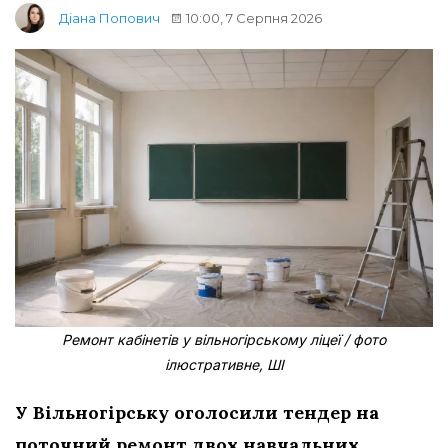
10:00, 7 Серпня 2026
Діана Попович
Ремонт кабінетів у вільногірському ліцеї / фото
ілюстративне, ШІ
У Вільногірську оголосили тендер на
поточний ремонт двох навчальних