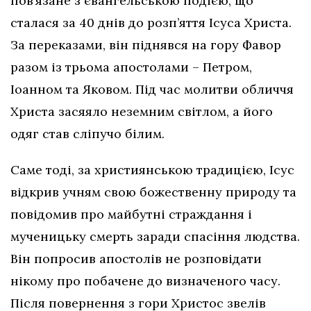
пов’язане з євангельською подією, що
сталася за 40 днів до розп’яття Ісуса Христа.
За переказами, він піднявся на гору Фавор
разом із трьома апостолами – Петром,
Іоанном та Яковом. Під час молитви обличчя
Христа засяяло неземним світлом, а його
одяг став сліпучо білим.
Саме тоді, за християнською традицією, Ісус
відкрив учням свою божественну природу та
повідомив про майбутні страждання і
мученицьку смерть заради спасіння людства.
Він попросив апостолів не розповідати
нікому про побачене до визначеного часу.
Після повернення з гори Христос звелів