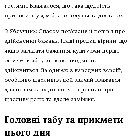
гостями. Вважалося, що така щедрість
приносить у дім благополуччя та достаток.
З Яблучним Спасом пов’язане й повір’я про
здійснення бажань. Наші предки вірили, що
якщо загадати бажання, куштуючи перше
освячене яблуко, воно неодмінно
здійсниться. За однією з народних версій,
особливо щасливим цей звичай вважався
для незаміжніх дівчат, які просили про
щасливу долю та вдале заміжжя.
Головні табу та прикмети
цього дня