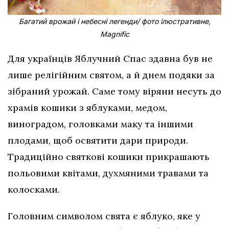
Багатий врожай і небесні легенди/ фото ілюстративне,
Magnific
Для українців Яблучний Спас здавна був не
лише релігійним святом, а й днем подяки за
зібраний урожай. Саме тому віряни несуть до
храмів кошики з яблуками, медом,
виноградом, головками маку та іншими
плодами, щоб освятити дари природи.
Традиційно святкові кошики прикрашають
польовими квітами, духмяними травами та
колосками.
Головним символом свята є яблуко, яке у