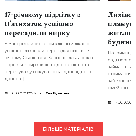
17-річному підлітку з
Лихівсь
Пʼятихаток успішно
плануют
пересадили нирку
житлом
будинкі
У Запорізькій обласній клінічній лікарні
успішно виконали пересадку нирки 17-
Наприкінці л
річному Станіславу. Хлопець кілька років
раді провели
боровся з нирковою недостатністю та
займається 
перебував у очікуванні на відповідного
отримання д
донора. […]
забезпеченн
сімейного ти
16:00, 07.08.2026
Єва Буянова
14:00, 07.08.2
БІЛЬШЕ МАТЕРІАЛІВ