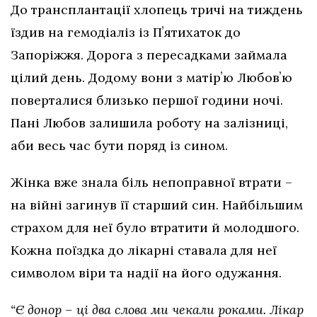
До трансплантації хлопець тричі на тиждень
їздив на гемодіаліз із Пʼятихаток до
Запоріжжя. Дорога з пересадками займала
цілий день. Додому вони з матірʼю Любовʼю
поверталися близько першої години ночі.
Пані Любов залишила роботу на залізниці,
аби весь час бути поряд із сином.
Жінка вже знала біль непоправної втрати –
на війні загинув її старший син. Найбільшим
страхом для неї було втратити й молодшого.
Кожна поїздка до лікарні ставала для неї
символом віри та надії на його одужання.
“Є донор – ці два слова ми чекали роками. Лікар