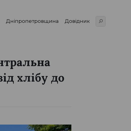
Дніпропетровщина
Довідник
нтральна
від хлібу до