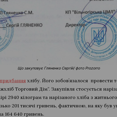
Що закуповує Гляненко Сергій/ фото Prozorro
придбання
хлібу. Його зобовʼязалося провести 
жхліб Торговий Дім”. Закупівля стосується нарі
ірі 2940 кілограм та нарізаного хліба з житньог
ко 201 тисячі гривень, фактичною, на яку був у
а 164 640 гривень.