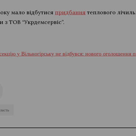
 року мало відбутися
придбання
теплового лічиль
и з ТОВ “Укрдемсервіс”.
нсекцію у Вільногірську не відбувся: нового оголошення 
ласть