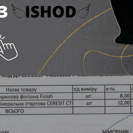
Закупівлі Гляненко Сергія/ фото Prozorro