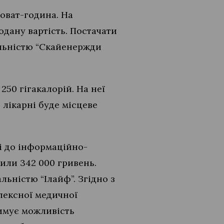
ловат-година. На
одану вартість. Постачати
альністю “Скайенержди
 250 гігакалорій. На неї
 лікарні буде місцеве
і до інформаційно-
лили 342 000 гривень.
ьністю “Ілайф”. Згідно з
лексної медичної
римує можливість