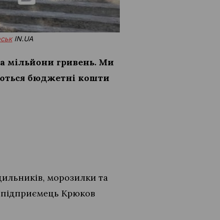
рськ
IN.UA
на мільйони гривень. Ми
вуються бюджетні кошти
дильників, морозилки та
а-підприємець Крюков