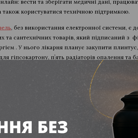
лайн: вести та зберігати медичні дані, працюват
 також користуватися технічною підтримкою.
вель
, без використання електронної системи, є д
их та сантехнічних товарів, який підписаний з 
ієм . У нього лікарня планує закупити плинтус, 
 для гіпсокартону, пʼять радіаторів опалення та 
379 533 гривень.