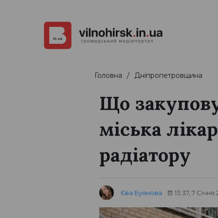
Головна
Дніпропетровщина
Що закупову
міська лікар
радіатору
Єва Буянова
13:37, 7 Січня