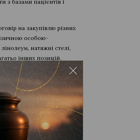
и з базами пацієнтів і
оговір на закупівлю різних
фізичною особою-
лінолеум, натяжні стелі,
багатьо інших позицій.