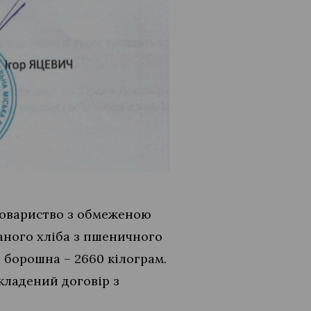
товариство з обмеженою
заного хліба з пшеничного
о борошна – 2660 кілограм.
кладений договір з