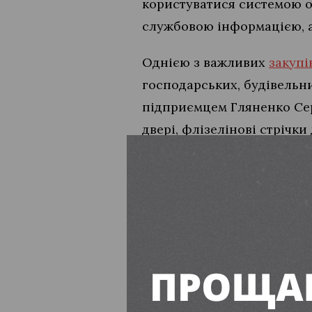
користуватися системою он
службовою інформацією, а
Однією з важливих
закупі
господарських, будівельн
підприємцем Гляненко Серг
двері, флізелінові стрічки
Загальна сума договору – 