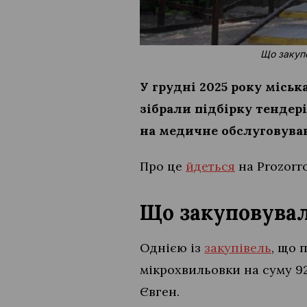
Що закупо
У грудні 2025 року місь
зібрали підбірку тендер
на медичне обслуговува
Про це
йдеться
на Prozorr
Що закуповувал
Однією із
закупівель
, що 
мікрохвильовки на суму 9
Євген.