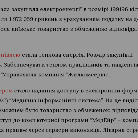
ала закупівля електроенергії в розмірі 199196 кі
и 1 972 059 гривень з урахуванням податку на д
лося київське товариство з обмеженою відповід
упівлею
стала теплова енергія. Розмір закупівлі –
ь. Забезпечувати теплом працівників та пацієнтів
“Управляюча компанія “Жилкомсервіс”.
ером
стало надання доступу в електронній форм
КС) “Медична інформаційні система”. На це виді
можцем було товариство з обмеженою відповідал
ступ до компʼютерної програми “МедЕйр” – комп
ка працює через сервери виконавця. Лікарня от