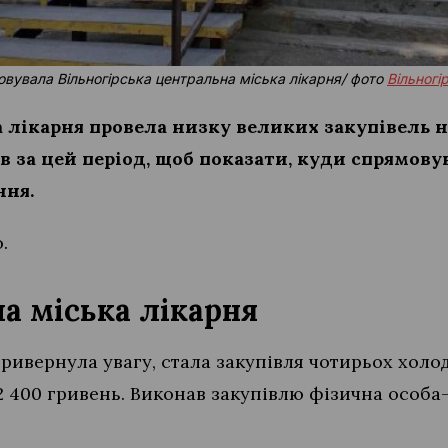
вувала Вільногірська центральна міська лікарня/ фото
Вільногі
ка лікарня провела низку великих закупівель 
ів за цей період, щоб показати, куди спрямо
ння.
o.
а міська лікарня
привернула увагу, стала закупівля чотирьох холо
2 400 гривень. Виконав закупівлю фізична особ