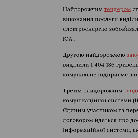
Найдорожчим
тендером
ст
виконання послуги виділил
електроенергію зобовʼяза
ЮА”.
Другою найдорожчою
зак
виділили 1 404 186 гривен
комунальне підприємство 
Третім найдорожчим
тенд
комунікаційної системи (І
Єдиним учасником та пере
договором йдеться про до
інформаційної системи, я