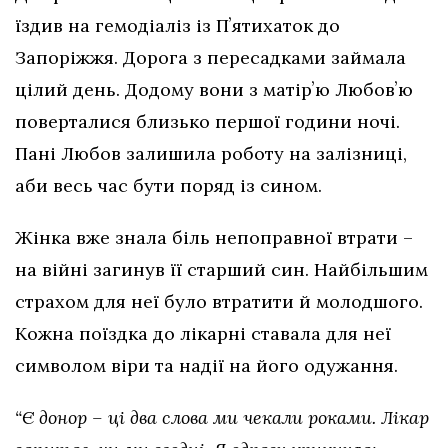
їздив на гемодіаліз із Пʼятихаток до
Запоріжжя. Дорога з пересадками займала
цілий день. Додому вони з матірʼю Любовʼю
поверталися близько першої години ночі.
Пані Любов залишила роботу на залізниці,
аби весь час бути поряд із сином.
Жінка вже знала біль непоправної втрати –
на війні загинув її старший син. Найбільшим
страхом для неї було втратити й молодшого.
Кожна поїздка до лікарні ставала для неї
символом віри та надії на його одужання.
“Є донор – ці два слова ми чекали роками. Лікар