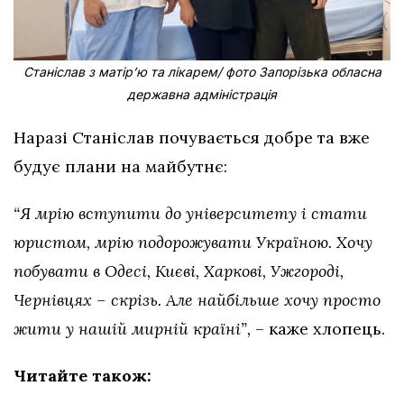
Станіслав з матірʼю та лікарем/ фото Запорізька обласна
державна адміністрація
Наразі Станіслав почувається добре та вже
будує плани на майбутнє:
“Я мрію вступити до університету і стати
юристом, мрію подорожувати Україною. Хочу
побувати в Одесі, Києві, Харкові, Ужгороді,
Чернівцях – скрізь. Але найбільше хочу просто
жити у нашій мирній країні”,
– каже хлопець.
Читайте також: