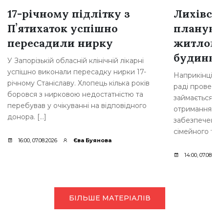
17-річному підлітку з
Лихівсь
Пʼятихаток успішно
плануют
пересадили нирку
житлом
будинкі
У Запорізькій обласній клінічній лікарні
успішно виконали пересадку нирки 17-
Наприкінці л
річному Станіславу. Хлопець кілька років
раді провели
боровся з нирковою недостатністю та
займається 
перебував у очікуванні на відповідного
отримання д
донора. […]
забезпеченн
сімейного ти
16:00, 07.08.2026
Єва Буянова
14:00, 07.08.2
БІЛЬШЕ МАТЕРІАЛІВ