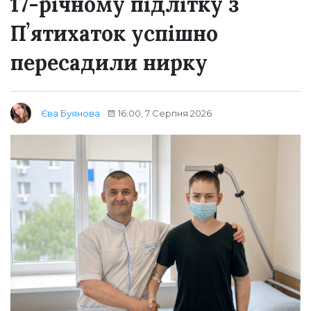
17-річному підлітку з
Пʼятихаток успішно
пересадили нирку
16:00, 7 Серпня 2026
Єва Буянова