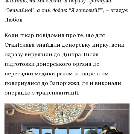
запитав, чи ми згодні. Я одразу крикнула:
“Звичайно!”, а син додав: “Я готовий!””,
– згадує
Любов.
Коли лікар повідомив про те, що для
Станіслава знайшли донорську нирку, вони
одразу вирушили до Дніпра. Після
підготовки донорського органа до
пересадки медики разом із пацієнтом
повернулися до Запоріжжя, де й виконали
операцію з трансплантації.