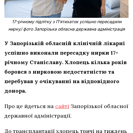
17-річному підлітку з Пʼятихаток успішно пересадили
нирку/ фото Запорізька обласна державна адміністрація
У Запорізькій обласній клінічній лікарні
успішно виконали пересадку нирки 17-
річному Станіславу. Хлопець кілька років
боровся з нирковою недостатністю та
перебував у очікуванні на відповідного
донора.
Про це йдеться на
сайті
Запорізької обласної
державної адміністрації.
До трансплантації хлопець тричі на тиждень