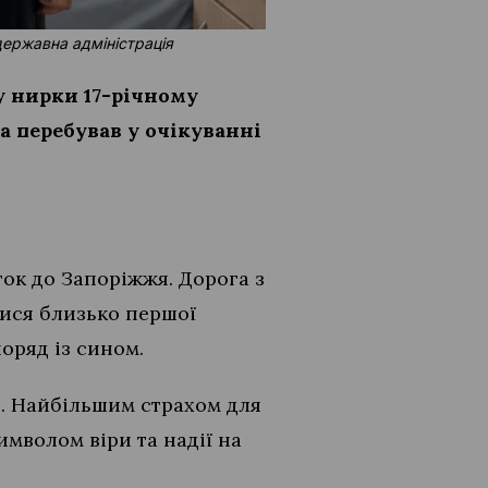
державна адміністрація
у нирки 17-річному
а перебував у очікуванні
ток до Запоріжжя. Дорога з
лися близько першої
поряд із сином.
н. Найбільшим страхом для
имволом віри та надії на