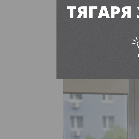
17-річному 
пересадили
Єва Буянова
16:00, 7 Серп