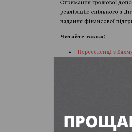
Отримання грошової допо
реалізацію спільного з Д
надання фінансової підтри
Читайте також:
Переселенці з Бахму
У 2025 році відмінят
ПІДПИСУЙТЕСЬ
Дніпропетровська область