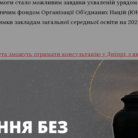
моги стало можливим завдяки ухваленій урядом
итячим фондом Організації Об’єднаних Націй (Ю
мки закладам загальної середньої освіти на 202
та зможуть отримати консультацію у Дніпрі: з я
ь ДПА для учнів 4-х, 9-х та 11-х класів