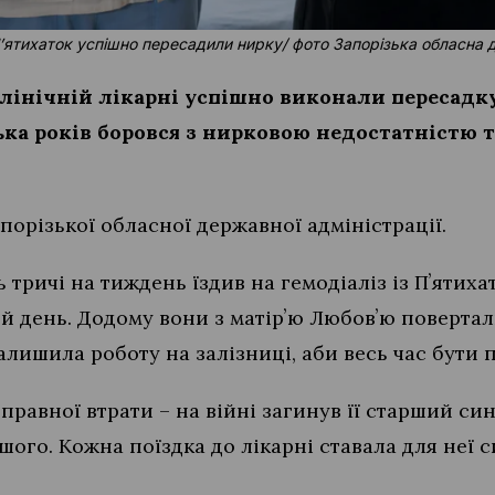
 Пʼятихаток успішно пересадили нирку/ фото Запорізька обласна 
клінічній лікарні успішно виконали пересадк
ька років боровся з нирковою недостатністю т
порізької обласної державної адміністрації.
 тричі на тиждень їздив на гемодіаліз із Пʼятиха
й день. Додому вони з матірʼю Любовʼю поверта
алишила роботу на залізниці, аби весь час бути 
правної втрати – на війні загинув її старший си
шого. Кожна поїздка до лікарні ставала для неї с