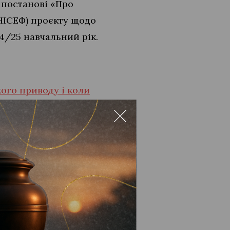
 постанові «Про
НІСЕФ) проєкту щодо
4/25 навчальний рік.
кого приводу і коли