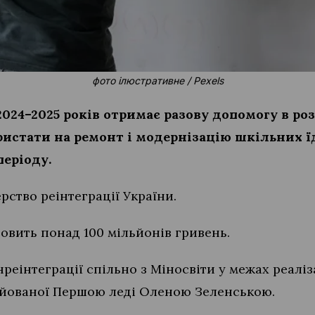
фото ілюстративне / Pexels
24–2025 років отримає разову допомогу в розм
стати на ремонт і модернізацію шкільних їд
періоду.
рство реінтеграції України.
овить понад 100 мільйонів гривень.
реінтеграції спільно з Міносвіти у межах реалі
іційованої Першою леді Оленою Зеленською.