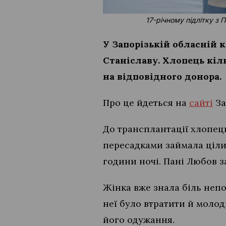
17-річному підлітку з
У Запорізькій обласній 
Станіславу. Хлопець кіл
на відповідного донора.
Про це йдеться на
сайті
За
До трансплантації хлопець
пересадками займала ціли
години ночі. Пані Любов з
Жінка вже знала біль непо
неї було втратити й молод
його одужання.