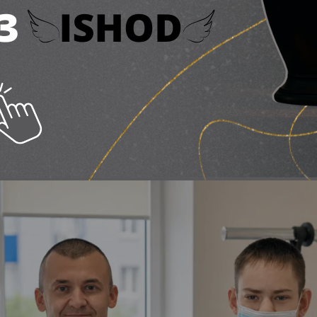
підлітку з Пʼятихаток 
 нирку
ня 2026