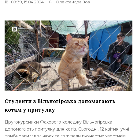
09:39, 15.04.2024
Олександра Зоз
Студенти з Вільногірська допомагають
котам у притулку
Другокурсники Фахового коледжу Вільногірська
допомагають притулку для котів. Сьогодні, 12 квітня, учні
прибирали у вольєрах та годували пухнастих хвостиків.