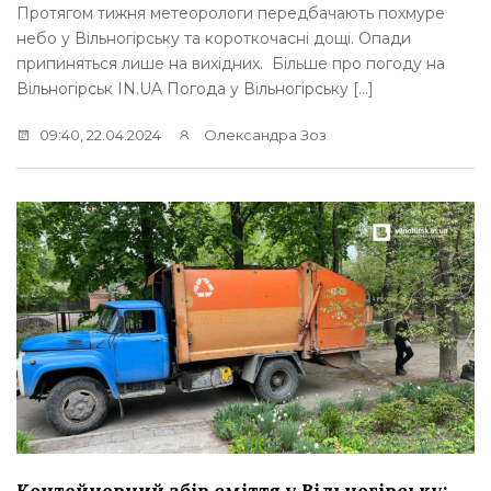
Протягом тижня метеорологи передбачають похмуре
небо у Вільногірську та короткочасні дощі. Опади
припиняться лише на вихідних. Більше про погоду на
Вільногірськ IN.UA Погода у Вільногірську […]
09:40, 22.04.2024
Олександра Зоз
Контейнерний збір сміття у Вільногірську: