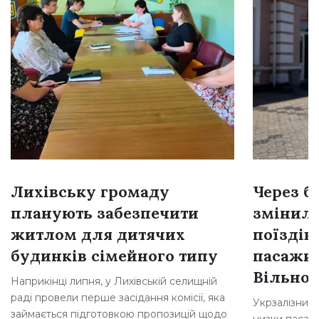
Лихівську громаду
Через б
планують забезпечити
змінил
житлом для дитячих
поїздів
будинків сімейного типу
пасажир
Вільног
Наприкінці липня, у Лихівській селищній
раді провели перше засідання комісії, яка
Укрзалізниц
займається підготовкою пропозицій щодо
низки пасажи