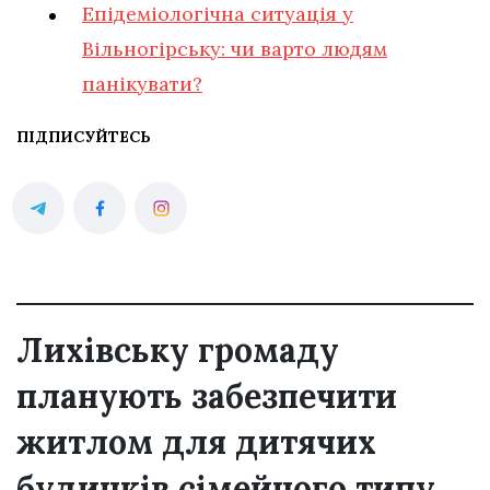
Епідеміологічна ситуація у
Вільногірську: чи варто людям
панікувати?
ПІДПИСУЙТЕСЬ
Лихівську громаду
планують забезпечити
житлом для дитячих
будинків сімейного типу