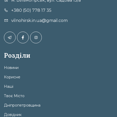
м. Вільногірськ, вул. Садова 15/а
+380 (50) 778 17 35
vilnohirsk.in.ua@gmail.com
Розділи
Новини
Корисне
Наші
Твоє Місто
Дніпропетровщина
Довідник