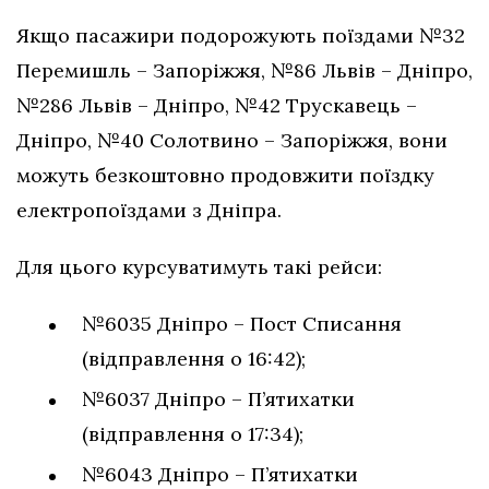
Якщо пасажири подорожують поїздами №32
Перемишль – Запоріжжя, №86 Львів – Дніпро,
№286 Львів – Дніпро, №42 Трускавець –
Дніпро, №40 Солотвино – Запоріжжя, вони
можуть безкоштовно продовжити поїздку
електропоїздами з Дніпра.
Для цього курсуватимуть такі рейси:
№6035 Дніпро – Пост Списання
(відправлення о 16:42);
№6037 Дніпро – П’ятихатки
(відправлення о 17:34);
№6043 Дніпро – П’ятихатки