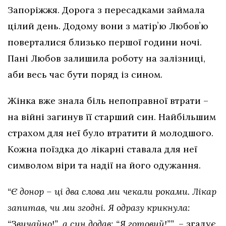
Запоріжжя. Дорога з пересадками займала
цілий день. Додому вони з матірʼю Любовʼю
поверталися близько першої години ночі.
Пані Любов залишила роботу на залізниці,
аби весь час бути поряд із сином.
Жінка вже знала біль непоправної втрати –
на війні загинув її старший син. Найбільшим
страхом для неї було втратити й молодшого.
Кожна поїздка до лікарні ставала для неї
символом віри та надії на його одужання.
“Є донор – ці два слова ми чекали роками. Лікар
запитав, чи ми згодні. Я одразу крикнула:
“Звичайно!”, а син додав: “Я готовий!””,
– згадує