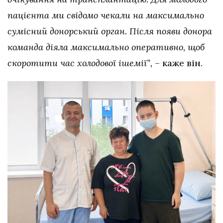
пацієнта ми свідомо чекали на максимально
сумісний донорський орган. Після появи донора
команда діяла максимально оперативно, щоб
скоротити час холодової ішемії”,
– каже він.