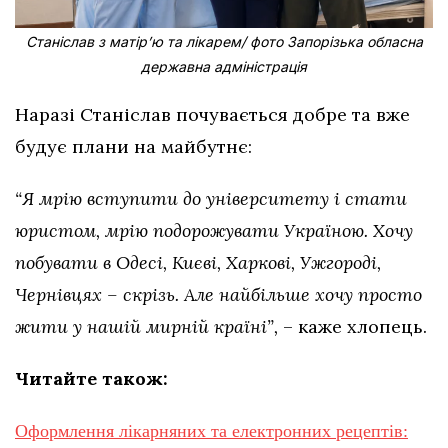
Станіслав з матірʼю та лікарем/ фото Запорізька обласна
державна адміністрація
Наразі Станіслав почувається добре та вже
будує плани на майбутнє:
“Я мрію вступити до університету і стати
юристом, мрію подорожувати Україною. Хочу
побувати в Одесі, Києві, Харкові, Ужгороді,
Чернівцях – скрізь. Але найбільше хочу просто
жити у нашій мирній країні”,
– каже хлопець.
Читайте також:
Оформлення лікарняних та електронних рецептів: