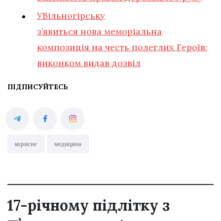
У
Вільногірську
з’явиться нова меморіальна
композиція на честь полеглих Героїв:
виконком видав дозвіл
ПІДПИСУЙТЕСЬ
корисне
медицина
17-річному підлітку з