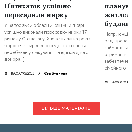
Пʼятихаток успішно
плануют
пересадили нирку
житлом
будинкі
У Запорізькій обласній клінічній лікарні
успішно виконали пересадку нирки 17-
Наприкінці л
річному Станіславу. Хлопець кілька років
раді провели
боровся з нирковою недостатністю та
займається 
перебував у очікуванні на відповідного
отримання д
донора. […]
забезпеченн
сімейного ти
16:00, 07.08.2026
Єва Буянова
14:00, 07.08.2
БІЛЬШЕ МАТЕРІАЛІВ