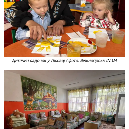
Дитячий садочок у Лихівці / фото, Вільногірськ IN.UA