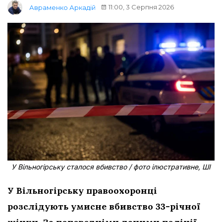
11:00, 3 Серпня 2026
Авраменко Аркадій
У Вільногірську сталося вбивство / фото ілюстративне, ШІ
У Вільногірську правоохоронці
розслідують умисне вбивство 33-річної