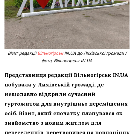
Візит редакції
Вільногірськ
IN.UA до Лихівської громади /
фото, Вільногірськ IN.UA
Представниця редакції Вільногірськ IN.UA
побувала у Лихівській громаді, де
нещодавно відкрили сучасний
гуртожиток для внутрішньо переміщених
осіб. Візит, який спочатку планувався як
знайомство з новим житлом для
переселенців, перетворився на повноцінну