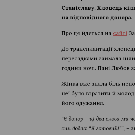
Станіславу. Хлопець кіл
на відповідного донора.
Про це йдеться на
сайті
За
До трансплантації хлопець
пересадками займала ціли
години ночі. Пані Любов з
Жінка вже знала біль непо
неї було втратити й молод
його одужання.
“Є донор – ці два слова ми ч
син додав: “Я готовий!””,
– з