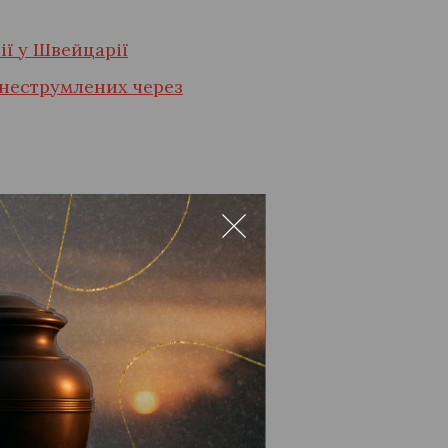
ї у Швейцарії
знеструмлених через
успішно