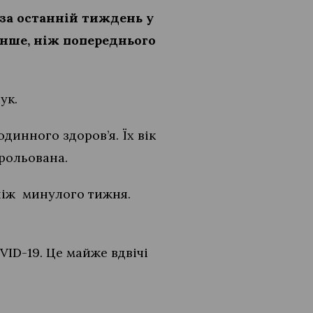
 за останній тиждень у
енше, ніж попереднього
ук.
динного здоров’я. Їх вік
трольована.
 ніж минулого тижня.
VID-19. Це майже вдвічі