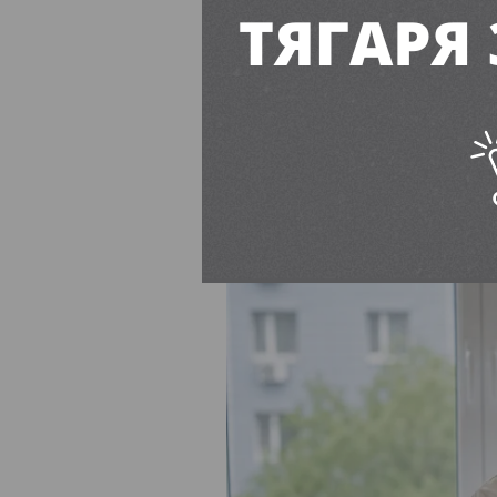
пересадили
Єва Буянова
16:00, 7 Серп