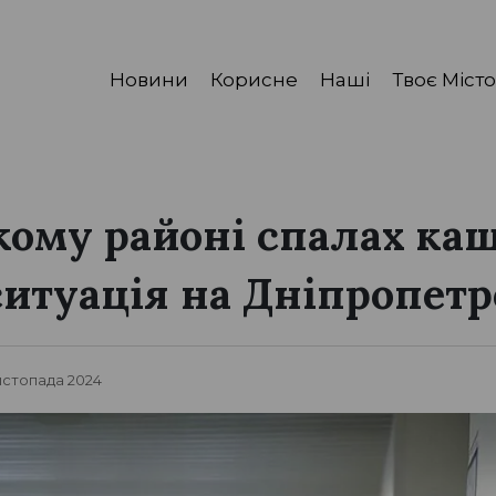
Новини
Корисне
Наші
Твоє Місто
кому районі спалах ка
ситуація на Дніпропет
истопада 2024