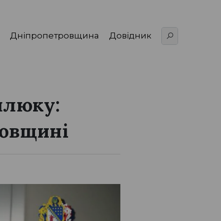
Дніпропетровщина
Довідник
шлюку:
ровщині