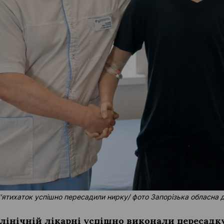
 Пʼятихаток успішно пересадили нирку/ фото Запорізька обласна 
клінічній лікарні успішно виконали пересадк