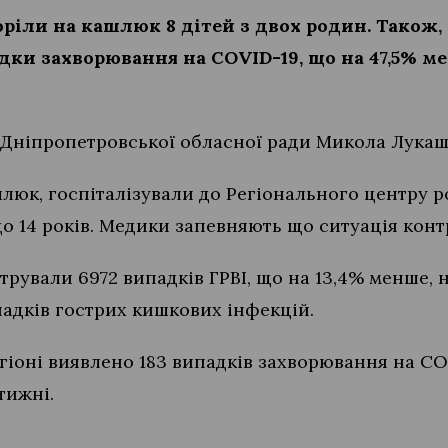
оріли на кашлюк 8 дітей з двох родин. Також,
адки захворювання на COVID-19, що на 47,5% м
Дніпропетровської обласної ради Микола Лукаш
шлюк, госпіталізували до Регіонального центру ро
 до 14 років. Медики запевняють що ситуація кон
єстрували 6972 випадків ГРВІ, що на 13,4% менше,
падків гострих кишкових інфекцій.
егіоні виявлено 183 випадків захворювання на CO
тижні.