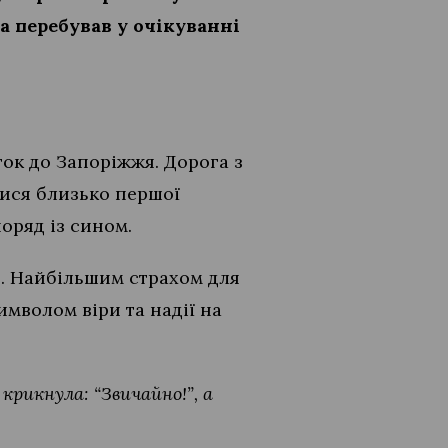
а перебував у очікуванні
ток до Запоріжжя. Дорога з
лися близько першої
поряд із сином.
н. Найбільшим страхом для
имволом віри та надії на
 крикнула: “Звичайно!”, а