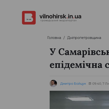
Головна
Дніпропетровщина
У Самарівсь
епідемічна 
Дмитро Бойцун
09:40, 7 Л