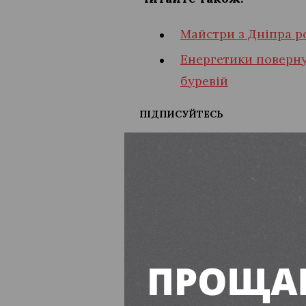
Майстри з Дніпра р
Енергетики поверну
буревій
ПІДПИСУЙТЕСЬ
Дніпропетровська область
17-річному 