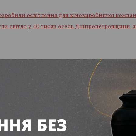
озробили освітлення для кіновиробничої компані
ли світло у 40 тисяч осель Дніпропетровщини, 
підлітку з Пʼятихаток 