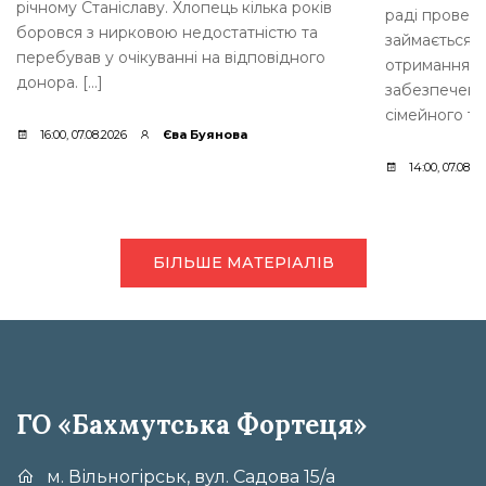
річному Станіславу. Хлопець кілька років
раді провели
боровся з нирковою недостатністю та
займається 
перебував у очікуванні на відповідного
отримання д
донора. […]
забезпеченн
сімейного ти
16:00, 07.08.2026
Єва Буянова
14:00, 07.08.2
БІЛЬШЕ МАТЕРІАЛІВ
ГО «Бахмутська Фортеця»
м. Вільногірськ, вул. Садова 15/а