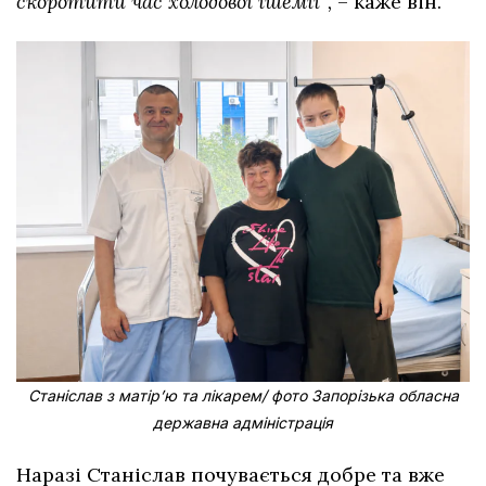
скоротити час холодової ішемії”,
– каже він.
Станіслав з матірʼю та лікарем/ фото Запорізька обласна
державна адміністрація
Наразі Станіслав почувається добре та вже