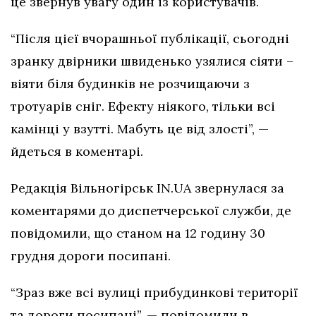
це звернув увагу один із користувачів.
“Після цієї вчорашньої публікації, сьогодні
зранку двірники швиденько узялися сіяти –
віяти біля будинків не розчищаючи з
тротуарів сніг. Ефекту ніякого, тільки всі
камінці у взутті. Мабуть це від злості”, —
йдеться в коментарі.
Редакція Вільногірськ IN.UA звернулася за
коментарями до диспетчерської служби, де
повідомили, що станом на 12 годину 30
грудня дороги посипані.
“Зраз вже всі вулиці прибудинкові території
та дороги посипані”, — повідомили в