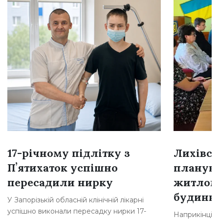
17-річному підлітку з
Лихівсь
Пʼятихаток успішно
плануют
пересадили нирку
житлом
будинкі
У Запорізькій обласній клінічній лікарні
успішно виконали пересадку нирки 17-
Наприкінці л