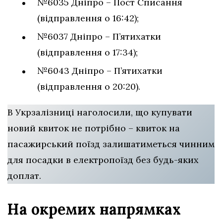
№6035 Дніпро – Пост Списання
(відправлення о 16:42);
№6037 Дніпро – П’ятихатки
(відправлення о 17:34);
№6043 Дніпро – П’ятихатки
(відправлення о 20:20).
В Укрзалізниці наголосили, що купувати
новий квиток не потрібно – квиток на
пасажирський поїзд залишатиметься чинним
для посадки в електропоїзд без будь-яких
доплат.
На окремих напрямках