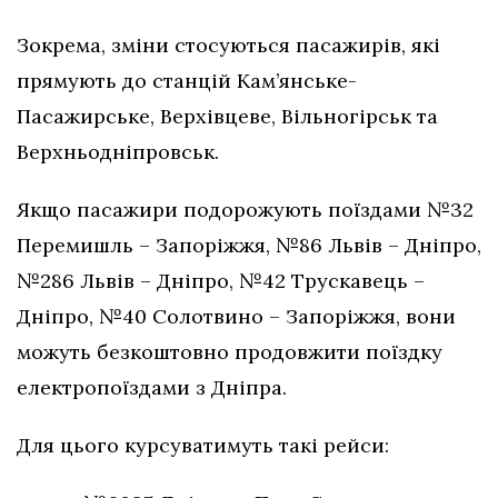
Зокрема, зміни стосуються пасажирів, які
прямують до станцій Кам’янське-
Пасажирське, Верхівцеве, Вільногірськ та
Верхньодніпровськ.
Якщо пасажири подорожують поїздами №32
Перемишль – Запоріжжя, №86 Львів – Дніпро,
№286 Львів – Дніпро, №42 Трускавець –
Дніпро, №40 Солотвино – Запоріжжя, вони
можуть безкоштовно продовжити поїздку
електропоїздами з Дніпра.
Для цього курсуватимуть такі рейси: