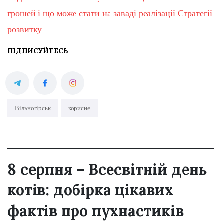
грошей і що може стати на заваді реалізації Стратегії
розвитку
ПІДПИСУЙТЕСЬ
Вільногірськ
корисне
8 серпня – Всесвітній день
котів: добірка цікавих
фактів про пухнастиків