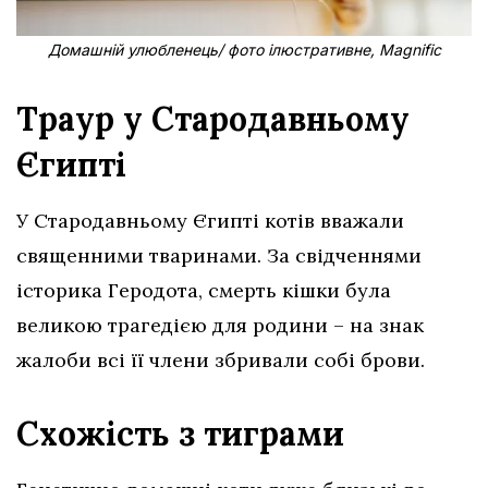
Домашній улюбленець/ фото ілюстративне, Magnific
Траур у Стародавньому
Єгипті
У Стародавньому Єгипті котів вважали
священними тваринами. За свідченнями
історика Геродота, смерть кішки була
великою трагедією для родини – на знак
жалоби всі її члени збривали собі брови.
Схожість з тиграми