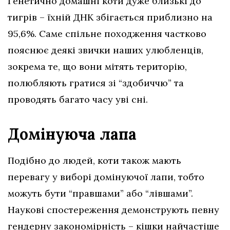
Генетично домашні коти дуже близькі до
тигрів – їхній ДНК збігається приблизно на
95,6%. Саме спільне походження частково
пояснює деякі звички наших улюбленців,
зокрема те, що вони мітять територію,
полюбляють гратися зі “здобиччю” та
проводять багато часу уві сні.
Домінуюча лапа
Подібно до людей, коти також мають
перевагу у виборі домінуючої лапи, тобто
можуть бути “правшами” або “лівшами”.
Наукові спостереження демонструють певну
гендерну закономірність – кішки найчастіше