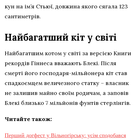
кун на ім’я Стьюї, довжина якого сягала 123
сантиметрів.
Найбагатший кіт у світі
Найбагатшим котом у світі за версією Книги
рекордів Гіннеса вважають Блекі. Після
смерті його господаря-мільйонера кіт став
спадкоємцем величезного статку – власник
не залишив майно своїм родичам, а заповів
Блекі близько 7 мільйонів фунтів стерлінгів.
Читайте також:
Перший догфест у Вільногірську: усім сподобався