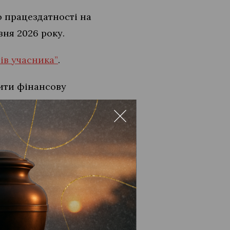
о працездатності на
вня 2026 року.
ів учасника”
.
дити фінансову
и увагу на терміни оплати
6 рік