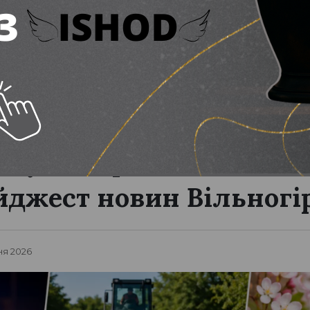
акуація, ремонти та ва
йджест новин Вільногі
ня 2026