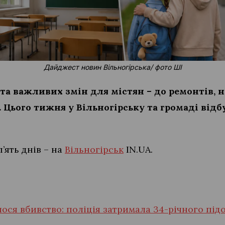
Дайджест новин Вільногірська/ фото ШІ
та важливих змін для містян – до ремонтів, н
 Цього тижня у Вільногірську та громаді відб
’ять днів – на
Вільногірськ
IN.UA.
лося вбивство: поліція затримала 34-річного пі