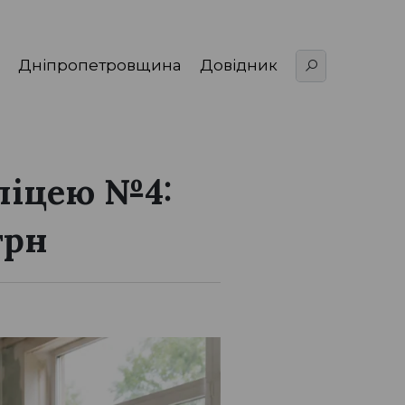
Дніпропетровщина
Довідник
ліцею №4:
грн