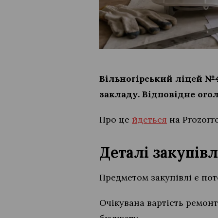
Вільногірський ліцей №
закладу. Відповідне ого
Про це
йдеться
на Prozorr
Деталі закупів
Предметом закупівлі є по
Очікувана вартість ремонт