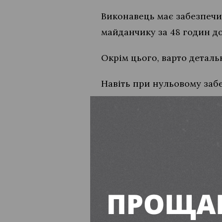
Виконавець має забезпечи
майданчику за 48 годин д
Окрім цього, варто детал
Навіть при нульовому заб
спроможність та відсутніс
Потенційний виконавець
та санкції за затримку вик
Читайте також:
На понад 200 тисяч гривень про
ПІДПИСУЙТЕСЬ