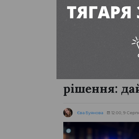
Вільногірськ
Вбивство, ев
рішення: да
Єва Буянова
12:00, 9 Серп