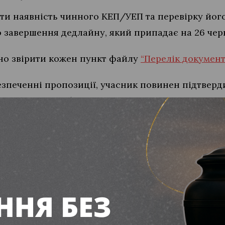
ти наявність чинного КЕП/УЕП та перевірку йог
о завершення дедлайну, який припадає на 26 чер
ьно звірити кожен пункт файлу
“Перелік документ
езпеченні пропозиції, учасник повинен підтвер
ть податкових боргів.
 повинен опрацювати
проект договору
, звертаюч
онання робіт.
дуктів: ліцей №3 у Вільногірську готує закупівлі на 202