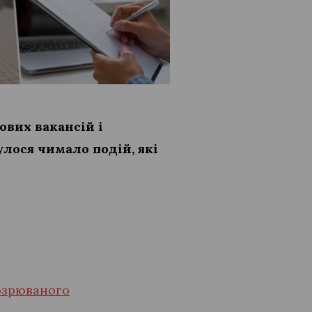
ових вакансій і
улося чимало подій, які
дозрюваного