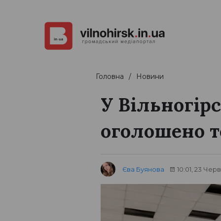
Головна
Новини
У Вільногір
оголошено т
Єва Буянова
10:01, 23 Чер