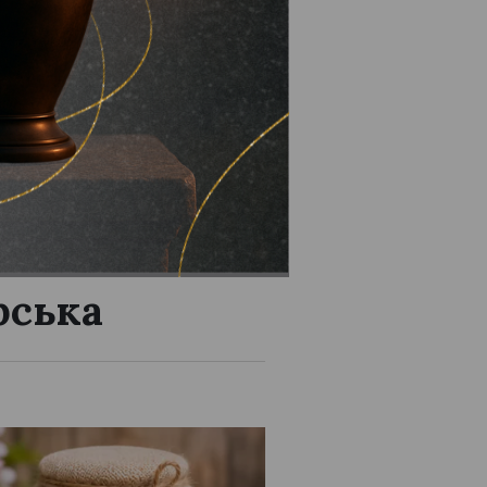
жливі
рська