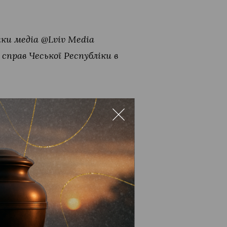
ки медіа @Lviv Media
справ Чеської Республіки в
зпечити
ейного типу