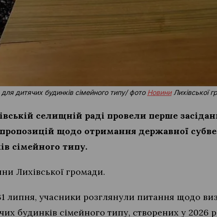
для дитячих будинків сімейного типу/ фото
Новини
Лихівської г
івській селищній раді провели перше засіданн
 пропозицій щодо отримання державної субве
в сімейного типу.
ни Лихівської громади.
, 31 липня, учасники розглянули питання щодо в
их будинків сімейного типу, створених у 2026 ро