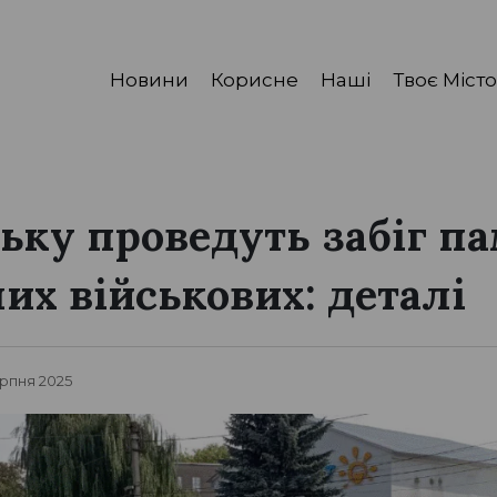
Новини
Корисне
Наші
Твоє Місто
ьку проведуть забіг па
их військових: деталі
ерпня 2025