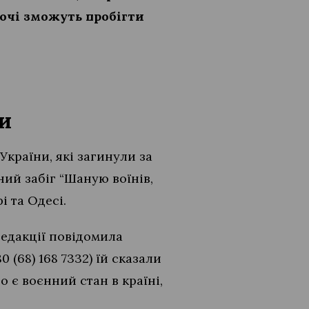
охочі зможуть пробігти
ни
України, які загинули за
ний забіг “Шаную воїнів,
рі та Одесі.
редакції повідомила
 (68) 168 7332) їй сказали
о є воєнний стан в країні,