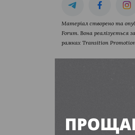
Матеріал створено та опуб
Forum. Вона реалізується з
рамках Transition Promotio
Лихівську г
житлом для 
Єва Буянова
14:00, 7 Серп