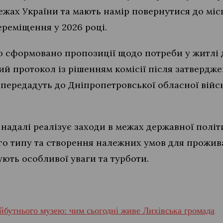
ежах України та мають намір повернутися до мі
ереміщення у 2026 році.
ло сформовано пропозиції щодо потреби у житлі 
ний протокол із рішенням комісії після затверд
передадуть до Дніпропетровської обласної війсь
 надалі реалізує заходи в межах державної полі
го типу та створення належних умов для прожив
ують особливої уваги та турботи.
йбутнього музею: чим сьогодні живе Лихівська громада