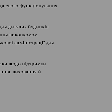
сця свого функціонування
для дитячих будинків
ження виконкомом
кової адміністрації для
тики щодо підтримки
ання, виховання й