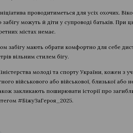
ініціатива проводитиметься для усіх охочих. Віко
забігу можуть й діти у супроводі батьків. При ц
ретних містах немає.
ом забігу мають обрати комфортно для себе дист
етрів вільним стилем бігу.
іністерства молоді та спорту України, кожен з у
ного військового або військової, близької або 
акож закликають поширювати історії про загибл
штегом #БіжуЗаГероя_2025.