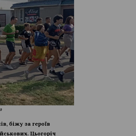
а
в, біжу за героїв
ійськових. Цьогоріч