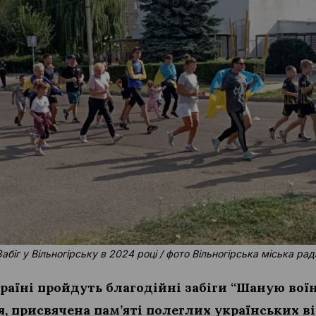
Забіг у Вільногірську в 2024 році / фото Вільногірська міська рад
країні пройдуть благодійні забіги “Шаную воїні
я, присвячена пам’яті полеглих українських в