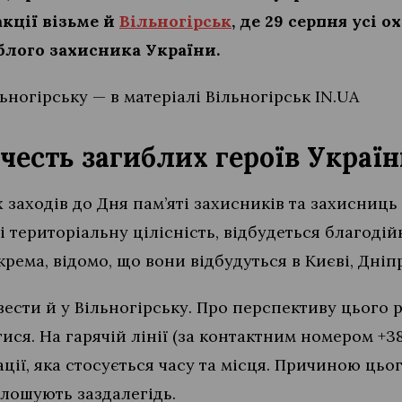
акції візьме й
Вільногірськ
, де 29 серпня усі 
блого захисника України.
ьногірську — в матеріалі Вільногірськ IN.UA
а честь загиблих героїв Украї
 заходів до Дня пам’яті захисників та захисниць 
і територіальну цілісність, відбудеться благодій
окрема, відомо, що вони відбудуться в Києві, Дніп
ести й у Вільногірську. Про перспективу цього 
ися. На гарячій лінії (за контактним номером +380
ії, яка стосується часу та місця. Причиною цьог
олошують заздалегідь.