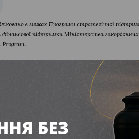
ліковано в межах Програми стратегічної підтрим
а фінансової підтримки Міністерства закордонних 
n Program.
ромаду планують забе
дитячих будинків сім
ня 2026