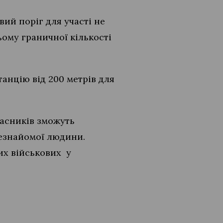
вий поріг для участі не
ьому граничної кількості
анцію від 200 метрів для
часників зможуть
незнайомої людини.
их військових у