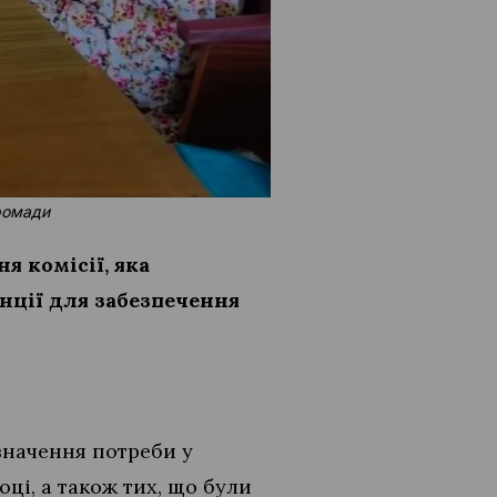
ромади
я комісії, яка
нції для забезпечення
изначення потреби у
ці, а також тих, що були