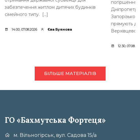
погіршення б
забезпечення житлом дитячих будинків
Дніпропетров
сімейного типу. […]
Запорізькому
прямують до 
14:00, 07.08.2026
Єва Буянова
Верхівцевого
12:30, 07.08.20
БІЛЬШЕ МАТЕРІАЛІВ
ГО «Бахмутська Фортеця»
м. Вільногірськ, вул. Садова 15/а