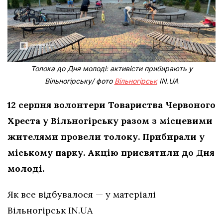
Толока до Дня молоді: активісти прибирають у
Вільногірську/ фото
Вільногірськ
IN.UA
12 серпня волонтери Товариства Червоного
Хреста у Вільногірську разом з місцевими
жителями провели толоку. Прибирали у
міському парку. Акцію присвятили до Дня
молоді.
Як все відбувалося — у матеріалі
Вільногірськ IN.UA