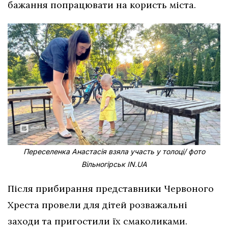
бажання попрацювати на користь міста.
Переселенка Анастасія взяла участь у толоці/ фото
Вільногірськ IN.UA
Після прибирання представники Червоного
Хреста провели для дітей розважальні
заходи та пригостили їх смаколиками.