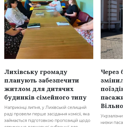
Лихівську громаду
Через б
планують забезпечити
змінил
житлом для дитячих
поїздів
будинків сімейного типу
пасажир
Вільног
Наприкінці липня, у Лихівській селищній
раді провели перше засідання комісії, яка
Укрзалізниц
займається підготовкою пропозицій щодо
низки пасажи
отримання державної субвенції для