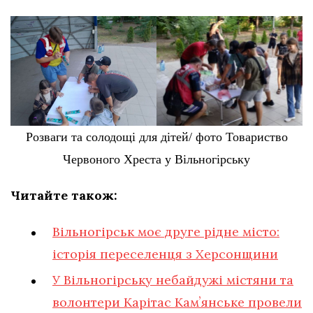
Розваги та солодощі для дітей/ фото Товариство
Червоного Хреста у Вільногірську
Читайте також:
Вільногірськ моє друге рідне місто:
історія переселенця з Херсонщини
У Вільногірську небайдужі містяни та
волонтери Карітас Камʼянське провели