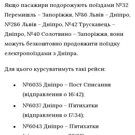
Якщо пасажири подорожують поїздами №32
Перемишль – Запоріжжя, №86 Львів – Дніпро,
№286 Львів – Дніпро, №42 Трускавець –
Дніпро, №40 Солотвино – Запоріжжя, вони
можуть безкоштовно продовжити поїздку
електропоїздами з Дніпра.
Для цього курсуватимуть такі рейси:
№6035 Дніпро – Пост Списання
(відправлення о 16:42);
№6037 Дніпро – П’ятихатки
(відправлення о 17:34);
№6043 Дніпро – П’ятихатки