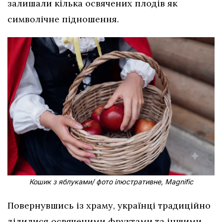
залишали кілька освячених плодів як
символічне підношення.
Кошик з яблуками/ фото ілюстративне, Magnific
Повернувшись із храму, українці традиційно
ділилися освяченими фруктами та іншими