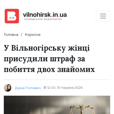
Головна
Корисне
У Вільногірську жінці
присудили штраф за
побиття двох знайомих
12:00, 15 Червня 2026
Діана Попович