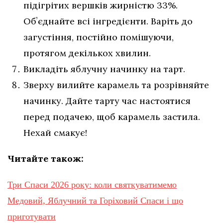
підігрітих вершків жирністю 33%.
Обʼєднайте всі інгредієнти. Варіть до
загустіння, постійно помішуючи,
протягом декількох хвилин.
Викладіть яблучну начинку на тарт.
Зверху вилийте карамель та розрівняйте
начинку. Дайте тарту час настоятися
перед подачею, щоб карамель застила.
Нехай смакує!
Читайте також:
Три Спаси 2026 року: коли святкуватимемо
Медовий, Яблучний та Горіховий Спаси і що
приготувати