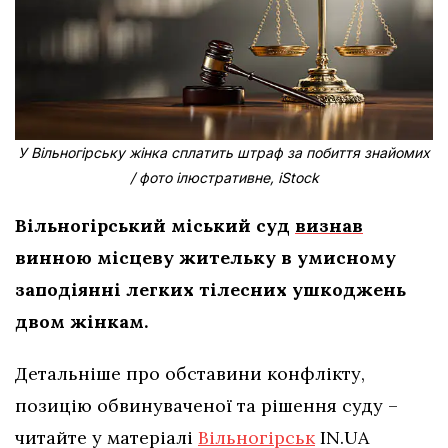
У Вільногірську жінка сплатить штраф за побиття знайомих
/ фото ілюстративне, iStock
Вільногірський міський суд
визнав
винною місцеву жительку в умисному
заподіянні легких тілесних ушкоджень
двом жінкам.
Детальніше про обставини конфлікту,
позицію обвинуваченої та рішення суду –
читайте у матеріалі
Вільногірськ
IN.UA