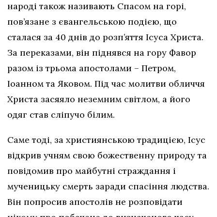
народі також називають Спасом на горі,
пов’язане з євангельською подією, що
сталася за 40 днів до розп’яття Ісуса Христа.
За переказами, він піднявся на гору Фавор
разом із трьома апостолами – Петром,
Іоанном та Яковом. Під час молитви обличчя
Христа засяяло неземним світлом, а його
одяг став сліпучо білим.
Саме тоді, за християнською традицією, Ісус
відкрив учням свою божественну природу та
повідомив про майбутні страждання і
мученицьку смерть заради спасіння людства.
Він попросив апостолів не розповідати