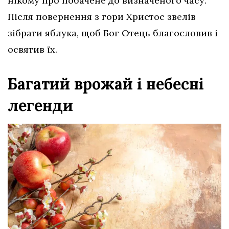
нікому про побачене до визначеного часу.
Після повернення з гори Христос звелів
зібрати яблука, щоб Бог Отець благословив і
освятив їх.
Багатий врожай і небесні
легенди