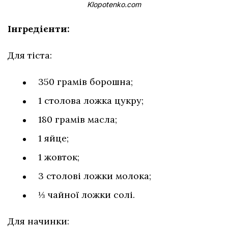
Klopotenko.com
Інгредієнти:
Для тіста:
350 грамів борошна;
1 столова ложка цукру;
180 грамів масла;
1 яйце;
1 жовток;
3 столові ложки молока;
⅓ чайної ложки солі.
Для начинки: