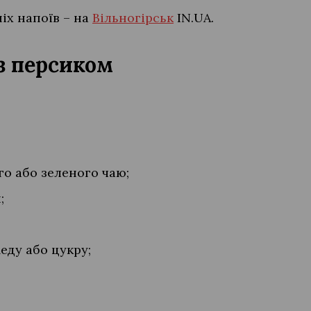
іх напоїв – на
Вільногірськ
IN.UA.
з персиком
го або зеленого чаю;
;
еду або цукру;