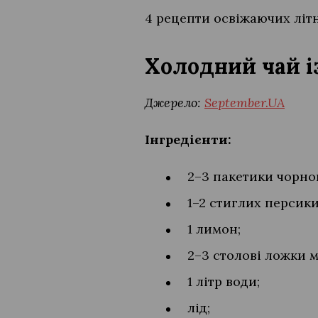
4 рецепти освіжаючих літн
Холодний чай і
Джерело:
September.UA
Інгредієнти:
2–3 пакетики чорно
1–2 стиглих персики
1 лимон;
2–3 столові ложки м
1 літр води;
лід;