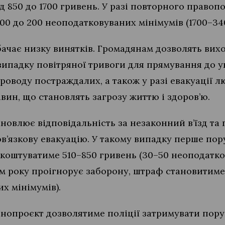
ід 850 до 1700 гривень. У разі повторного право
100 до 200 неоподатковуваних мінімумів (1700–34
ачає низку винятків. Громадянам дозволять вихо
ипадку повітряної тривоги для прямування до ук
оводу постраждалих, а також у разі евакуації л
ин, що становлять загрозу життю і здоров’ю.
новлює відповідальність за незаконний в’їзд та
ов’язкову евакуацію. У такому випадку перше по
 коштуватиме 510–850 гривень (30–50 неоподатко
м року проігнорує заборону, штраф становитиме 
х мінімумів).
онопроєкт дозволятиме поліції затримувати пор