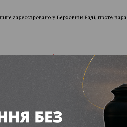
лише зареєстровано у Верховній Раді, проте нара
и
єдину картку для всіх державних виплат
 розмір президентських стипендій