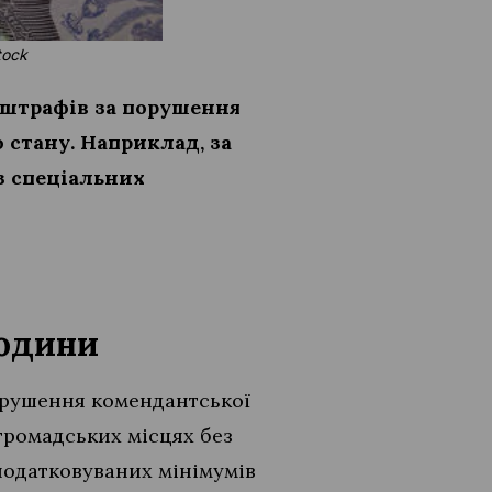
tock
 штрафів за порушення
 стану. Наприклад, за
з спеціальних
години
порушення комендантської
 громадських місцях без
податковуваних мінімумів