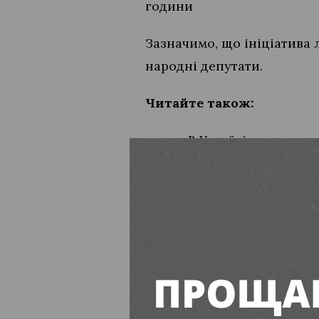
години
Зазначимо, що ініціатива 
народні депутати.
Читайте також:
В Україні запустил
В Україні
збільшили
ПІДПИСУЙТЕСЬ