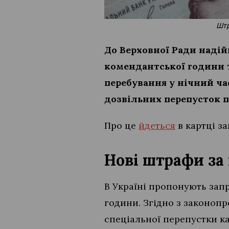
Штр
До Верховної Ради надій
комендантської години т
перебування у нічний ча
дозвільних перепусток п
Про це
йдеться
в картці з
Нові штрафи за
В Україні пропонують зап
години. Згідно з законопр
спеціальної перепустки ка