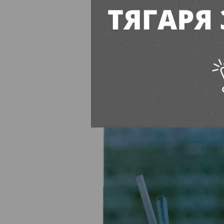
4 рецепти о
Єва Буянова
18:00, 5 Серп