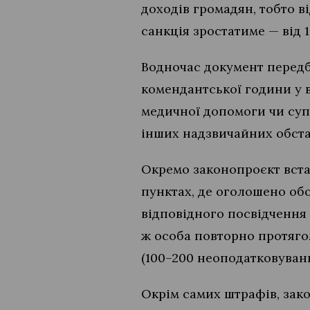
доходів громадян, тобто в
санкція зростатиме — від 
Водночас документ передб
комендантської години у в
медичної допомоги чи супр
інших надзвичайних обстав
Окремо законопроєкт вста
пунктах, де оголошено об
відповідного посвідчення
ж особа повторно протяго
(100–200 неоподатковувани
Окрім самих штрафів, зак