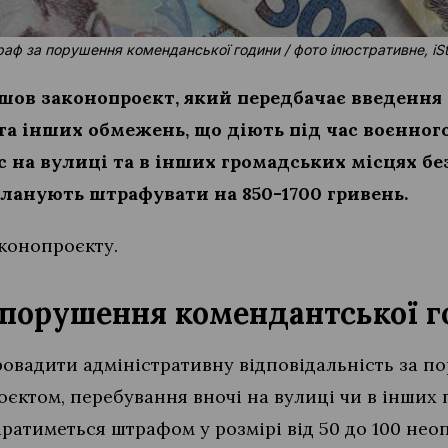
аф за порушення коменданської години / фото ілюстративне, iS
шов законопроєкт, який передбачає введення
а інших обмежень, що діють під час воєнного
с на вулиці та в інших громадських місцях бе
ланують штрафувати на 850-1700 гривень.
аконопроєкту.
 порушення комендантської 
ровадити адміністративну відповідальність за 
оєктом, перебування вночі на вулиці чи в інших
ратиметься штрафом у розмірі від 50 до 100 нео