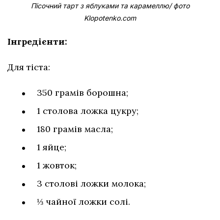
Пісочний тарт з яблуками та карамеллю/ фото
Klopotenko.com
Інгредієнти:
Для тіста:
350 грамів борошна;
1 столова ложка цукру;
180 грамів масла;
1 яйце;
1 жовток;
3 столові ложки молока;
⅓ чайної ложки солі.