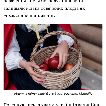
освячення. Після богослужіння вони
залишали кілька освячених плодів як
символічне підношення.
Кошик з яблуками/ фото ілюстративне, Magnific
Повернувшись із храму, українці традиційно