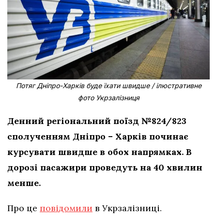
Потяг Дніпро-Харків буде їхати швидше
/
ілюстративне
фото Укрзалізниця
Денний регіональний поїзд №824/823
сполученням Дніпро – Харків починає
курсувати швидше в обох напрямках. В
дорозі пасажири проведуть на 40 хвилин
менше.
Про це
повідомили
в Укрзалізниці.