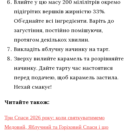
Влийте у цю масу 200 мілілітрів окремо
підігрітих вершків жирністю 33%.
Обʼєднайте всі інгредієнти. Варіть до
загустіння, постійно помішуючи,
протягом декількох хвилин.
Викладіть яблучну начинку на тарт.
Зверху вилийте карамель та розрівняйте
начинку. Дайте тарту час настоятися
перед подачею, щоб карамель застила.
Нехай смакує!
Читайте також:
Три Спаси 2026 року: коли святкуватимемо
Медовий, Яблучний та Горіховий Спаси і що