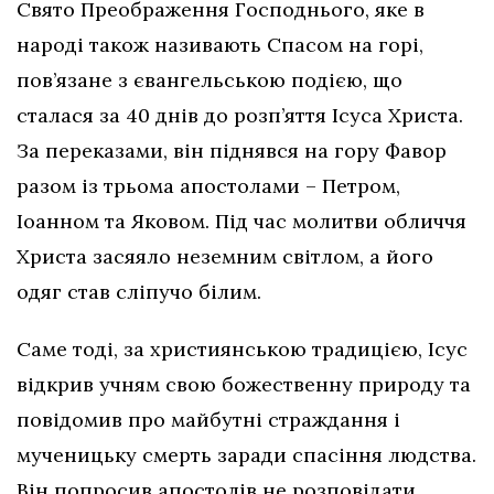
Свято Преображення Господнього, яке в
народі також називають Спасом на горі,
пов’язане з євангельською подією, що
сталася за 40 днів до розп’яття Ісуса Христа.
За переказами, він піднявся на гору Фавор
разом із трьома апостолами – Петром,
Іоанном та Яковом. Під час молитви обличчя
Христа засяяло неземним світлом, а його
одяг став сліпучо білим.
Саме тоді, за християнською традицією, Ісус
відкрив учням свою божественну природу та
повідомив про майбутні страждання і
мученицьку смерть заради спасіння людства.
Він попросив апостолів не розповідати