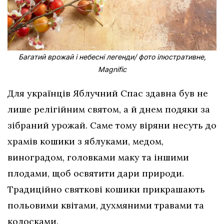
Багатий врожай і небесні легенди/ фото ілюстративне,
Magnific
Для українців Яблучний Спас здавна був не
лише релігійним святом, а й днем подяки за
зібраний урожай. Саме тому віряни несуть до
храмів кошики з яблуками, медом,
виноградом, головками маку та іншими
плодами, щоб освятити дари природи.
Традиційно святкові кошики прикрашають
польовими квітами, духмяними травами та
колосками.