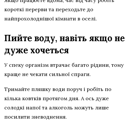
Якщо працюєте вдома, час від часу робіть
короткі перерви та переходьте до
найпрохолоднішої кімнати в оселі.
Пийте воду, навіть якщо не
дуже хочеться
У спеку організм втрачає багато рідини, тому
краще не чекати сильної спраги.
Тримайте пляшку води поруч і робіть по
кілька ковтків протягом дня. А ось дуже
солодкі напої та алкоголь можуть лише
посилити зневоднення.