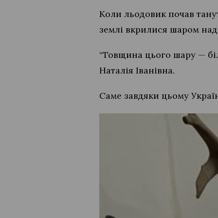
Коли льодовик почав танут
землі вкрилися шаром на
“Товщина цього шару — біл
Наталія Іванівна.
Саме завдяки цьому Україн