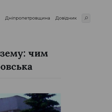
Дніпропетровщина
Довідник
озему: чим
ровська