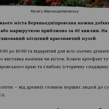
Музеї у Верхньодніпровську
іднього міста Верхньодніпровська можна доїх
або маршруткою приблизно за 40 хвилин. На в
зташований місцевий краєзнавчий музей
.
9:00 до 16:00 та відкритий для всіх охочих дізна
то виставка каміння чи кісток. Кожен артефакт ту
ровського краю та глибоку історичну спадщину, 
оліття — від древніх стоянок перших людей до су
UA.