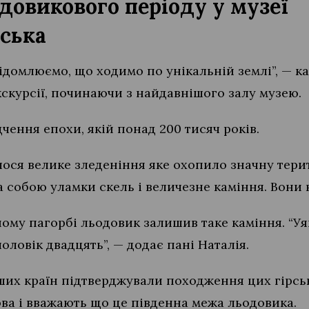
довикового періоду у музеї
ська
свідомлюємо, що ходимо по унікальній землі”, — 
кскурсії, починаючи з найдавнішого залу музею.
дчення епохи, якій понад 200 тисяч років.
лося велике зледеніння яке охопило значну терит
 за собою уламки скель і величезне каміння. Вон
ному пагорбі льодовик залишив таке каміння. “Уяв
оловік двадцять”, — додає пані Наталія.
нших країн підтверджували походження цих гірськ
ва і вважають що це південна межа льодовика.