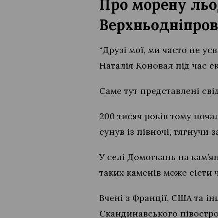
Про морену льо
Верхньодніпров
“Друзі мої, ми часто не у
Наталія Коновал під час е
Саме тут представлені сві
200 тисяч років тому поча
сунув із півночі, тягнучи
У селі Домоткань на кам’я
таких каменів може сісти ч
Вчені з Франції, США та і
Скандинавського півостро