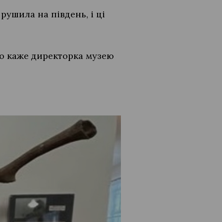
рушила на південь, і ці
стю каже директорка музею