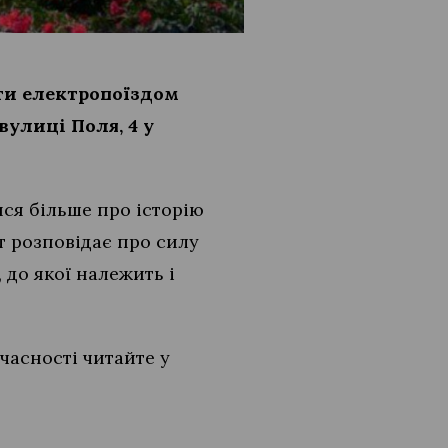
ати електропоїздом
улиці Поля, 4 у
тися більше про історію
т розповідає про силу
до якої належить і
часності читайте у