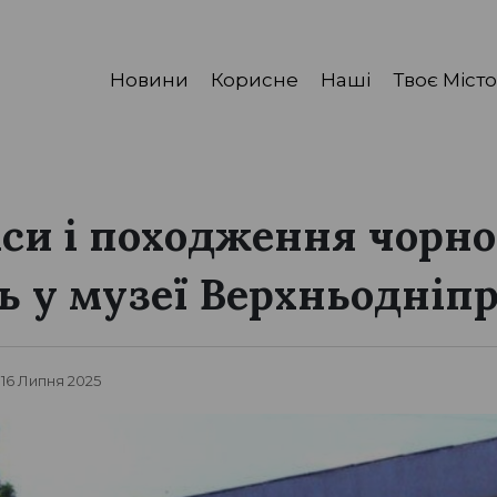
Новини
Корисне
Наші
Твоє Місто
іси і походження чорн
ь у музеї Верхньодніп
 16 Липня 2025