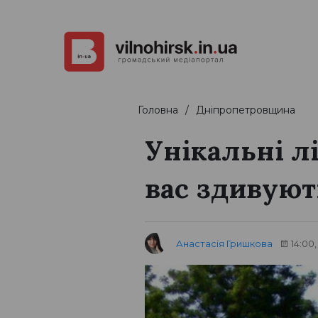
Головна
Дніпропетровщина
Унікальні л
вас здивуют
Анастасія Гришкова
14:00,