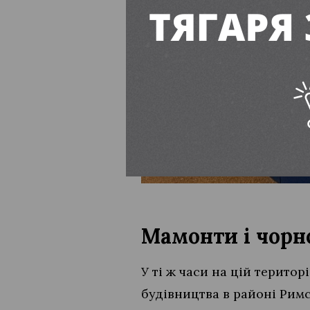
Мамонти і чорн
У ті ж часи на цій територ
будівництва в районі Римсь