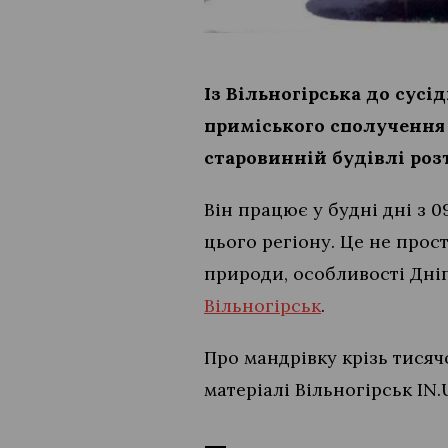
Із Вільногірська до сус
приміського сполучення 
старовинній будівлі ро
Він працює у будні дні з 0
цього регіону. Це не прос
природи, особливості Дніп
Вільногірськ
.
Про мандрівку крізь тисяч
матеріалі Вільногірськ IN.