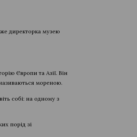
каже директорка музею
орію Європи та Азії. Він
и називаються мореною.
іть собі: на одному з
их порід зі