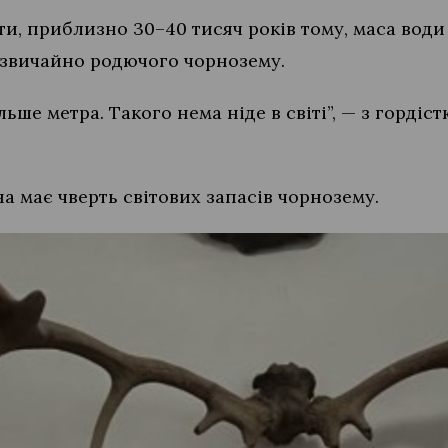
и, приблизно 30–40 тисяч років тому, маса води 
дзвичайно родючого чорнозему.
ьше метра. Такого нема ніде в світі”, — з горді
а має чверть світових запасів чорнозему.