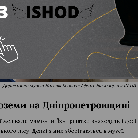
Директорка музею Наталія Коновал / фото, Вільногірськ IN.UA
оземи на Дніпропетровщині
ії мешкали мамонти. Їхні рештки знаходять і досі 
кого лісу. Деякі з них зберігаються в музеї.