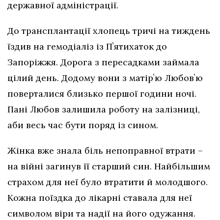
державної адміністрації.
До трансплантації хлопець тричі на тиждень
їздив на гемодіаліз із Пʼятихаток до
Запоріжжя. Дорога з пересадками займала
цілий день. Додому вони з матірʼю Любовʼю
поверталися близько першої години ночі.
Пані Любов залишила роботу на залізниці,
аби весь час бути поряд із сином.
Жінка вже знала біль непоправної втрати –
на війні загинув її старший син. Найбільшим
страхом для неї було втратити й молодшого.
Кожна поїздка до лікарні ставала для неї
символом віри та надії на його одужання.