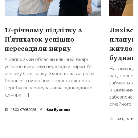
17-річному підлітку з
Лихівсь
Пʼятихаток успішно
плануют
пересадили нирку
житлом
будинкі
У Запорізькій обласній клінічній лікарні
успішно виконали пересадку нирки 17-
Наприкінці л
річному Станіславу. Хлопець кілька років
раді провели
боровся з нирковою недостатністю та
займається 
перебував у очікуванні на відповідного
отримання д
донора. […]
забезпеченн
сімейного ти
16:00, 07.08.2026
Єва Буянова
14:00, 07.08.2