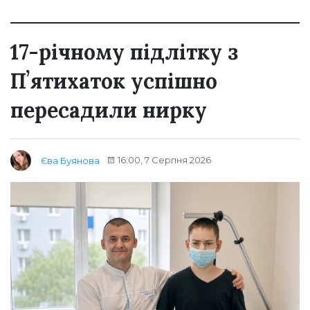
17-річному підлітку з
Пʼятихаток успішно
пересадили нирку
16:00, 7 Серпня 2026
Єва Буянова