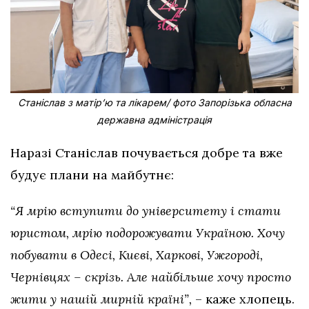
Станіслав з матірʼю та лікарем/ фото Запорізька обласна
державна адміністрація
Наразі Станіслав почувається добре та вже
будує плани на майбутнє:
“Я мрію вступити до університету і стати
юристом, мрію подорожувати Україною. Хочу
побувати в Одесі, Києві, Харкові, Ужгороді,
Чернівцях – скрізь. Але найбільше хочу просто
жити у нашій мирній країні”,
– каже хлопець.