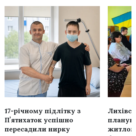
17-річному підлітку з
Лихівсь
Пʼятихаток успішно
плануют
пересадили нирку
житлом