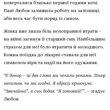
поверталися близько першої години ночі.
Пані Любов залишила роботу на залізниці,
аби весь час бути поряд із сином.
Жінка вже знала біль непоправної втрати –
на війні загинув її старший син. Найбільшим
страхом для неї було втратити й молодшого.
Кожна поїздка до лікарні ставала для неї
символом віри та надії на його одужання.
“Є донор – ці два слова ми чекали роками. Лікар
запитав, чи ми згодні. Я одразу крикнула:
“Звичайно!”, а син додав: “Я готовий!””,
– згадує
Любов.