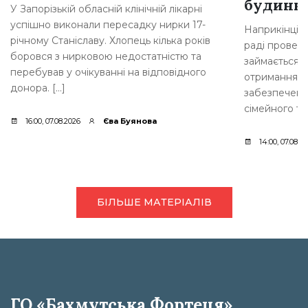
будинкі
У Запорізькій обласній клінічній лікарні
успішно виконали пересадку нирки 17-
Наприкінці л
річному Станіславу. Хлопець кілька років
раді провели
боровся з нирковою недостатністю та
займається 
перебував у очікуванні на відповідного
отримання д
донора. […]
забезпеченн
сімейного ти
16:00, 07.08.2026
Єва Буянова
14:00, 07.08.2
БІЛЬШЕ МАТЕРІАЛІВ
ГО «Бахмутська Фортеця»