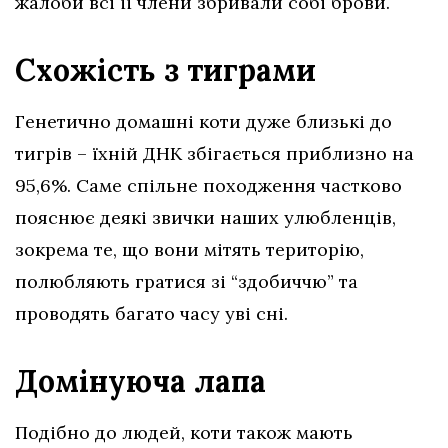
жалоби всі її члени збривали собі брови.
Схожість з тиграми
Генетично домашні коти дуже близькі до
тигрів – їхній ДНК збігається приблизно на
95,6%. Саме спільне походження частково
пояснює деякі звички наших улюбленців,
зокрема те, що вони мітять територію,
полюбляють гратися зі “здобиччю” та
проводять багато часу уві сні.
Домінуюча лапа
Подібно до людей, коти також мають