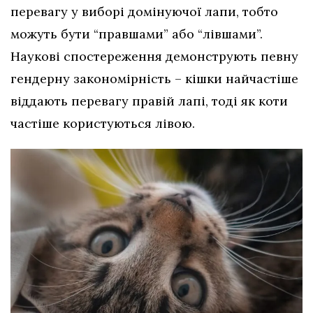
перевагу у виборі домінуючої лапи, тобто
можуть бути “правшами” або “лівшами”.
Наукові спостереження демонструють певну
гендерну закономірність – кішки найчастіше
віддають перевагу правій лапі, тоді як коти
частіше користуються лівою.