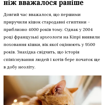
ніж вважалося раніше
Довгий час вважалося, що першими
приручили кішок стародавні єгиптяни –
приблизно 4000 років тому. Однак у 2004
році французькі археологи на Кіпрі виявили
поховання кішки, вік якої оцінюють у 9500
років. Знахідка свідчить, що історія
співіснування людей і котів бере початок ще
в добу неоліту.