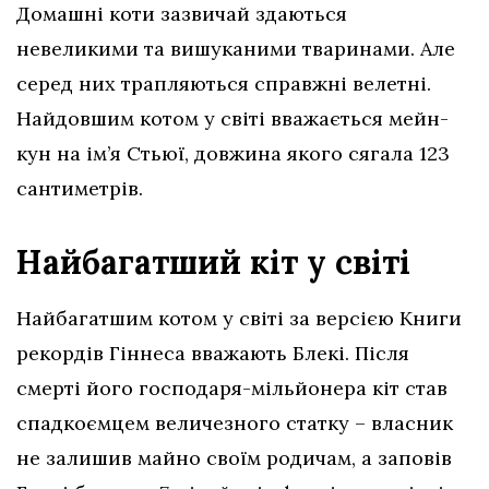
Домашні коти зазвичай здаються
невеликими та вишуканими тваринами. Але
серед них трапляються справжні велетні.
Найдовшим котом у світі вважається мейн-
кун на ім’я Стьюї, довжина якого сягала 123
сантиметрів.
Найбагатший кіт у світі
Найбагатшим котом у світі за версією Книги
рекордів Гіннеса вважають Блекі. Після
смерті його господаря-мільйонера кіт став
спадкоємцем величезного статку – власник
не залишив майно своїм родичам, а заповів