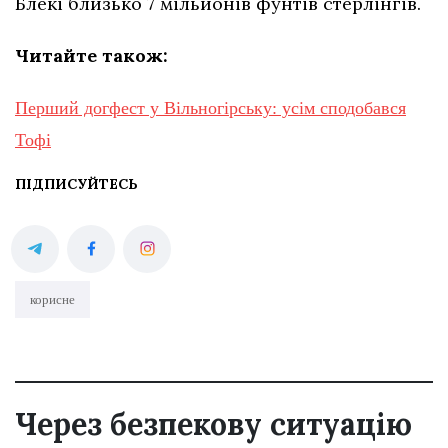
Блекі близько 7 мільйонів фунтів стерлінгів.
Читайте також:
Перший догфест у Вільногірську: усім сподобався
Тофі
ПІДПИСУЙТЕСЬ
корисне
Через безпекову ситуацію