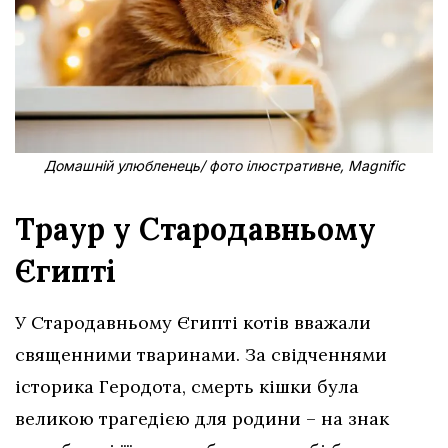
Домашній улюбленець/ фото ілюстративне, Magnific
Траур у Стародавньому
Єгипті
У Стародавньому Єгипті котів вважали
священними тваринами. За свідченнями
історика Геродота, смерть кішки була
великою трагедією для родини – на знак