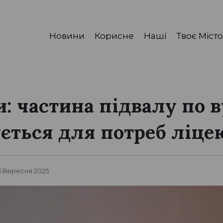
Новини
Корисне
Наші
Твоє Місто
и: частина підвалу по в
ується для потреб ліце
 5 Вересня 2025