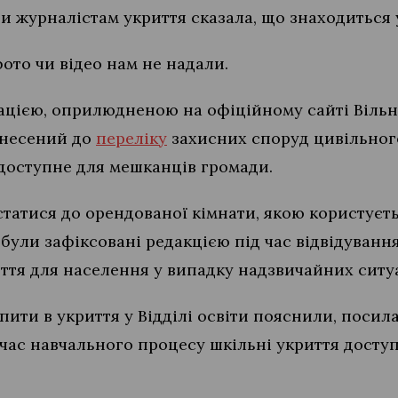
и журналістам укриття сказала, що знаходиться 
ото чи відео нам не надали.
ацією, оприлюдненою на офіційному сайті Вільно
 внесений до
переліку
захисних споруд цивільного
 доступне для мешканців громади.
істатися до орендованої кімнати, якою користуєть
і були зафіксовані редакцією під час відвідуван
ття для населення у випадку надзвичайних ситу
ити в укриття у Відділі освіти пояснили, поси
д час навчального процесу шкільні укриття доступ