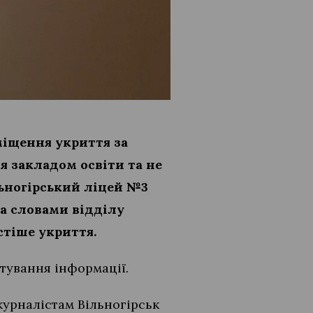
міщення укриття за
ся закладом освіти та не
льногірський ліцей №3
за словами відділу
стіше укриття.
тування інформації.
журналістам Вільногірськ