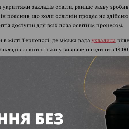
укриттями закладів освіти, раніше заяву зроби
він пояснив, що коли освітній процес не здійсню
иття доступні для всіх поза освітнім процесом.
 в місті Тернополі, де міська рада
ухвалила
ріше
кладів освіти тільки у визначені години з 18:00 
туація з прозорістю та належним станом укриттів
я
особисто
перевіряє стан укриттів в закладах ос
пільської міської ради та додають фотографії.