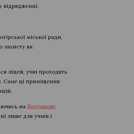
у відрядженні.
гірської міської ради,
 захисту як
ся ліцей, учні проходять
ня. Саме ці приміщення
ацій.
лаючись на
Постанову
ні лише для учнів і