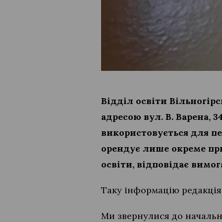
Відділ освіти Вільногір
адресою вул. В. Варена, 3
використовується для пе
орендує лише окреме прим
освіти, відповідає вимо
Таку інформацію редакці
Ми звернулися до начальни