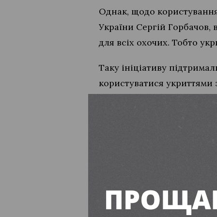
Однак, щодо користування 
України Сергій Горбачов, 
для всіх охочих. Тобто укр
Таку ініціативу підтримали
користуватися укриттями за
Крім того, у Тернополі си
Вільногірську.
Міський голова Тернопол
звітуються на сайті Терно