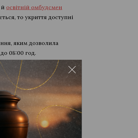
в й
освітній омбудсмен
ється, то укриття доступні
ння, яким дозволила
до 08:00 год.
 значно краща, ніж у
віти, потім про перевірки