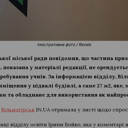
Ілюстративне фото / Rexels
ської міської ради повідомив, що частина при
4, показана у матеріалі редакції, не орендуєть
ребування учнів. За інформацією відділу, Ві
іщення у підвалі будівлі, а саме 27 м2, яке, 
гам та обладнане для використання як найпро
я
Вільногірськ
IN.UA отримала у листі щодо спрос
ці відділу освіти Ірини Бойко, яка у коментарі 