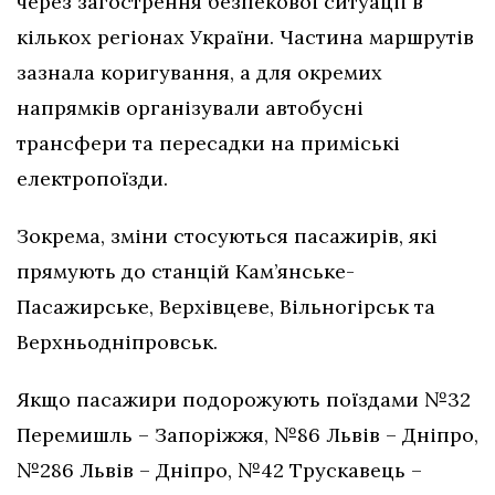
через загострення безпекової ситуації в
кількох регіонах України. Частина маршрутів
зазнала коригування, а для окремих
напрямків організували автобусні
трансфери та пересадки на приміські
електропоїзди.
Зокрема, зміни стосуються пасажирів, які
прямують до станцій Кам’янське-
Пасажирське, Верхівцеве, Вільногірськ та
Верхньодніпровськ.
Якщо пасажири подорожують поїздами №32
Перемишль – Запоріжжя, №86 Львів – Дніпро,
№286 Львів – Дніпро, №42 Трускавець –