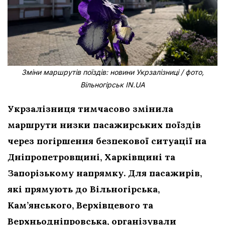
Зміни маршрутів поїздів: новини Укрзалізниці / фото,
Вільногірськ IN.UA
Укрзалізниця тимчасово змінила
маршрути низки пасажирських поїздів
через погіршення безпекової ситуації на
Дніпропетровщині, Харківщині та
Запорізькому напрямку. Для пасажирів,
які прямують до Вільногірська,
Кам’янського, Верхівцевого та
Верхньодніпровська, організували