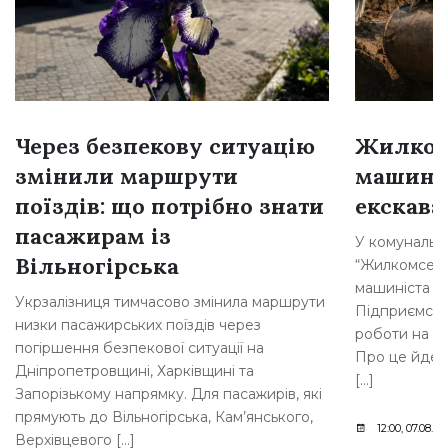
Через безпекову ситуацію
Жилком
змінили маршрути
машині
поїздів: що потрібно знати
екскава
пасажирам із
У комунальн
Вільногірська
“Жилкомсерві
машиніста о
Укрзалізниця тимчасово змінила маршрути
Підприємств
низки пасажирських поїздів через
роботи на п
погіршення безпекової ситуації на
Про це йдет
Дніпропетровщині, Харківщині та
[…]
Запорізькому напрямку. Для пасажирів, які
прямують до Вільногірська, Кам’янського,
12:00, 07.08.20
Верхівцевого […]