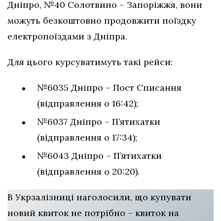
Дніпро, №40 Солотвино – Запоріжжя, вони
можуть безкоштовно продовжити поїздку
електропоїздами з Дніпра.
Для цього курсуватимуть такі рейси:
№6035 Дніпро – Пост Списання
(відправлення о 16:42);
№6037 Дніпро – П’ятихатки
(відправлення о 17:34);
№6043 Дніпро – П’ятихатки
(відправлення о 20:20).
В Укрзалізниці наголосили, що купувати
новий квиток не потрібно – квиток на