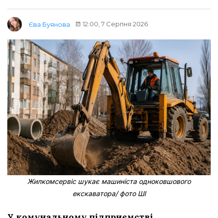
12:00, 7 Серпня 2026
Єва Буянова
Жилкомсервіс шукає машиніста одноковшового
екскаватора/ фото ШІ
У комунальному підприємстві