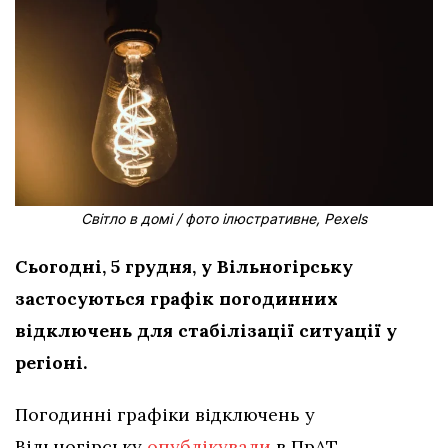
Світло в домі / фото ілюстративне, Pexel
s
Сьогодні, 5 грудня, у Вільногірську
застосуються графік погодинних
відключень для стабілізації ситуації у
регіоні.
Погодинні графіки відключень у
Вільногірську
опублікували
в ПрАТ