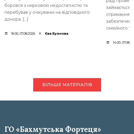
раді провели
боровся з нирковою недостатністю та
займається 
перебував у очікуванні на відповідного
отримання д
донора. […]
забезпеченн
сімейного ти
16:00, 07.08.2026
Єва Буянова
14:00, 07.08.2
БІЛЬШЕ МАТЕРІАЛІВ
ГО «Бахмутська Фортеця»