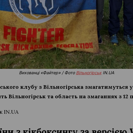
Вихованці «Файтер» / Фото
Вільногірськ
IN.UA
ського клубу з Вільногірська змагатимуться у
ь Вільногірськ та область на змаганнях з 12 по
к IN.UA
їни з кікбоксингу за версіє