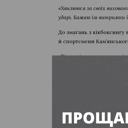
«Хвилююся за своїх вихованц
ударі. Бажаю їм витримки 
До змагань з кікбоксингу 
й спортсмени Кам’янськог
«Вільногірськ чекатиме ві
Бажаю кожному отримати за
файтерівця.
Читайте також:
Вільногірський «Фай
Чемпіон світу з кік