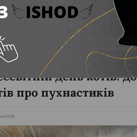
сесвітній день котів: д
тів про пухнастиків
ня 2026