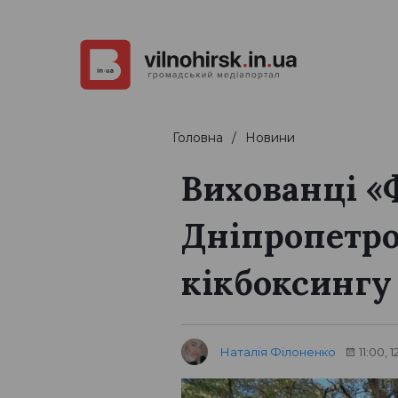
Головна
Новини
Вихованці «
Дніпропетро
кікбоксингу
Наталія Філоненко
11:00, 