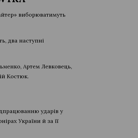
Файтер» виборюватимуть
ь, два наступні
льменко, Артем Левковець,
ій Костюк.
ідпрацюванню ударів у
нірах України й за її