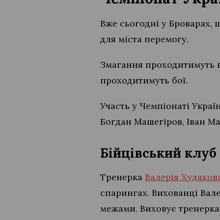
Вже сьогодні у Броварах,
для міста перемогу.
Змагання проходитимуть в
проходитимуть бої.
Участь у Чемпіонаті Украї
Богдан Машегіров, Іван М
Бійцівський клуб
Тренерка
Валерія Худяков
спарингах. Вихованці Вале
межами. Виховує тренерка 