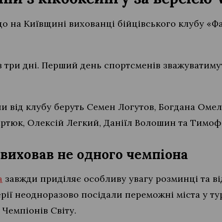
 що на Київщині вихованці бійцівського клубу «
 три дні. Перший день спортсменів зважуватимут
ни від клубу беруть Семен Логутов, Богдана Оме
артюк, Олексій Легкий, Даніїл Волошин та Тимоф
 виховав не одного чемпіона
а
завжди приділяє особливу увагу розминці та в
рії неодноразово посідали переможні міста у тур
Чемпіонів Світу.