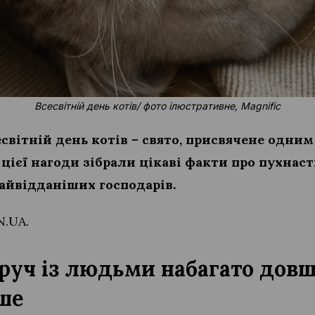
Всесвітній день котів/ фото ілюстративне, Magnific
есвітній день котів – свято, присвячене одни
цієї нагоди зібрали цікаві факти про пухнаст
найвідданіших господарів.
N.UA.
руч із людьми набагато довш
ше