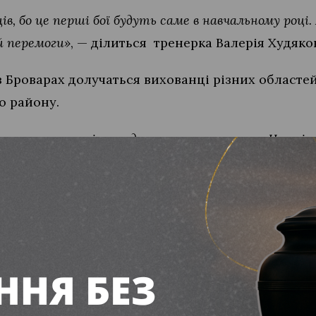
ів, бо це перші бої будуть саме в навчальному році.
й перемоги»
, — ділиться тренерка Валерія Худяко
в Броварах долучаться вихованці різних областей
о району.
сьмох переможців з медалями та статусом Чемпіон
доволення від поїздки та вийти з рингу із чисто
тер» виборов золото на Чемпіонаті України з кі
боксингу тренується у Вільногірському бійцівськ