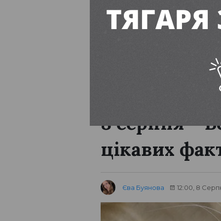
ПІДПИСУЙТЕСЬ
Вільногірськ
8 серпня – В
цікавих фак
Єва Буянова
12:00, 8 Серп