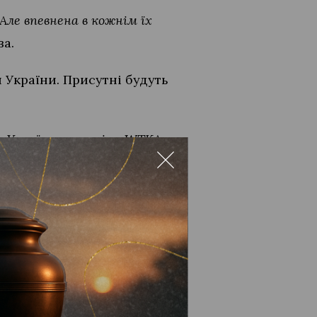
 Але впевнена в кожнім їх
ва.
 України. Присутні будуть
 України за версією WТKA.
ю перемогою»,
– бажає мама
кбоксингу у Львові
ому клубі