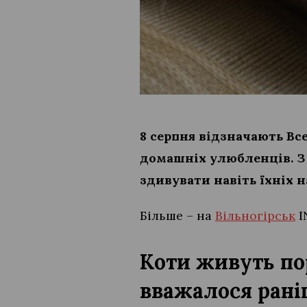
8 серпня відзначають Вс
домашніх улюбленців. З 
здивувати навіть їхніх 
Більше – на
Вільногірськ
I
Коти живуть по
вважалося рані