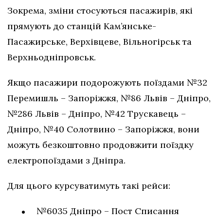
Зокрема, зміни стосуються пасажирів, які
прямують до станцій Кам’янське-
Пасажирське, Верхівцеве, Вільногірськ та
Верхньодніпровськ.
Якщо пасажири подорожують поїздами №32
Перемишль – Запоріжжя, №86 Львів – Дніпро,
№286 Львів – Дніпро, №42 Трускавець –
Дніпро, №40 Солотвино – Запоріжжя, вони
можуть безкоштовно продовжити поїздку
електропоїздами з Дніпра.
Для цього курсуватимуть такі рейси:
№6035 Дніпро – Пост Списання