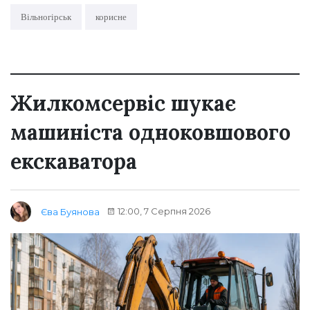
Вільногірськ
корисне
Жилкомсервіс шукає
машиніста одноковшового
екскаватора
12:00, 7 Серпня 2026
Єва Буянова