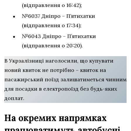
(відправлення о 16:42);
№6037 Дніпро – П’ятихатки
(відправлення о 17:34);
№6043 Дніпро – П’ятихатки
(відправлення о 20:20).
В Укрзалізниці наголосили, що купувати
новий квиток не потрібно – квиток на
пасажирський поїзд залишатиметься чинним
для посадки в електропоїзд без будь-яких
доплат.
На окремих напрямках
працюватимуть автобусні