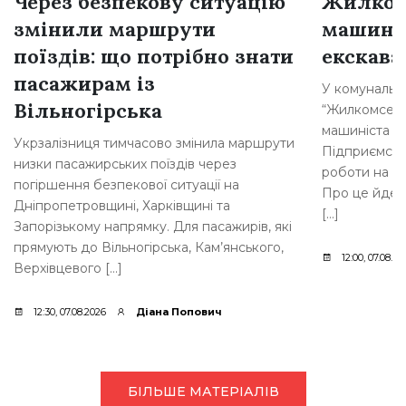
Через безпекову ситуацію
Жилком
змінили маршрути
машині
поїздів: що потрібно знати
екскава
пасажирам із
У комунальн
Вільногірська
“Жилкомсерві
машиніста о
Укрзалізниця тимчасово змінила маршрути
Підприємств
низки пасажирських поїздів через
роботи на п
погіршення безпекової ситуації на
Про це йдет
Дніпропетровщині, Харківщині та
[…]
Запорізькому напрямку. Для пасажирів, які
прямують до Вільногірська, Кам’янського,
12:00, 07.08.20
Верхівцевого […]
12:30, 07.08.2026
Діана Попович
БІЛЬШЕ МАТЕРІАЛІВ