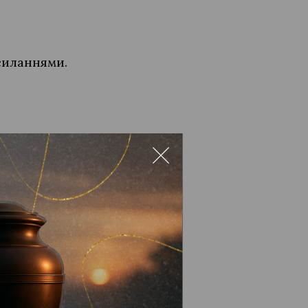
силаннями.
— найкраща зброя проти