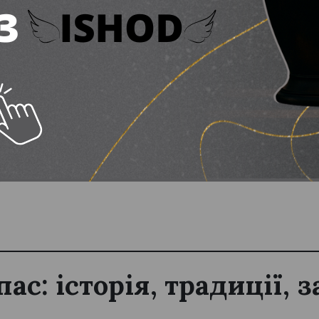
ництво в дії: у Кам’янському відкрили унікальн
ивільних навчає навичкам, що рятують життя: як
с: історія, традиції, 