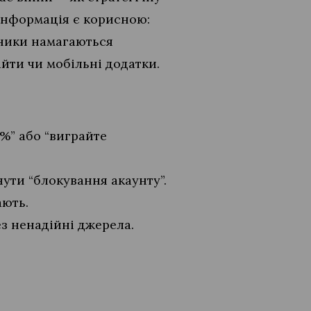
 інформація є корисною:
сники намагаються
йти чи мобільні додатки.
0%” або “виграйте
нути “блокування акаунту”.
ають.
ез ненадійні джерела.