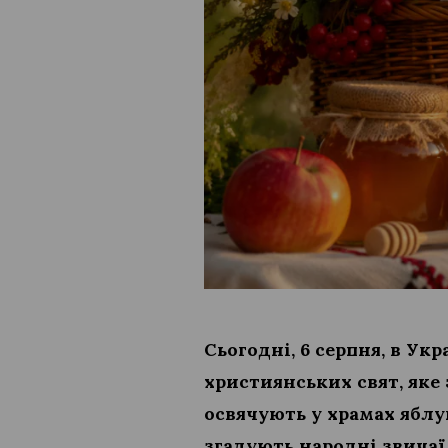
Сьогодні, 6 серпня, в У
християнських свят, яке 
освячують у храмах яблу
згадують народні звичаї