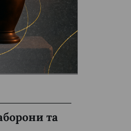
у кав’ярню
 долучитись
заборони та