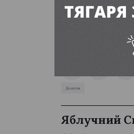
Читайте також:
Інклюзивне підприєм
Центр Готовності Ц
ПІДПИСУЙТЕСЬ
Дозвілля
Яблучний Спа