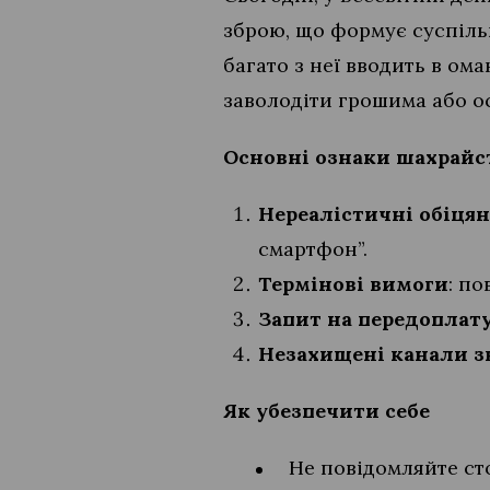
зброю, що формує суспіль
багато з неї вводить в ом
заволодіти грошима або о
Основні ознаки шахрайс
Нереалістичні обіця
смартфон”.
Термінові вимоги
: п
Запит на передоплат
Незахищені канали зв
Як убезпечити себе
Не повідомляйте ст