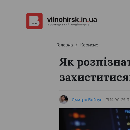
Головна
Корисне
Як розпізна
захиститися
Дмитро Бойцун
14:00, 29 