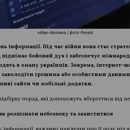
кібер-безпека / фото Pexels
нь інформації. Під час війни вона стає страт
 піднімає бойовий дух і забезпечує міжнарод
водять в оману українців. Зокрема, інтернет-ш
б заволодіти грошима або особистими даними
шиві сайти чи мобільні додатки.
підбірку порад, які допоможуть вберегтися від 
 як розпізнати небезпеку та захиститися
ь інформації, важливо пам’ятати про її роль під 