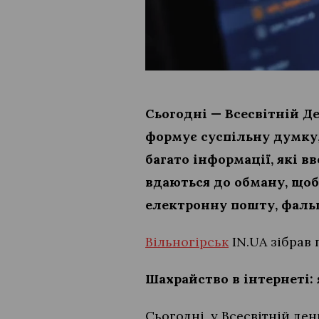
Сьогодні — Всесвітній Де
формує суспільну думку,
багато інформації, які в
вдаються до обману, що
електронну пошту, фаль
Вільногірськ
IN.UA зібрав 
Шахрайство в інтернеті:
Сьогодні, у Всесвітній ден