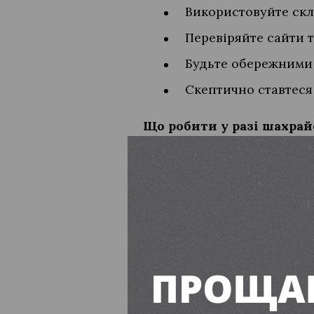
Використовуйте скл
Перевіряйте сайти т
Будьте обережними 
Скептично ставтеся
Що робити у разі шахрай
Збережіть докази: скрі
Негайно повідомте бан
Змініть паролі до акаун
Зверніться до кіберпол
Інтернет-шахрайство пост
нього. Бережіть себе та сво