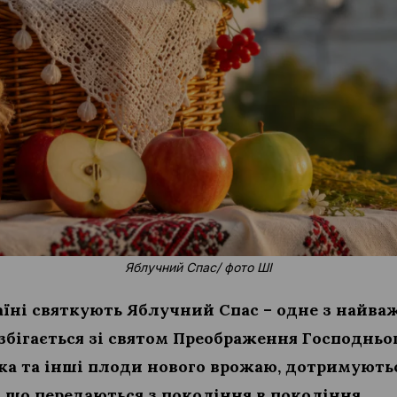
Яблучний Спас/ фото ШІ
країні святкують Яблучний Спас – одне з найв
збігається зі святом Преображення Господньог
ка та інші плоди нового врожаю, дотримуютьс
, що передаються з покоління в покоління.