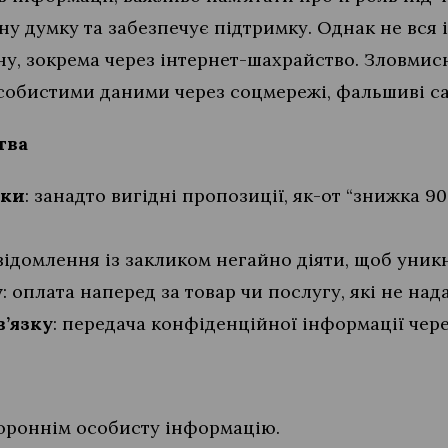
ну думку та забезпечує підтримку. Однак не вся
ану, зокрема через інтернет-шахрайство. Зловми
собистими даними через соцмережі, фальшиві са
тва
нки
: занадто вигідні пропозиції, як-от “знижка 9
овідомлення із закликом негайно діяти, щоб уник
у
: оплата наперед за товар чи послугу, які не над
’язку
: передача конфіденційної інформації чер
ороннім особисту інформацію.