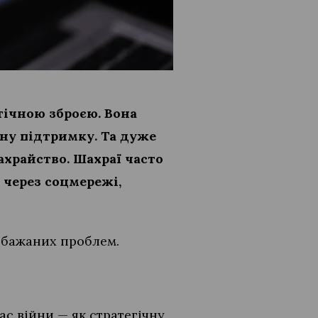
егічною зброєю. Вона
ну підтримку. Та дуже
ахрайство. Шахраї часто
 через соцмережі,
небажаних проблем.
час війни — як стратегічну