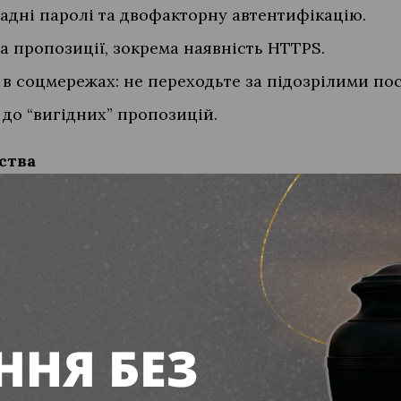
адні паролі та двофакторну автентифікацію.
а пропозиції, зокрема наявність HTTPS.
в соцмережах: не переходьте за підозрілими по
 до “вигідних” пропозицій.
ства
ншоти листувань, транзакцій тощо.
к, якщо доступ до рахунків скомпрометовано.
тів.
іції з усіма деталями та доказами.
ійно вдосконалюється. Ваші обачність і знання 
ї дані.