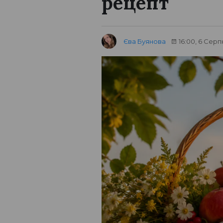
рецепт
Єва Буянова
16:00, 6 Серп