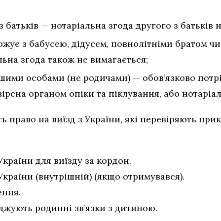
з батьків — нотаріальна згода другого з батьків н
жує з бабусею, дідусем, повнолітніми братом чи
ьна згода також не вимагається;
іншими особами (не родичами) — обов’язково потр
вірена органом опіки та піклування, або нотаріал
ь право на виїзд з України, які перевіряють при
країни для виїзду за кордон.
країни (внутрішній) (якщо отримувався).
ення.
рджують родинні зв’язки з дитиною.