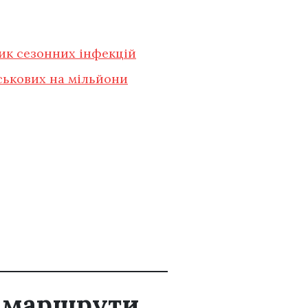
зик сезонних інфекцій
ськових на мільйони
и маршрути