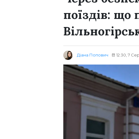
поїздів: що 
Вільногірсь
Діана Попович
12:30, 7 Се