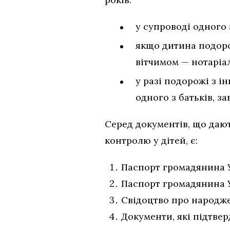
у супроводі одного 
якщо дитина подоро
вітчимом — нотаріал
у разі подорожі з 
одного з батьків, за
Серед документів, що дают
контролю у дітей, є:
Паспорт громадянина У
Паспорт громадянина У
Свідоцтво про народж
Документи, які підтве