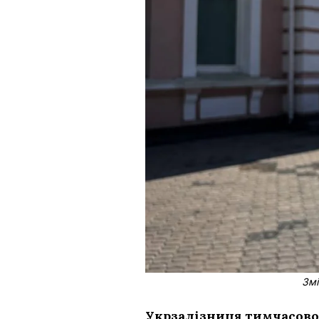
Змі
Укрзалізниця тимчасово