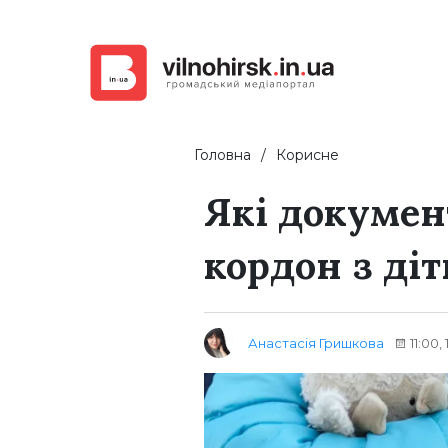
Головна
Корисне
Які докумен
кордон з ді
Анастасія Гришкова
11:00,