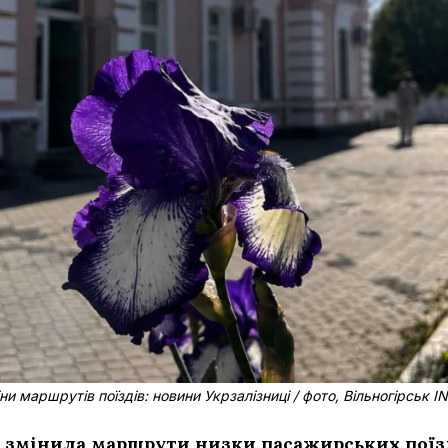
ни маршрутів поїздів: новини Укрзалізниці / фото, Вільногірськ I
 змінила маршрути низки пасажирських поїзд