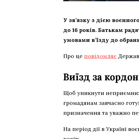
У зв’язку з дією воєнно
до 16 років. Батькам рад
умовами в’їзду до обрани
Про це
повідомляє
Держав
Виїзд за кордо
Щоб уникнути неприємних
громадянам завчасно готув
призначення та уважно пер
На період дії в Україні в
років: