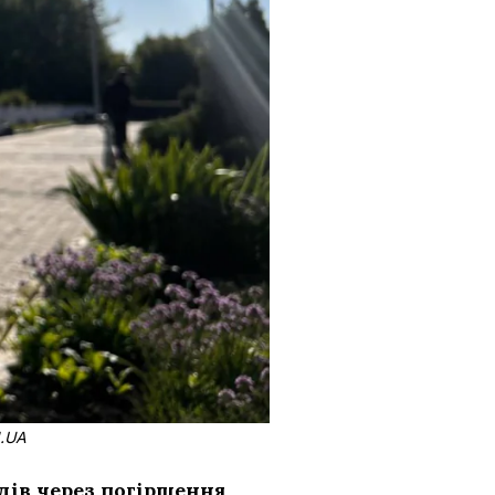
N.UA
ів через погіршення