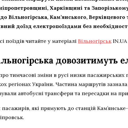
Дніпропетровщині, Харківщині та Запорізьком
до Вільногірська, Кам’янського, Верхівцевого
вний доїзд електропоїздами без необхідності
сі поїздів читайте у матеріалі
Вільногірськ
IN.UA
ільногірська довозитимуть 
про тимчасові зміни в русі низки пасажирських п
ькох регіонах України. Частина маршрутів зазнала
зували автобусні трансфери та пересадки на при
 пасажирів, які прямують до станцій Кам’янське
іпровськ.