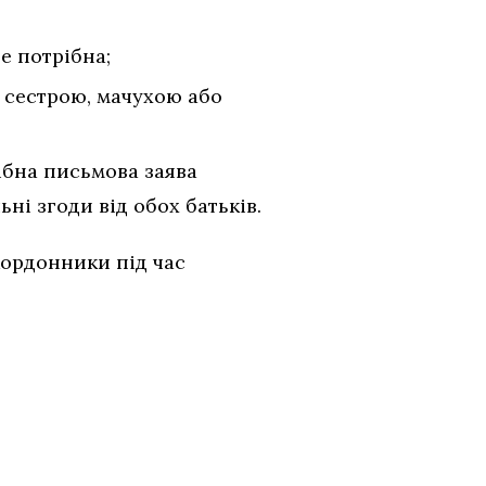
е потрібна;
 сестрою, мачухою або
ібна письмова заява
ьні згоди від обох батьків.
кордонники під час