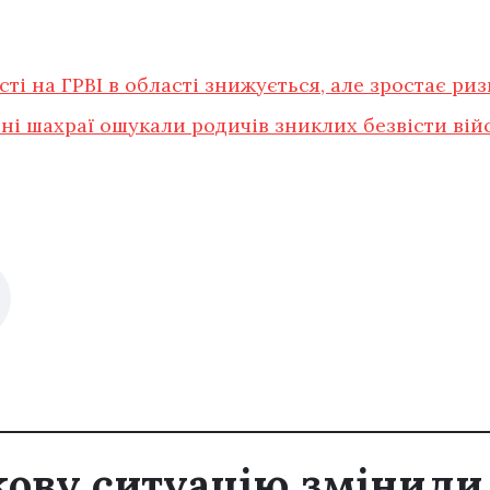
ті на ГРВІ в області знижується, але зростає ри
і шахраї ошукали родичів зниклих безвісти вій
кову ситуацію змінил