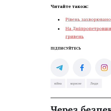
Читайте також:
Рівень захворюванос
На Дніпропетровщин
гривень
ПІДПИСУЙТЕСЬ
війна
корисне
Люди
Через безпе