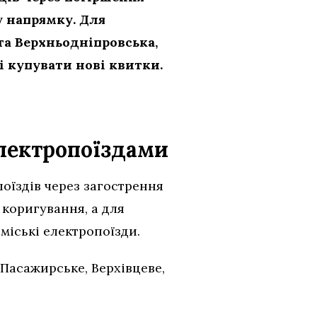
у напрямку. Для
 та Верхньодніпровська,
 купувати нові квитки.
електропоїздами
оїздів через загострення
 коригування, а для
міські електропоїзди.
-Пасажирське, Верхівцеве,