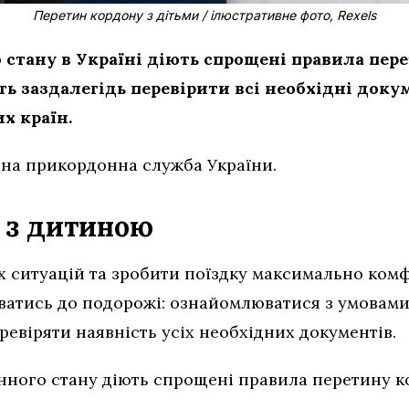
Перетин кордону з дітьми / ілюстративне фото, Rexels
го стану в Україні діють спрощені правила пер
ять заздалегідь перевірити всі необхідні док
х країн.
на прикордонна служба України.
н з дитиною
 ситуацій та зробити поїздку максимально ком
атись до подорожі: ознайомлюватися з умовами в
евіряти наявність усіх необхідних документів.
оєнного стану діють спрощені правила перетину к