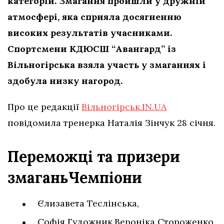
категорій. Змагання пройшли у дружній
атмосфері, яка сприяла досягненню
високих результатів учасниками.
Спортсмени КДЮСШ “Авангард” із
Вільногірська взяла участь у змаганнях і
здобула низку нагород.
Про це редакції
Вільногірськ.IN.UA
повідомила тренерка Наталія Зінчук 28 січня.
Переможці та призери
змаганьЧемпіони
Єлизавета Теслінська,
Софія Гудожник,Вероніка Стороженко,