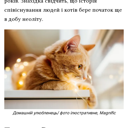
років. Знахідка свідчить, що історія
співіснування людей і котів бере початок ще
в добу неоліту.
Домашній улюбленець/ фото ілюстративне, Magnific