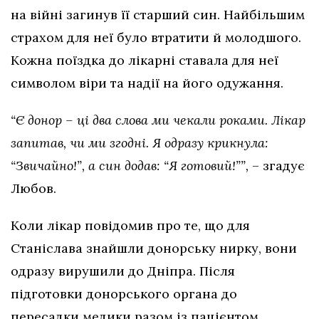
на війні загинув її старший син. Найбільшим
страхом для неї було втратити й молодшого.
Кожна поїздка до лікарні ставала для неї
символом віри та надії на його одужання.
“Є донор – ці два слова ми чекали роками. Лікар
запитав, чи ми згодні. Я одразу крикнула:
“Звичайно!”, а син додав: “Я готовий!””,
– згадує
Любов.
Коли лікар повідомив про те, що для
Станіслава знайшли донорську нирку, вони
одразу вирушили до Дніпра. Після
підготовки донорського органа до
пересадки медики разом із пацієнтом