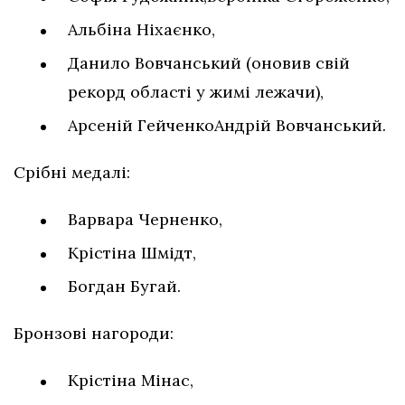
Альбіна Ніхаєнко,
Данило Вовчанський (оновив свій
рекорд області у жимі лежачи),
Арсеній ГейченкоАндрій Вовчанський.
Срібні медалі:
Варвара Черненко,
Крістіна Шмідт,
Богдан Бугай.
Бронзові нагороди:
Крістіна Мінас,