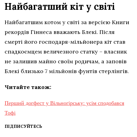
Найбагатший кіт у світі
Найбагатшим котом у світі за версією Книги
рекордів Гіннеса вважають Блекі. Після
смерті його господаря-мільйонера кіт став
спадкоємцем величезного статку – власник
не залишив майно своїм родичам, а заповів
Блекі близько 7 мільйонів фунтів стерлінгів.
Читайте також:
Перший догфест у Вільногірську: усім сподобався
Тофі
ПІДПИСУЙТЕСЬ