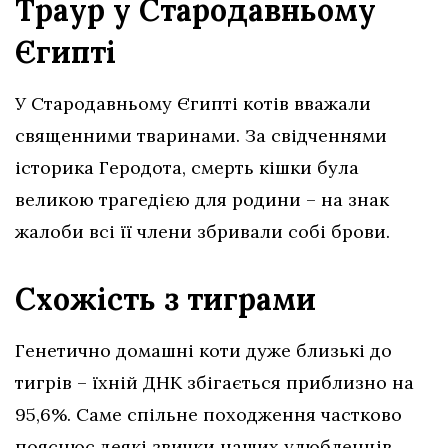
Траур у Стародавньому
Єгипті
У Стародавньому Єгипті котів вважали
священними тваринами. За свідченнями
історика Геродота, смерть кішки була
великою трагедією для родини – на знак
жалоби всі її члени збривали собі брови.
Схожість з тиграми
Генетично домашні коти дуже близькі до
тигрів – їхній ДНК збігається приблизно на
95,6%. Саме спільне походження частково
пояснює деякі звички наших улюбленців,