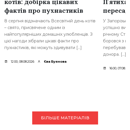
котів: добірка цікавих
Пʼятиха
фактів про пухнастиків
переса
8 серпня відзначають Всесвітній день котів
У Запорізькій
– свято, присвячене одним із
успішно вик
найпопулярніших домашніх улюбленців. З
річному Стан
цієї нагоди зібрали цікаві факти про
боровся з н
пухнастиків, які можуть здивувати […]
перебував у 
донора. […]
12:00, 08.08.2026
Єва Буянова
16:00, 07.08.20
БІЛЬШЕ МАТЕРІАЛІВ