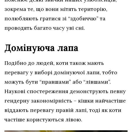
зокрема те, що вони мітять територію,
полюбляють гратися зі “здобиччю” та
проводять багато часу уві сні.
Домінуюча лапа
Подібно до людей, коти також мають
перевагу у виборі домінуючої лапи, тобто
можуть бути “правшами” або “лівшами”.
Наукові спостереження демонструють певну
гендерну закономірність – кішки найчастіше
віддають перевагу правій лапі, тоді як коти
частіше користуються лівою.