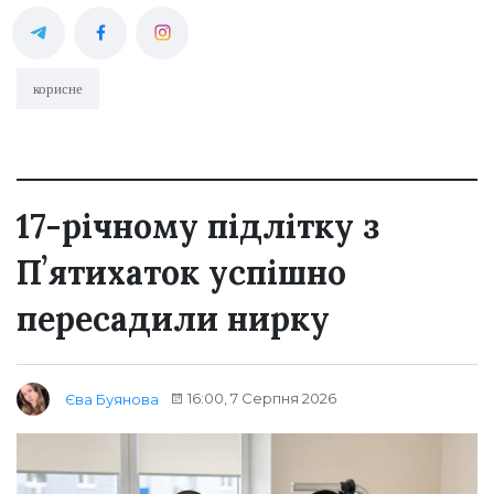
корисне
17-річному підлітку з
Пʼятихаток успішно
пересадили нирку
16:00, 7 Серпня 2026
Єва Буянова