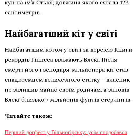
кун на ім’я Стьюї, довжина якого сягала 123
сантиметрів.
Найбагатший кіт у світі
Найбагатшим котом у світі за версією Книги
рекордів Гіннеса вважають Блекі. Після
смерті його господаря-мільйонера кіт став
спадкоємцем величезного статку – власник
не залишив майно своїм родичам, а заповів
Блекі близько 7 мільйонів фунтів стерлінгів.
Читайте також:
Перший догфест у Вільногірську: усім сподобався