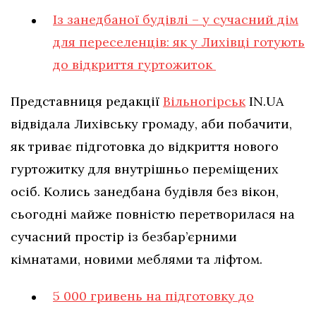
Із занедбаної будівлі – у сучасний дім
для переселенців: як у Лихівці готують
до відкриття гуртожиток
Представниця редакції
Вільногірськ
IN.UA
відвідала Лихівську громаду, аби побачити,
як триває підготовка до відкриття нового
гуртожитку для внутрішньо переміщених
осіб. Колись занедбана будівля без вікон,
сьогодні майже повністю перетворилася на
сучасний простір із безбар’єрними
кімнатами, новими меблями та ліфтом.
5 000 гривень на підготовку до