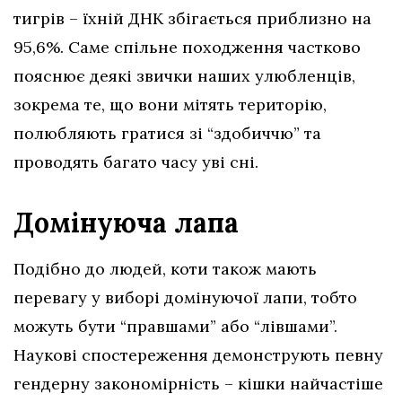
тигрів – їхній ДНК збігається приблизно на
95,6%. Саме спільне походження частково
пояснює деякі звички наших улюбленців,
зокрема те, що вони мітять територію,
полюбляють гратися зі “здобиччю” та
проводять багато часу уві сні.
Домінуюча лапа
Подібно до людей, коти також мають
перевагу у виборі домінуючої лапи, тобто
можуть бути “правшами” або “лівшами”.
Наукові спостереження демонструють певну
гендерну закономірність – кішки найчастіше