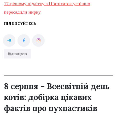
17-річному підлітку з Пʼятихаток успішно
пересадили нирку
ПІДПИСУЙТЕСЬ
Вільногірськ
8 серпня – Всесвітній день
котів: добірка цікавих
фактів про пухнастиків