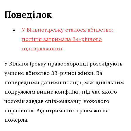
Понеділок
У Вільногірську сталося вбивство:
поліція затримала 34-річного
підозрюваного
У Вільногірську правоохоронці розслідують
умисне вбивство 33-річної жінки. За
попередніми даними поліції, між цивільним
подружжям виник конфлікт, під час якого
чоловік завдав співмешканці ножового
поранення. Від отриманих травм жінка
померла.