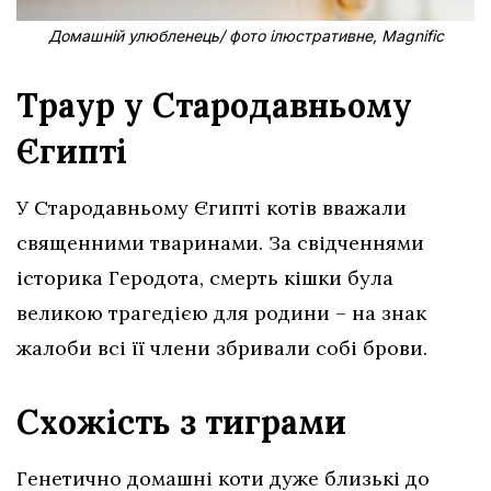
Домашній улюбленець/ фото ілюстративне, Magnific
Траур у Стародавньому
Єгипті
У Стародавньому Єгипті котів вважали
священними тваринами. За свідченнями
історика Геродота, смерть кішки була
великою трагедією для родини – на знак
жалоби всі її члени збривали собі брови.
Схожість з тиграми
Генетично домашні коти дуже близькі до