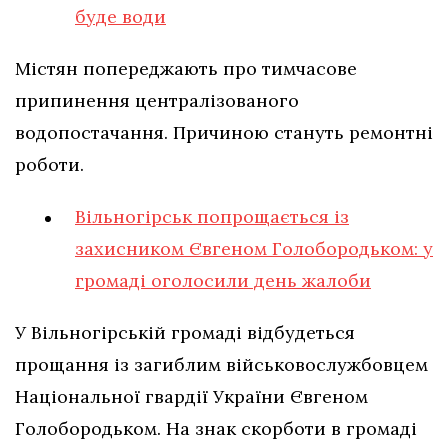
буде води
Містян попереджають про тимчасове
припинення централізованого
водопостачання. Причиною стануть ремонтні
роботи.
Вільногірськ попрощається із
захисником Євгеном Голобородьком: у
громаді оголосили день жалоби
У Вільногірській громаді відбудеться
прощання із загиблим військовослужбовцем
Національної гвардії України Євгеном
Голобородьком. На знак скорботи в громаді