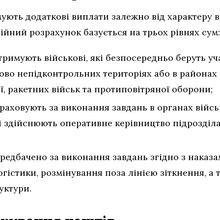
ують додаткові виплати залежно від характеру 
ійний розрахунок базується на трьох рівнях сум:
тримують військові, які безпосередньо беруть уч
ово непідконтрольних територіях або в районах 
ї, ракетних військ та протиповітряної оборони;
араховують за виконання завдань в органах війсь
кі здійснюють оперативне керівництво підрозді
ередбачено за виконання завдань згідно з наказ
огістики, розмінування поза лінією зіткнення, а 
уктури.