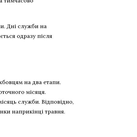
на тимчасово
и. Дні служби на
юється одразу після
бовцям на два етапи.
оточного місяця.
місяць служби. Відповідно,
унки наприкінці травня.