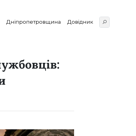
Дніпропетровщина
Довідник
лужбовців:
и