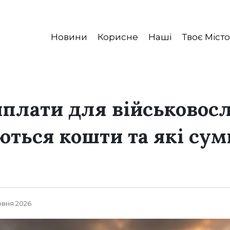
Новини
Корисне
Наші
Твоє Місто
иплати для військовос
ються кошти та які сум
рвня 2026