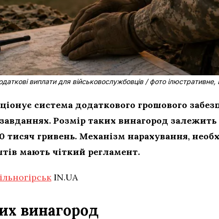
одаткові виплати для військовослужбовців / фото ілюстративне, 
кціонує система додаткового грошового забезп
 завданнях. Розмір таких винагород залежить
00 тисяч гривень. Механізм нарахування, необ
тів мають чіткий регламент.
ільногірськ
IN.UA
их винагород