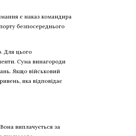
имання є наказ командира
апорту безпосереднього
. Для цього
менти. Сума винагороди
дань. Якщо військовий
гривень, яка відповідає
 Вона виплачується за