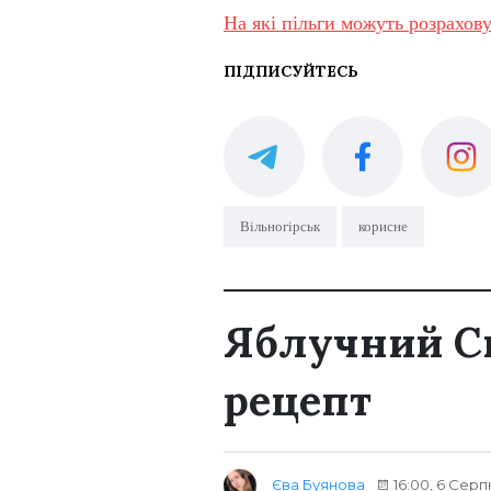
На які пільги можуть розрахову
ПІДПИСУЙТЕСЬ
Вільногірськ
корисне
Яблучний Спа
рецепт
Єва Буянова
16:00, 6 Серп