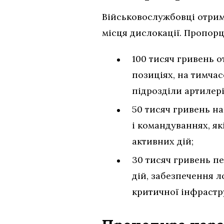
Військовослужбовці отрим
місця дислокації. Пропорц
100 тисяч гривень о
позиціях, на тимчас
підрозділи артилері
50 тисяч гривень н
і командуваннях, я
активних дій;
30 тисяч гривень п
дій, забезпечення л
критичної інфрастр