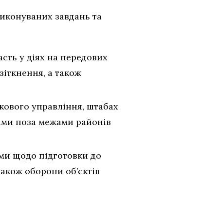
виконуваних завдань та
асть у діях на передових
зіткнення, а також
кового управління, штабах
лами поза межами районів
ами щодо підготовки до
також оборони об’єктів