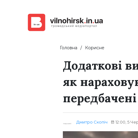
Головна
Корисне
Додаткові в
як нарахову
передбачені
Дмитро Скопіч
12:00, 5 Че