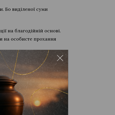
и. Бо виділеної суми
ії на благодійній основі.
и на особисте прохання
формаційна підтримка
пошту
озповімо про ваші
ини