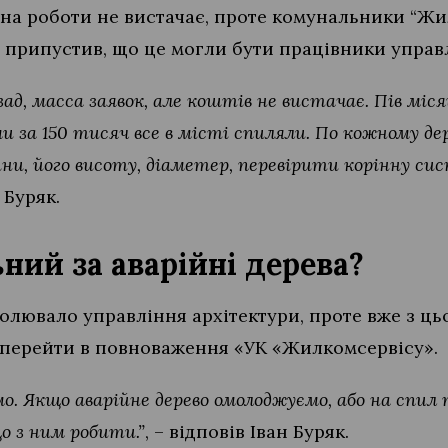
 на роботи не вистачає, проте комунальники “Жи
н припустив, що це могли бути працівники управ
зад, масса заявок, але коштів не вистачає. Пів міся
ми за 150 тисяч все в місті спиляли. По кожному д
ини, його висоту, діаметер, перевірити корінну си
 Буряк.
ний за аварійні дерева?
лювало управління архітектури, проте вже з цьо
 перейти в повноваження «УК «Жилкомсервісу».
о. Якщо аварійне дерево омолоджуємо, або на спил п
що з ним робити.”
, – відповів Іван Буряк.