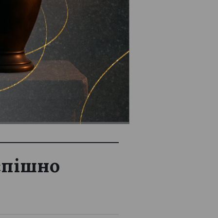
у для воїна
успішно