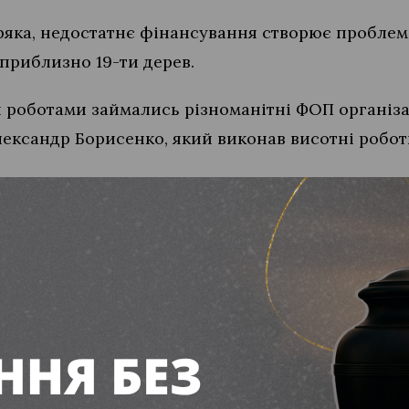
уряка, недостатнє фінансування створює проблем
приблизно 19-ти дерев.
и роботами займались різноманітні ФОП організац
ександр Борисенко, який виконав висотні робот
ння по життєдіяльності міста і вам потрібна ін
 телефоном 380 (50) 778 17 35 або на електронну 
l.com
. Ми поділимося вашими досягненнями та р
ня для учасників бойових дій з Дніпропетровщ