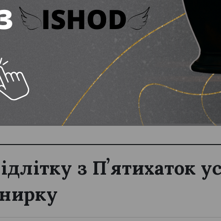
 для військового з Вільногірська: збір на автівк
підлітку з Пʼятихаток 
 нирку