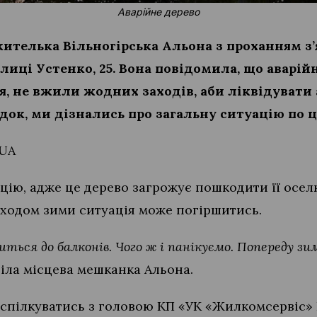
Аварійне дерево
жителька Вільногірська Альона з проханням з’
иці Устенко, 25. Вона повідомила, що аварійн
я, не вжили жодних заходів, аби ліквідувати 
ок, ми дізнались про загальну ситуацію по ц
.UA
цію, адже це дерево загрожує пошкодити її осел
иходом зими ситуація може погіршитись.
иться до балконів. Чого ж і панікуємо. Попереду з
віла місцева мешканка Альона.
оспілкуватись з головою КП «УК «Жилкомсервіс» 