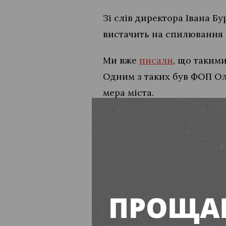
Зі слів директора Івана Б
вистачить на спилювання 
Ми вже
писали
, що таким
Одним з таких був ФОП Ол
мера міста.
Якщо у вас є важливі пита
звертайтесь в редакцію за
vilnohirskmedia.inua@gmai
натхнення.
Читайте також:
Безкоштовне навчан