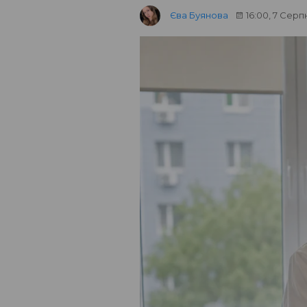
Єва Буянова
16:00, 7 Серп