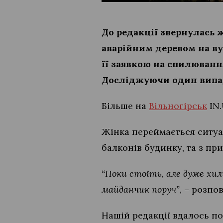
До редакції звернулась 
аварійним деревом на вул
її заявкою на спилюванн
Досліджуючи один випад
Більше на
Вільногірськ
IN
Жінка переймається ситуа
балконів будинку, та з пр
“Поки стоїть, але дуже хил
майданчик поруч”
, – розпо
Нашій редакції вдалось п