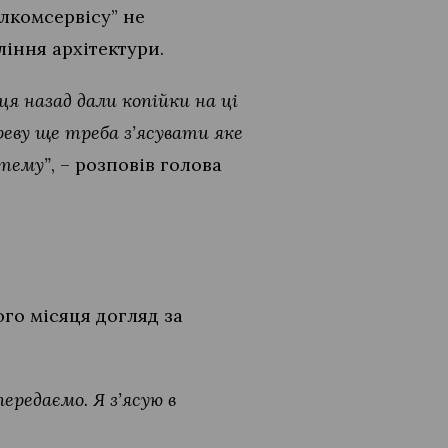
лкомсервісу” не
ління архітектури.
ця назад дали копійки на ці
ереву ще треба з’ясувати яке
стему”
, – розповів голова
го місяця догляд за
ередаємо. Я з’ясую в