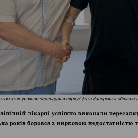
 Пʼятихаток успішно пересадили нирку/ фото Запорізька обласна 
клінічній лікарні успішно виконали пересадк
ька років боровся з нирковою недостатністю т