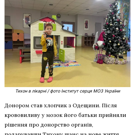
Тихон в лікарні / фото Інститут серця МОЗ України
Донором став хлопчик з Одещини. Після
крововиливу у мозок його батьки прийняли
рішення про донорство органів,
подарувавши Тихону шанс на нове життя.