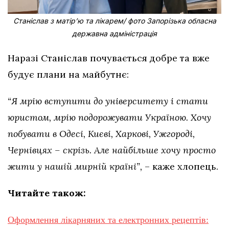
Станіслав з матірʼю та лікарем/ фото Запорізька обласна
державна адміністрація
Наразі Станіслав почувається добре та вже
будує плани на майбутнє:
“Я мрію вступити до університету і стати
юристом, мрію подорожувати Україною. Хочу
побувати в Одесі, Києві, Харкові, Ужгороді,
Чернівцях – скрізь. Але найбільше хочу просто
жити у нашій мирній країні”,
– каже хлопець.
Читайте також:
Оформлення лікарняних та електронних рецептів: