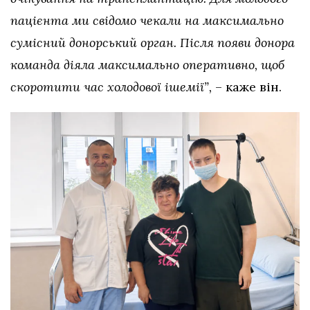
пацієнта ми свідомо чекали на максимально
сумісний донорський орган. Після появи донора
команда діяла максимально оперативно, щоб
скоротити час холодової ішемії”,
– каже він.