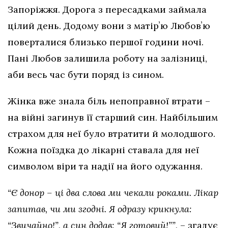
Запоріжжя. Дорога з пересадками займала
цілий день. Додому вони з матірʼю Любовʼю
поверталися близько першої години ночі.
Пані Любов залишила роботу на залізниці,
аби весь час бути поряд із сином.
Жінка вже знала біль непоправної втрати –
на війні загинув її старший син. Найбільшим
страхом для неї було втратити й молодшого.
Кожна поїздка до лікарні ставала для неї
символом віри та надії на його одужання.
“Є донор – ці два слова ми чекали роками. Лікар
запитав, чи ми згодні. Я одразу крикнула:
“Звичайно!”, а син додав: “Я готовий!””,
– згадує