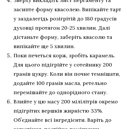
Зверху викладіть лист пергаменту та
засипте форму квасолею. Випікайте тарт
у заздалегідь розігрітій до 180 градусів
духовці протягом 20-25 хвилин. Далі
дістаньте форму, заберіть квасолю та
випікайте ще 5 хвилин.
Поки печеться корж, зробіть карамель.
Для цього підігрійте у сотейнику 200
грамів цукру. Коли він почне темнішати,
додайте 100 грамів масла, ретельно
перемішайте до однорідного стану.
Влийте у цю масу 200 мілілітрів окремо
підігрітих вершків жирністю 33%.
Обʼєднайте всі інгредієнти. Варіть до