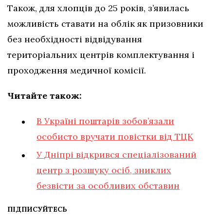
Також, для хлопців до 25 років, з’явилась
можливість ставати на облік як призовники
без необхідності відвідування
територіальних центрів комплектування і
проходження медичної комісії.
Читайте також:
В Україні поштарів зобов’язали
особисто вручати повістки від ТЦК
У Дніпрі відкрився спеціалізований
центр з розшуку осіб, зниклих
безвісти за особливих обставин
ПІДПИСУЙТЕСЬ