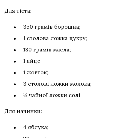
Для тіста:
350 грамів борошна;
1 столова ложка цукру;
180 грамів масла;
1 яйце;
1 жовток;
3 столові ложки молока;
⅓ чайної ложки солі.
Для начинки:
4 яблука;