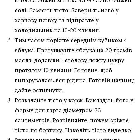
столові ложки молока та ⅓ чайної ложки
солі. Замісіть тісто. Заверніть його у
харчову плівку та відправте у
холодильник на 15-20 хвилин.
Тим часом поріжте середнім кубиком 4
яблука. Протушкуйте яблука на 20 грамів
масла, додавши 1 столову ложку цукру,
протягом 10 хвилин. Головне, щоб
випарувалась вся рідина. Готовій начинці
дайте остигнути.
Розкачайте тісто у корж. Викладіть його у
форму для тарта діаметром 26
сантиметрів. Розрівняйте, ножем зріжте
тісто по бортику. Наколіть тісто виделко