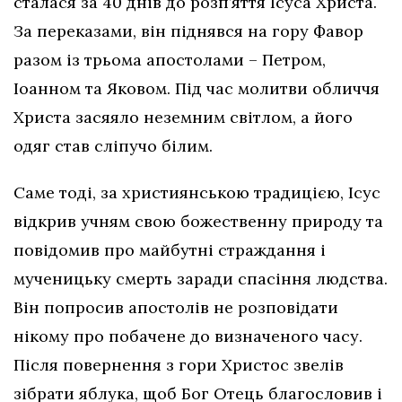
сталася за 40 днів до розп’яття Ісуса Христа.
За переказами, він піднявся на гору Фавор
разом із трьома апостолами – Петром,
Іоанном та Яковом. Під час молитви обличчя
Христа засяяло неземним світлом, а його
одяг став сліпучо білим.
Саме тоді, за християнською традицією, Ісус
відкрив учням свою божественну природу та
повідомив про майбутні страждання і
мученицьку смерть заради спасіння людства.
Він попросив апостолів не розповідати
нікому про побачене до визначеного часу.
Після повернення з гори Христос звелів
зібрати яблука, щоб Бог Отець благословив і