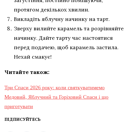
загустіння, постійно помішуючи,
протягом декількох хвилин.
Викладіть яблучну начинку на тарт.
Зверху вилийте карамель та розрівняйте
начинку. Дайте тарту час настоятися
перед подачею, щоб карамель застила.
Нехай смакує!
Читайте також:
Три Спаси 2026 року: коли святкуватимемо
Медовий, Яблучний та Горіховий Спаси і що
приготувати
ПІДПИСУЙТЕСЬ