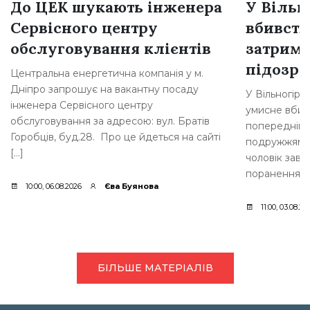
До ЦЕК шукають інженера
У Вільн
Сервісного центру
вбивств
обслуговування клієнтів
затрима
підозр
Центральна енергетична компанія у м.
Дніпро запрошує на вакантну посаду
У Вільногірс
інженера Сервісного центру
умисне вбивс
обслуговування за адресою: вул. Братів
попередніми 
Горобців, буд.28. Про це йдеться на сайті
подружжям ви
[…]
чоловік зав
поранення. [
10:00, 06.08.2026
Єва Буянова
11:00, 03.08.20
БІЛЬШЕ МАТЕРІАЛІВ