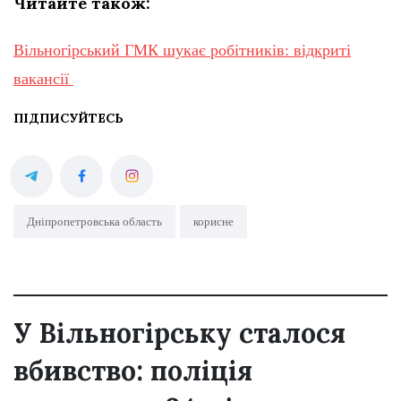
Читайте також:
Вільногірський ГМК шукає робітників: відкриті
вакансії
ПІДПИСУЙТЕСЬ
Дніпропетровська область
корисне
У Вільногірську сталося
вбивство: поліція