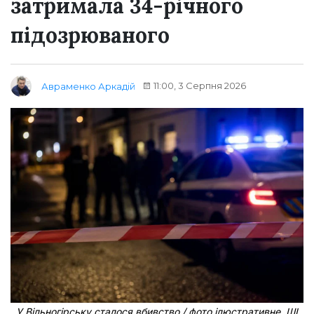
затримала 34-річного
підозрюваного
11:00, 3 Серпня 2026
Авраменко Аркадій
У Вільногірську сталося вбивство / фото ілюстративне, ШІ