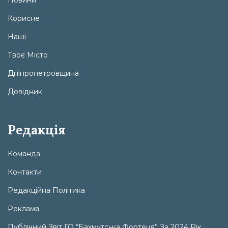
Корисне
Наші
Твоє Місто
Дніпропетровщина
Довідник
Редакція
Команда
Контакти
Редакційна Політика
Реклама
Публічний Звіт ГО “Бахмутська Фортеця” За 2024 Рік