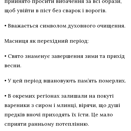
прийнято просити вибачення за всі образи,
щоб увійти в піст без сварок і ворогів.
• Вважається символом духовного очищення.
Масниця як перехідний період:
• Свято знаменує завершення зими та прихід
весни.
• У цей період вшановують пам’ять померлих.
• В окремих регіонах залишали на покуті
вареники з сиром і млинці, вірячи, що душі
предків вночі приходять їх їсти. Це мало
сприяти ранньому потеплінню.