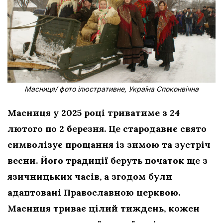
Масниця/ фото ілюстративне, Україна Споконвічна
Масниця у 2025 році триватиме з 24
лютого по 2 березня. Це стародавнє свято
символізує прощання із зимою та зустріч
весни. Його традиції беруть початок ще з
язичницьких часів, а згодом були
адаптовані Православною церквою.
Масниця триває цілий тиждень, кожен