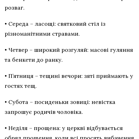
розваг.
• Середа – ласощі: святковий стіл із
різноманітними стравами.
• Четвер – широкий розгуляй: масові гуляння
та бенкети до ранку.
• П’ятниця – тещині вечори: зяті приймають у
гостях тещ.
• Субота – посиденьки зовиці: невістка
запрошує родичів чоловіка.
• Неділя – прощена: у церкві відбувається
обряд прощення, коли всі просять вибачення