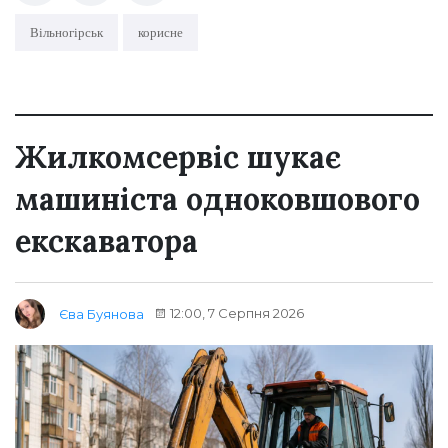
Вільногірськ
корисне
Жилкомсервіс шукає
машиніста одноковшового
екскаватора
12:00, 7 Серпня 2026
Єва Буянова