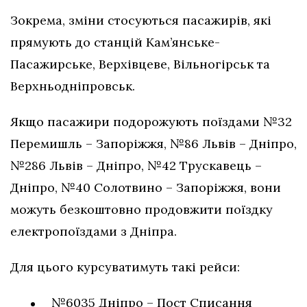
Зокрема, зміни стосуються пасажирів, які
прямують до станцій Кам’янське-
Пасажирське, Верхівцеве, Вільногірськ та
Верхньодніпровськ.
Якщо пасажири подорожують поїздами №32
Перемишль – Запоріжжя, №86 Львів – Дніпро,
№286 Львів – Дніпро, №42 Трускавець –
Дніпро, №40 Солотвино – Запоріжжя, вони
можуть безкоштовно продовжити поїздку
електропоїздами з Дніпра.
Для цього курсуватимуть такі рейси:
№6035 Дніпро – Пост Списання