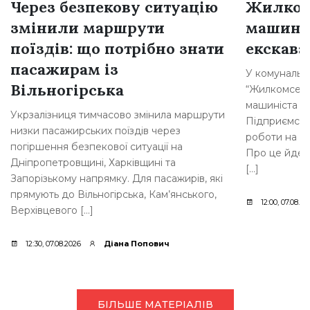
Через безпекову ситуацію
Жилком
змінили маршрути
машині
поїздів: що потрібно знати
екскава
пасажирам із
У комунальн
Вільногірська
“Жилкомсерві
машиніста о
Укрзалізниця тимчасово змінила маршрути
Підприємств
низки пасажирських поїздів через
роботи на п
погіршення безпекової ситуації на
Про це йдет
Дніпропетровщині, Харківщині та
[…]
Запорізькому напрямку. Для пасажирів, які
прямують до Вільногірська, Кам’янського,
12:00, 07.08.20
Верхівцевого […]
12:30, 07.08.2026
Діана Попович
БІЛЬШЕ МАТЕРІАЛІВ