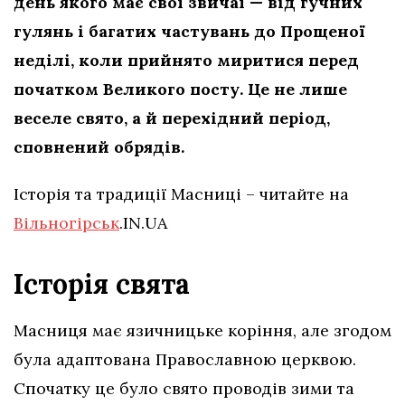
день якого має свої звичаї — від гучних
гулянь і багатих частувань до Прощеної
неділі, коли прийнято миритися перед
початком Великого посту. Це не лише
веселе свято, а й перехідний період,
сповнений обрядів.
Історія та традиції Масниці – читайте на
Вільногірськ
.IN.UA
Історія свята
Масниця має язичницьке коріння, але згодом
була адаптована Православною церквою.
Спочатку це було свято проводів зими та