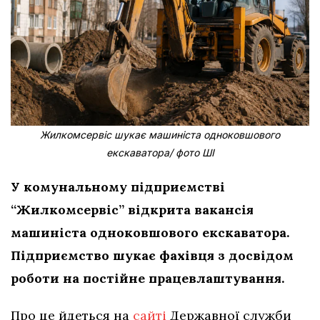
Жилкомсервіс шукає машиніста одноковшового
екскаватора/ фото ШІ
У комунальному підприємстві
“Жилкомсервіс” відкрита вакансія
машиніста одноковшового екскаватора.
Підприємство шукає фахівця з досвідом
роботи на постійне працевлаштування.
Про це йдеться на
сайті
Державної служби