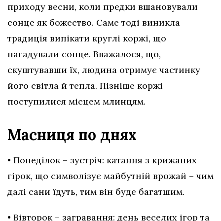
приходу весни, коли предки вшановували
сонце як божество. Саме тоді виникла
традиція випікати круглі коржі, що
нагадували сонце. Вважалося, що,
скуштувавши їх, людина отримує частинку
його світла й тепла. Пізніше коржі
поступилися місцем млинцям.
Масниця по днях
• Понеділок – зустріч: катання з крижаних
гірок, що символізує майбутній врожай – чим
далі сани їдуть, тим він буде багатшим.
• Вівторок – загравання: день веселих ігор та