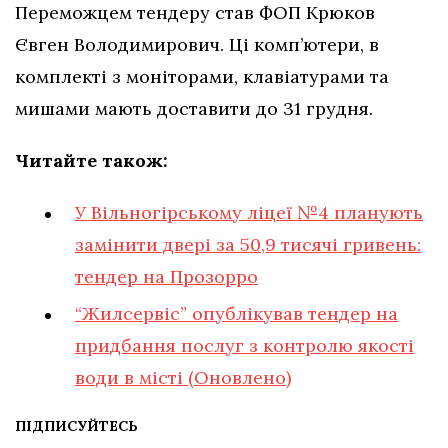
Переможцем тендеру став ФОП Крюков
Євген Володимирович. Ці комп’ютери, в
комплекті з моніторами, клавіатурами та
мишами мають доставити до 31 грудня.
Читайте також:
У Вільногірському ліцеї №4 планують
замінити двері за 50,9 тисячі гривень:
тендер на Прозорро
“Жилсервіс” опублікував тендер на
придбання послуг з контролю якості
води в місті (Оновлено)
ПІДПИСУЙТЕСЬ