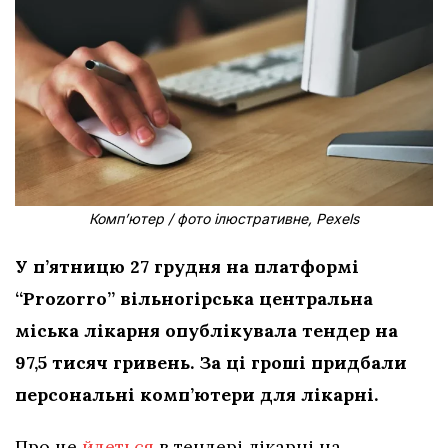
Комп’ютер / фото ілюстративне, Pexels
У п’ятницю 27 грудня на платформі
“Prozorro” вільногірська центральна
міська лікарня опублікувала тендер на
97,5 тисяч гривень. За ці гроші придбали
персональні комп’ютери для лікарні.
Про це
йдеться
в тендері лікарні на