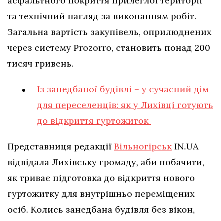
асфальтного покриття прилеглої території
та технічний нагляд за виконанням робіт.
Загальна вартість закупівель, оприлюднених
через систему Prozorro, становить понад 200
тисяч гривень.
Із занедбаної будівлі – у сучасний дім
для переселенців: як у Лихівці готують
до відкриття гуртожиток
Представниця редакції
Вільногірськ
IN.UA
відвідала Лихівську громаду, аби побачити,
як триває підготовка до відкриття нового
гуртожитку для внутрішньо переміщених
осіб. Колись занедбана будівля без вікон,