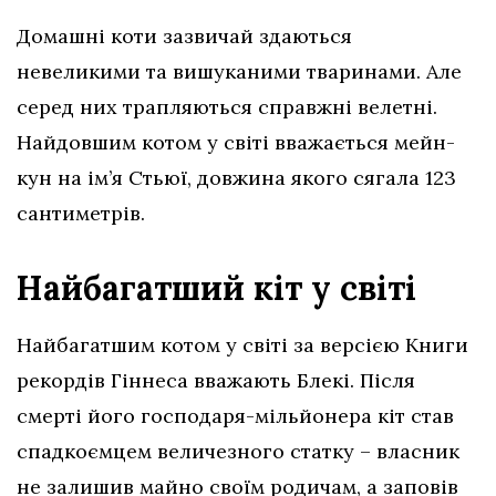
Домашні коти зазвичай здаються
невеликими та вишуканими тваринами. Але
серед них трапляються справжні велетні.
Найдовшим котом у світі вважається мейн-
кун на ім’я Стьюї, довжина якого сягала 123
сантиметрів.
Найбагатший кіт у світі
Найбагатшим котом у світі за версією Книги
рекордів Гіннеса вважають Блекі. Після
смерті його господаря-мільйонера кіт став
спадкоємцем величезного статку – власник
не залишив майно своїм родичам, а заповів