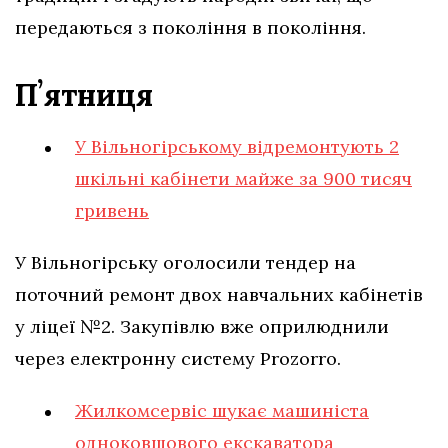
передаються з покоління в покоління.
Пʼятниця
У Вільногірському відремонтують 2
шкільні кабінети майже за 900 тисяч
гривень
У Вільногірську оголосили тендер на
поточний ремонт двох навчальних кабінетів
у ліцеї №2. Закупівлю вже оприлюднили
через електронну систему Prozorro.
Жилкомсервіс шукає машиніста
одноковшового екскаватора