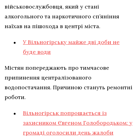
військовослужбовця, який у стані
алкогольного та наркотичного сп’яніння
наїхав на пішохода в центрі міста.
У Вільногірську майже дві доби не
буде води
Містян попереджають про тимчасове
припинення централізованого
водопостачання. Причиною стануть ремонтні
роботи.
Вільногірськ попрощається із
захисником Євгеном Голобородьком: у
громаді оголосили день жалоби