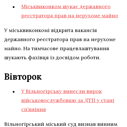
Міськвиконком шукає державного
реєстратора прав на нерухоме майно
У міськвиконкомі відкрита вакансія
державного реєстратора прав на нерухоме
майно. На тимчасове працевлаштування
шукають фахівця із досвідом роботи.
Вівторок
У Вільногірську винесли вирок
військовослужбовцю за ДТП у стані
сп’яніння
Вільногірський міський суд визнав винним