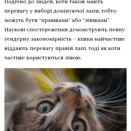
Подібно до людей, коти також мають
перевагу у виборі домінуючої лапи, тобто
можуть бути “правшами” або “лівшами”.
Наукові спостереження демонструють певну
гендерну закономірність – кішки найчастіше
віддають перевагу правій лапі, тоді як коти
частіше користуються лівою.