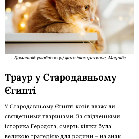
Домашній улюбленець/ фото ілюстративне, Magnific
Траур у Стародавньому
Єгипті
У Стародавньому Єгипті котів вважали
священними тваринами. За свідченнями
історика Геродота, смерть кішки була
великою трагедією для родини – на знак