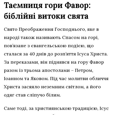
Таємниця гори Фавор:
біблійні витоки свята
Свято Преображення Господнього, яке в
народі також називають Спасом на горі,
пов’язане з євангельською подією, що
сталася за 40 днів до розп’яття Ісуса Христа.
За переказами, він піднявся на гору Фавор
разом із трьома апостолами – Петром,
Іоанном та Яковом. Під час молитви обличчя
Христа засяяло неземним світлом, а його
одяг став сліпучо білим.
Саме тоді, за християнською традицією, Ісус