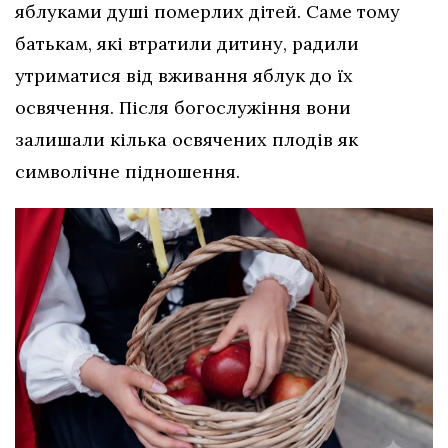
яблуками душі померлих дітей. Саме тому
батькам, які втратили дитину, радили
утриматися від вживання яблук до їх
освячення. Після богослужіння вони
залишали кілька освячених плодів як
символічне підношення.