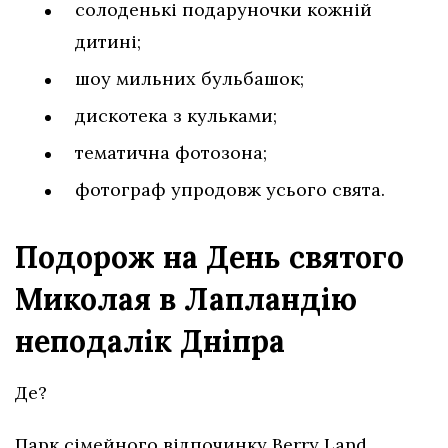
солоденькі подаруночки кожній
дитині;
шоу мильних бульбашок;
дискотека з кульками;
тематична фотозона;
фотограф упродовж усього свята.
Подорож на День святого
Миколая в Лапландію
неподалік Дніпра
Де?
Парк сімейного відпочинку Berry Land