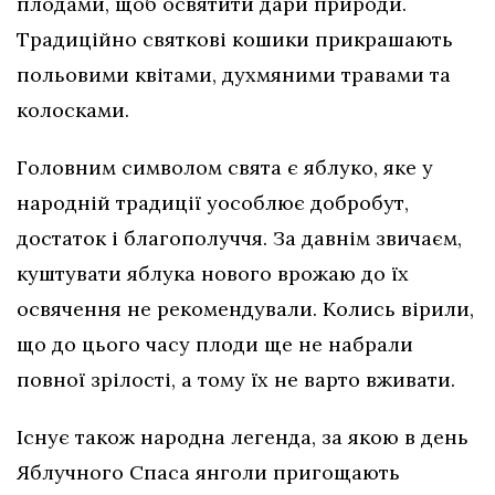
плодами, щоб освятити дари природи.
Традиційно святкові кошики прикрашають
польовими квітами, духмяними травами та
колосками.
Головним символом свята є яблуко, яке у
народній традиції уособлює добробут,
достаток і благополуччя. За давнім звичаєм,
куштувати яблука нового врожаю до їх
освячення не рекомендували. Колись вірили,
що до цього часу плоди ще не набрали
повної зрілості, а тому їх не варто вживати.
Існує також народна легенда, за якою в день
Яблучного Спаса янголи пригощають