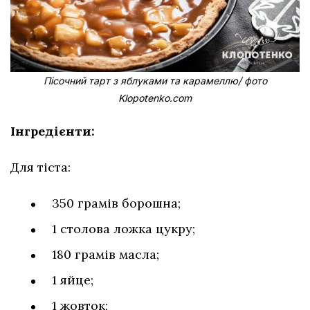
Пісочний тарт з яблуками та карамеллю/ фото
Klopotenko.com
Інгредієнти:
Для тіста:
350 грамів борошна;
1 столова ложка цукру;
180 грамів масла;
1 яйце;
1 жовток;