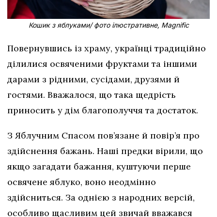
Кошик з яблуками/ фото ілюстративне, Magnific
Повернувшись із храму, українці традиційно
ділилися освяченими фруктами та іншими
дарами з рідними, сусідами, друзями й
гостями. Вважалося, що така щедрість
приносить у дім благополуччя та достаток.
З Яблучним Спасом пов’язане й повір’я про
здійснення бажань. Наші предки вірили, що
якщо загадати бажання, куштуючи перше
освячене яблуко, воно неодмінно
здійсниться. За однією з народних версій,
особливо щасливим цей звичай вважався