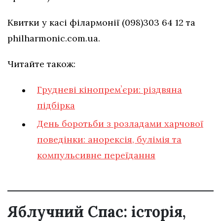
Квитки у касі філармонії (098)303 64 12 та
philharmonic.com.ua.
Читайте також:
Грудневі кінопремʼєри: різдвяна
підбірка
День боротьби з розладами харчової
поведінки: анорексія, булімія та
компульсивне переїдання
Яблучний Спас: історія,