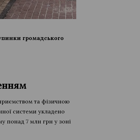
упинки громадського
шенням
приємством та фізичною
нної системи укладено
у понад 7 млн грн у зоні