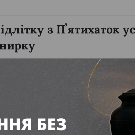
підлітку з Пʼятихаток 
 нирку
ня 2026