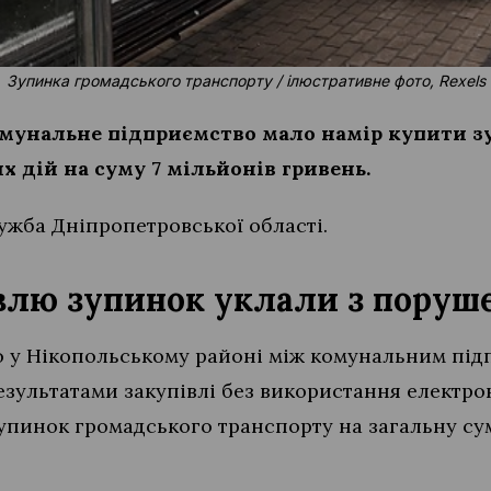
Зупинка громадського транспорту / ілюстративне фото, Rexels
мунальне підприємство мало намір купити з
х дій на суму 7 мільйонів гривень.
жба Дніпропетровської області.
івлю зупинок уклали з пору
 у Нікопольському районі між комунальним під
зультатами закупівлі без використання електро
упинок громадського транспорту на загальну сум