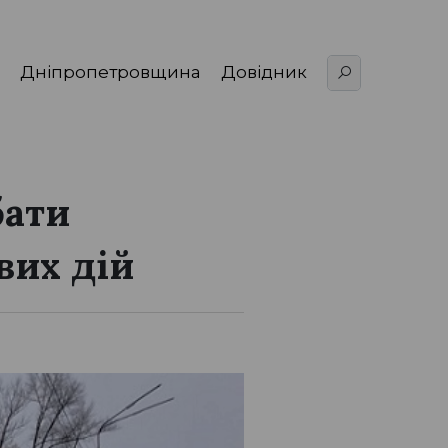
Дніпропетровщина
Довідник
бати
вих дій