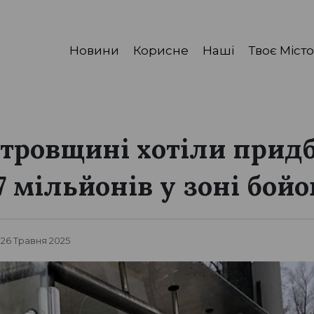
Новини
Корисне
Наші
Твоє Місто
тровщині хотіли прид
 мільйонів у зоні бойо
 26 Травня 2025