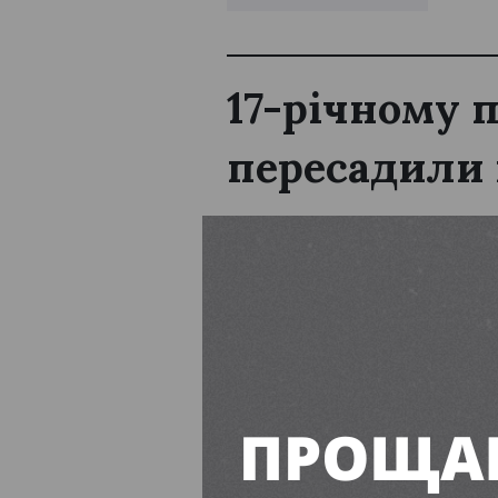
17-річному 
пересадили
Єва Буянова
16:00, 7 Серп