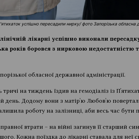
 Пʼятихаток успішно пересадили нирку/ фото Запорізька обласна 
клінічній лікарні успішно виконали пересадк
ька років боровся з нирковою недостатністю т
порізької обласної державної адміністрації.
 тричі на тиждень їздив на гемодіаліз із Пʼятиха
й день. Додому вони з матірʼю Любовʼю поверта
алишила роботу на залізниці, аби весь час бути 
правної втрати – на війні загинув її старший си
шого. Кожна поїздка до лікарні ставала для неї с