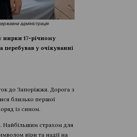
державна адміністрація
у нирки 17-річному
а перебував у очікуванні
ток до Запоріжжя. Дорога з
лися близько першої
поряд із сином.
н. Найбільшим страхом для
имволом віри та надії на