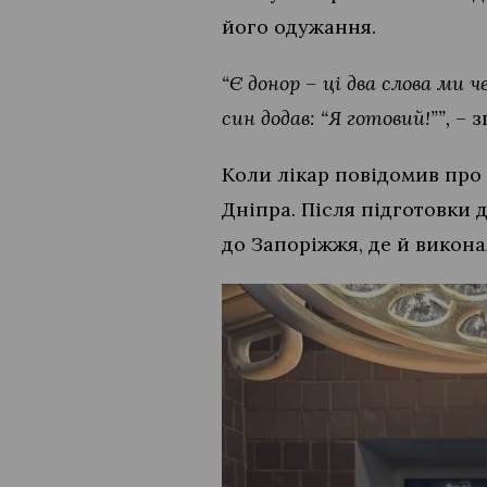
його одужання.
“Є донор – ці два слова ми ч
син додав: “Я готовий!””,
– з
Коли лікар повідомив про
Дніпра. Після підготовки
до Запоріжжя, де й викона