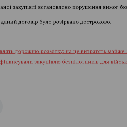
аної закупівлі встановлено порушення вимог бю
 даний договір було розірвано достроково.
влять дорожню розмітку: на це витратять майже 
офінансували закупівлю безпілотників для війсь