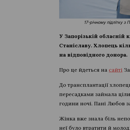
17-річному підлітку з
У Запорізькій обласній 
Станіславу. Хлопець кіл
на відповідного донора.
Про це йдеться на
сайті
За
До трансплантації хлопець
пересадками займала ціли
години ночі. Пані Любов з
Жінка вже знала біль непо
неї було втратити й молод