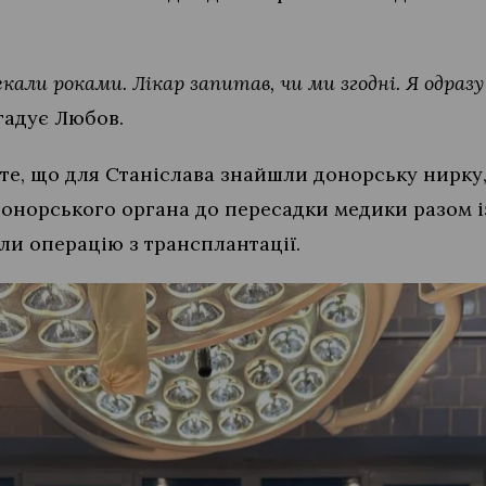
екали роками. Лікар запитав, чи ми згодні. Я одразу
гадує Любов.
 те, що для Станіслава знайшли донорську нирку
 донорського органа до пересадки медики разом 
ли операцію з трансплантації.