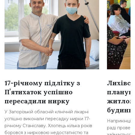
17-річному підлітку з
Лихівсь
Пʼятихаток успішно
плануют
пересадили нирку
житлом
будинкі
У Запорізькій обласній клінічній лікарні
успішно виконали пересадку нирки 17-
Наприкінці л
річному Станіславу. Хлопець кілька років
раді провели
боровся з нирковою недостатністю та
займається 