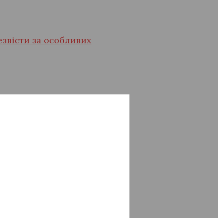
езвісти за особливих
ого центру