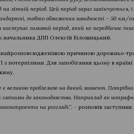
на літній період. Цей період зараз закінчується, і
тандартні, тобто обмеження швидкості – 50 км/го
 наступає зимовий період, який не передбачає ін
ик начальника ДПП Олексій Білошицький.
 найрозповсюдженішою причиною дорожньо-тра
 з потерпілими. Для запобігання цьому в країн
жиму.
 є великою проблемою на даний момент. Потрібно
й змінами до законодавства. Наприклад як штрафн
законопроекти на розгляді.”
, – розповів заступни