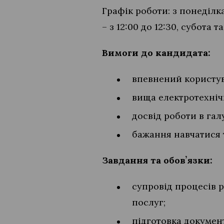
Графік роботи: з понеділка
– з 12:00 до 12:30, субота т
Вимоги до кандидата:
впевнений користува
вища електротехніч
досвід роботи в гал
бажання навчатися 
Завдання та обовʼязки:
супровід процесів р
послуг;
підготовка документ