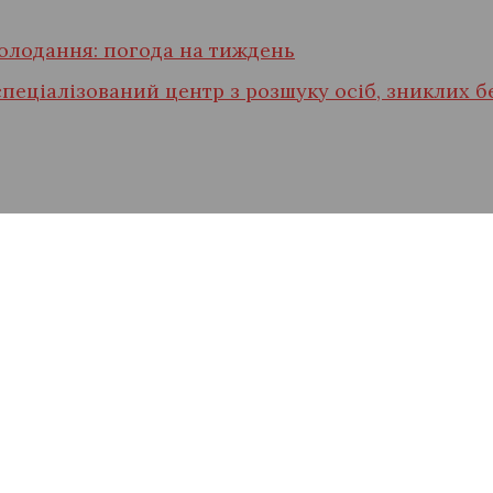
холодання: погода на тиждень
спеціалізований центр з розшуку осіб, зниклих б
ють інженера Сервісн