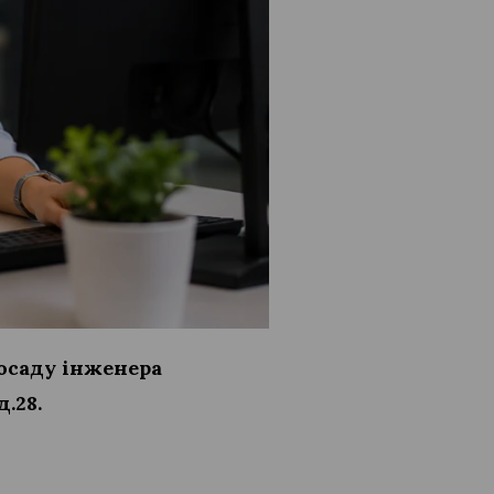
посаду інженера
д.28.