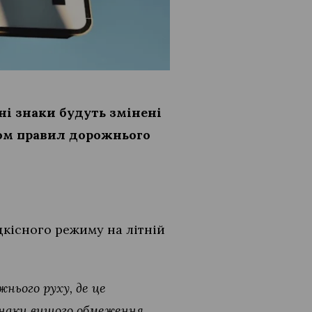
ні знаки будуть змінені
дом правил дорожнього
дкісного режиму на літній
нього руху, де це
 знаки вищого обмеження