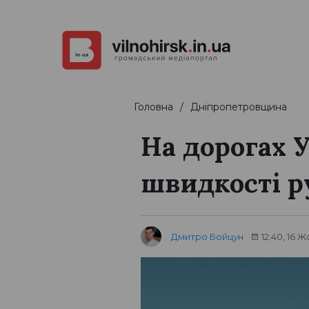
Головна
Дніпропетровщина
На дорогах 
швидкості р
Дмитро Бойцун
12:40, 16 