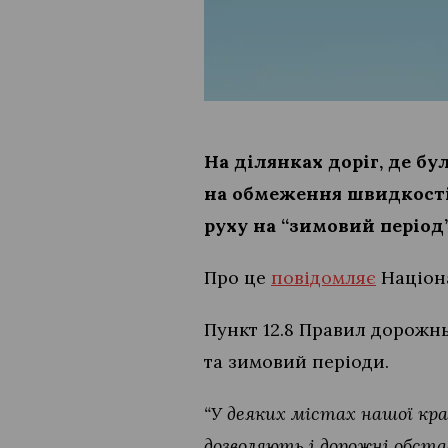
На ділянках доріг, де б
на обмеження швидкості 
руху на “зимовий період”
Про це
повідомляє
Націона
Пункт 12.8 Правил дорожн
та зимовий періоди.
“У деяких містах нашої краї
дозволяють і дорожні обста