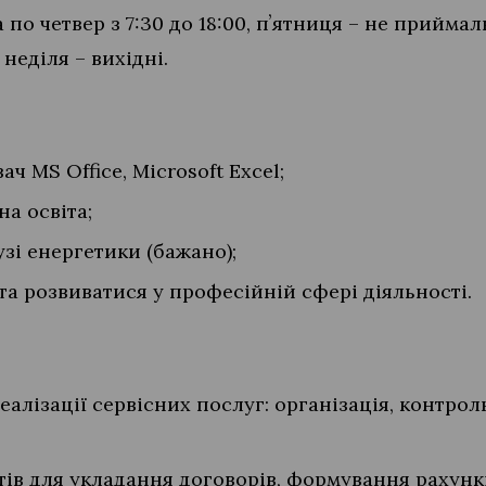
 по четвер з 7:30 до 18:00, пʼятниця – не прийма
а неділя – вихідні.
ч MS Office, Microsoft Excel;
на освіта;
узі енергетики (бажано);
та розвиватися у професійній сфері діяльності.
еалізації сервісних послуг: організація, контрол
ів для укладання договорів, формування рахункі