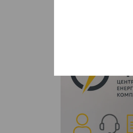
обслуговува
Єва Буянова
10:00, 6 Серп