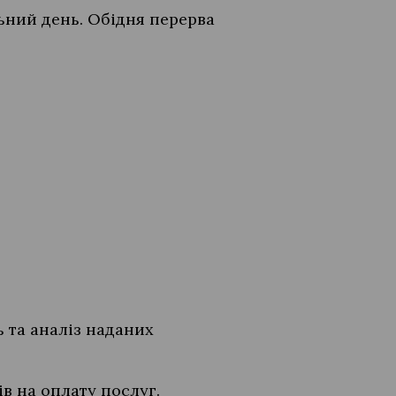
льний день. Обідня перерва
ь та аналіз наданих
в на оплату послуг.