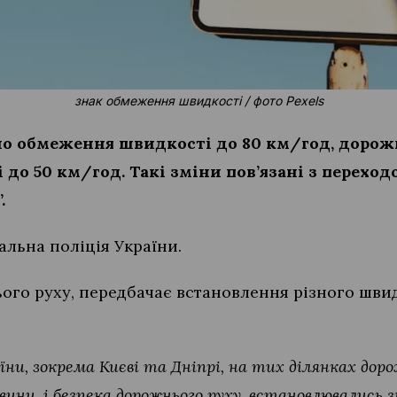
знак обмеження швидкості / фото Pexels
уло обмеження швидкості до 80 км/год, дорож
до 50 км/год. Такі зміни пов’язані з перехо
.
льна поліція України.
ього руху, передбачає встановлення різного шви
ни, зокрема Києві та Дніпрі, на тих ділянках дорож
вини, і безпека дорожнього руху, встановлювались