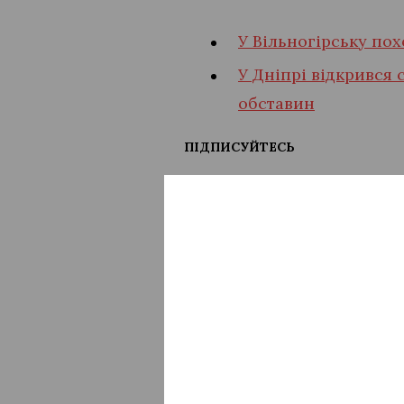
У Вільногірську по
У Дніпрі відкрився 
обставин
ПІДПИСУЙТЕСЬ
Дніпропетровська область
До ЦЕК шука