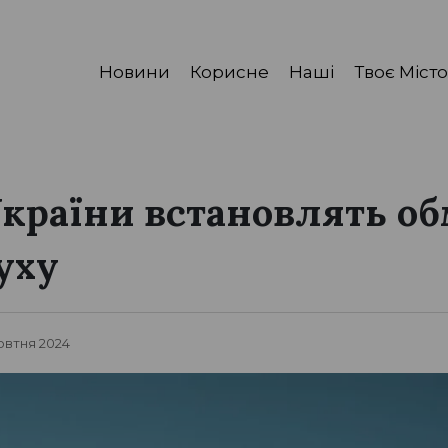
Новини
Корисне
Наші
Твоє Місто
України встановлять о
уху
Жовтня 2024