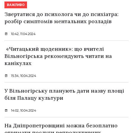
ВАЖЛИВО
Звертатися до психолога чи до психіатра:
розбір симптомів ментальних розладів
10:42, 11.04.2024
«Читацький щоденник»: що вчителі
Вільногірська рекомендують читати на
канікулах
15:34, 10.04.2024
У Вільногірську планують дати назву площі
біля Палацу культури
14:02, 10.04.2024
На Дніпропетровщині можна безоплатно
отримати послуги репродуктивних