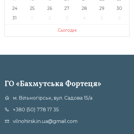
24
25
26
27
28
29
30
31
1
2
3
4
5
6
Сьогодні
ГО «Бахмутська Фортеця»
м. Вільногірськ, вул. Садова 15/а
+380 (50) 778 17 35
vilnohirsk.in.ua@gmail.com