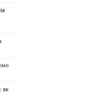
ів
а
домо
: як