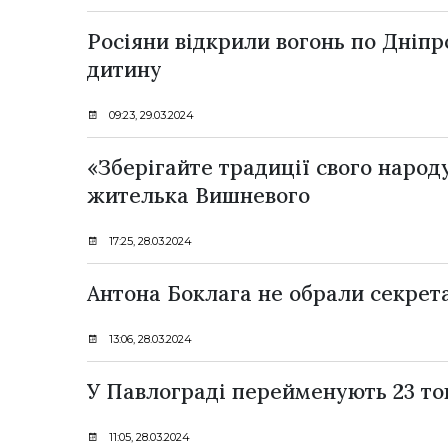
Росіяни відкрили вогонь по Дніпр
дитину
09:23, 29.03.2024
«Зберігайте традиції свого наро
жителька Вишневого
17:25, 28.03.2024
Антона Боклага не обрали секрет
13:06, 28.03.2024
У Павлограді перейменують 23 то
11:05, 28.03.2024