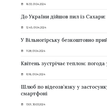
16:33, 01.04.2024
До України дійшов пил із Сахари:
12:45, 01.04.2024
У Вільногірську безкоштовно при
11:28, 01.04.2024
Квітень зустрічає теплом: погода
10:16, 01.04.2024
Шлюб по відеозв’язку у застосунк
смартфоні
13:01, 30.03.2024