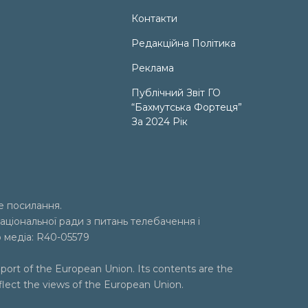
Контакти
Редакційна Політика
Реклама
Публічний Звіт ГО
“Бахмутська Фортеця”
За 2024 Рік
е посилання.
аціональної ради з питань телебачення і
р медіа: R40-05579
port of the European Union. Its contents are the
eflect the views of the European Union.