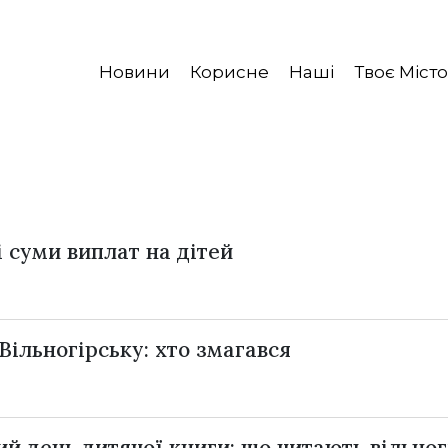
Новини
Корисне
Наші
Твоє Місто
і суми виплат на дітей
Вільногірську: хто змагався
й день дитячої книги: що читають вільног