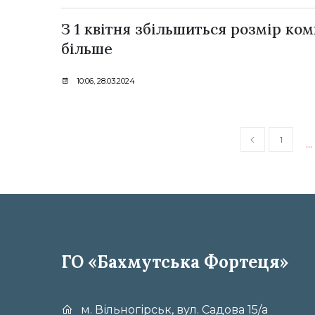
З 1 квітня збільшиться розмір ко
більше
10:06, 28.03.2024
1
…
ГО «Бахмутська Фортеця»
м. Вільногірськ, вул. Садова 15/а