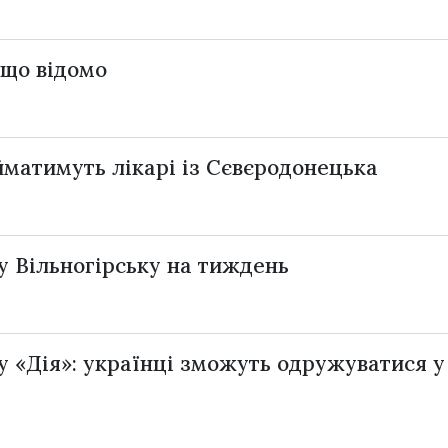
 що відомо
йматимуть лікарі із Сєвєродонецька
 у Вільногірську на тиждень
у «Дія»: українці зможуть одружуватися у