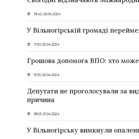
19:42, 02.04.2024
У Вільногірській громаді перейм
11:53, 02.04.2024
Грошова допомога ВПО: хто може 
10:10, 02.04.2024
Депутати не проголосували за ви
причина
18:03, 01.04.2024
У Вільногірську вимкнули опаленн