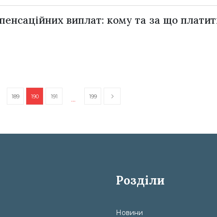
мпенсаційних виплат: кому та за що плати
189
190
191
199
…
Розділи
Новини