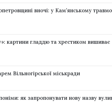
опетровщині вночі: у Кам’янському травм
ду»: картини гладдю та хрестиком вишиває
арем Вільногірської міськради
поніми: як запропонувати нову назву вули