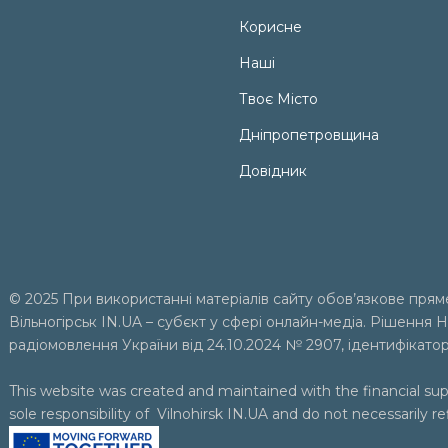
Корисне
Наші
Твоє Місто
Дніпропетровщина
Довідник
© 2025 При використанні матеріалів сайту обов’язкове прям
Вільногірськ
IN.UA
– субєкт у сфері онлайн-медіа. Рішення Н
радіомовлення України від 24.10.2024 № 2907, ідентифікато
This website was created and maintained with the financial sup
sole responsibility of Vilnohirsk IN.UA and do not necessarily r