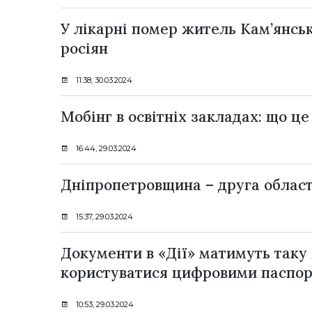
У лікарні помер житель Кам’янськ
росіян
11:38, 30.03.2024
Мобінг в освітніх закладах: що ц
16:44, 29.03.2024
Дніпропетровщина – друга область
15:37, 29.03.2024
Документи в «Дії» матимуть таку 
користуватися цифровими паспо
10:53, 29.03.2024